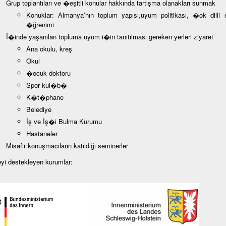
Grup toplantıları ve �eşitli konular hakkında tartışma olanakları sunmak
Konuklar: Almanya’nın toplum yapısı,uyum politikası, �ok dilli e
�ğrenimi
İ�inde yaşanılan topluma uyum i�in tanıtılması gereken yerleri ziyaret
Ana okulu, kreş
Okul
�ocuk doktoru
Spor kul�b�
K�t�phane
Belediye
İş ve İş�i Bulma Kurumu
Hastaneler
Misafir konuşmacıların katıldığı seminerler
eyi destekleyen kurumlar: