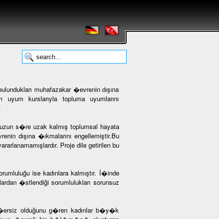
 bulundukları muhafazakar �evrenin dışına
rı uyum kurslarıyla topluma uyumlarını
.
n uzun s�re uzak kalmış toplumsal hayata
evrenin dışına �ıkmalarını engellemiştir.Bu
rlanamamışlardır. Proje dile getirilen bu
rumluluğu ise kadınlara kalmıştır. İ�inde
ardan �stlendiği sorumlulukları sorunsuz
e ge�ersiz olduğunu g�ren kadınlar b�y�k