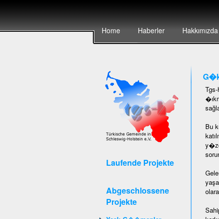
Home
Haberler
Hakkımızda
G�k
Tgs-
�ıkm
sağl
Bu k
katı
y�zd
soru
Laufende Projekte
Gele
yaşa
Abgeschlossene
olar
Projekte
Sahi