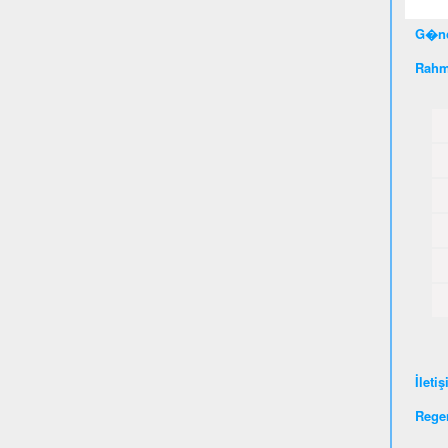
G�nc
Rahm
İleti
Rege