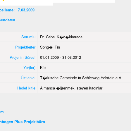
elleme: 17.03.2009
endaten
Sorumlu
Dr. Cebel K�c�kkaraca
Projektleiter
Song�l Tin
Projenin Süresi
01.01.2009 - 31.03.2012
Yer(ler)
Kiel
Üstlenici
T�rkische Gemeinde in Schleswig-Holstein e.V.
Hedef kitle
Almanca �ğrenmek isteyen kadınlar
şim
nbogen-Plus-Projektbüro