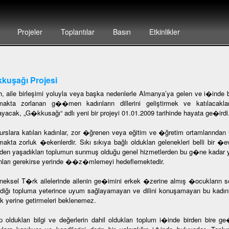
Projeler
Toplantılar
Basın
Etkinlikler
kuşağı Projesi
h, aile birleşimi yoluyla veya başka nedenlerle Almanya’ya gelen ve i�inde
akta zorlanan g��men kadınların dillerini geliştirmek ve katılacakla
ayacak, „G�kkusağı“ adlı yeni bir projeyi 01.01.2009 tarihinde hayata ge�irdi
urslara katılan kadınlar, zor �ğrenen veya eğitim ve �ğretim ortamlarında
lmakta zorluk �ekenlerdir. Sıkı sıkıya bağlı oldukları gelenekleri belli bir �
en yaşadıkları toplumun sunmuş olduğu genel hizmetlerden bu g�ne kadar yara
nları gerekirse yerinde ��z�mlemeyi hedeflemektedir.
neksel T�rk ailelerinde ailenin ge�imini erkek �zerine almış �ocukların so
diğı topluma yeterince uyum sağlayamayan ve dilini konuşamayan bu kadınl
ak yerine getirmeleri beklenemez.
p oldukları bilgi ve değerlerin dahil oldukları toplum i�inde birden bir