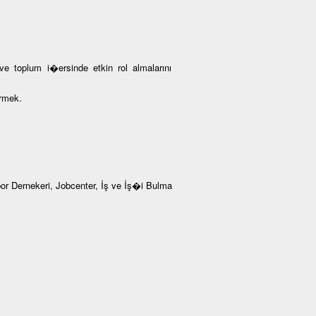
 ve toplum i�ersinde etkin rol almalarını
ermek.
 Dernekeri, Jobcenter, İş ve İş�i Bulma