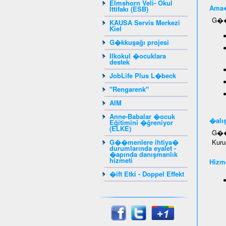
Elmshorn Veli- Okul
Ama�
İttifakı (ESB)
G��m
KAUSA Servis Merkezi
Kiel
G�kkuşağı projesi
Ilkokul �ocuklara
destek
JobLife Plus L�beck
"Rengarenk"
AIM
Anne-Babalar �ocuk
�alış
Eğitimini �ğreniyor
(ELKE)
G��m
G��menlere ihtiya�
Kuru
durumlarında eyalet -
�apında danışmanlık
hizmeti
Hizme
�ift Etki - Doppel Effekt