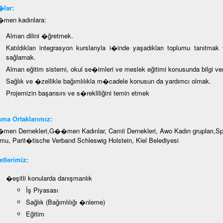
lar:
en kadınlara:
Alman dilini �ğretmek.
Katıldıkları integrasyon kurslarıyla i�inde yaşadıkları toplumu tanıtmak
sağlamak.
Alman eğitim sistemi, okul se�imleri ve meslek eğitimi konusunda bilgi v
Sağlık ve �zellikle bağımlılıkla m�cadele konusun da yardımcı olmak.
Projemizin başarısını ve s�rekliliğini temin etmek
ma Ortaklarımız:
en Dernekleri,G��men Kadınlar, Camii Dernekleri, Awo Kadın grupları,Spor
mu, Parit�tische Verband Schleswig Holstein, Kiel Belediyesi
tlerimiz:
�eşitli konularda danışmanlık
İş Piyasası
Sağlık (Bağımlılığı �nleme)
Eğitim