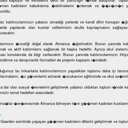
ulara kapılıyor ve kendilerini derin bir yalnızlığın i�inde buluyorlar.
en kadınların kabuklarına �ekilmelerini �nlemek ve ��z�m�n yapı
uruldu.
lar, katılımcılarımızın yabancı olmadığı yerlerde ve kendi dilini konuşan �ğre
larda yapılacak olan kurslar velilerimizin okulla kaynaşmasını sağlaya
uracaktır.
larımızın �nceliği doğal olarak Almanca �ğretmektir. Bunun yanında katı
tmak ve aktif katılımlarını sağlamak bir başka hedeftir. Ayrıca okul siste
sası konularında da bilgi verilecektir. Bunun yanında katılımcılarımızın ihti
ilendirme ve danışmanlık hizmetleri de projenin kapsamı i�indedir.
uğumuz bu imkanlarla katılımcılarımzın yaşadıkları toplumu daha iyi tanıma
rlanmalarını, �z g�venlerini artırarak �ocukarının eğitiminde ve okul se�imle
ca dar olan sosyal �evrelerini geliştirerek yabancı oldukları toplum i�inde 
mizin temel hedefleri arasındadır.
ma�lar �er�evesinde Almanca bilmeyen t�m g��men kadınları kurslarımız
:
- Gaarden semtinde yaşayan g��men kadınların dillerini geliştirmek ve toplu