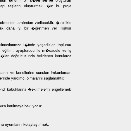
 Toplumun �nemli bir b�l�m�n� oluşturan
 taşlarını oluşturmak i�in bu proje
tmenler tarafından verilecektir. �zellikle
cak daha iyi bir �ğretmen veli ilişkisi
lımcılarımza i�inde yaşadıkları toplumu
mi, eğitim, uyuşturucu ile m�cadele ve iş
ya�ları doğrultusunda belirlenen konularda
larını ve kendilerine sunulan imkanlardan
rinde yardımcı olmalarını sağlamaktır.
kendi kabuklarına �ekilmelerini engellemek
a katılmaya bekliyoruz.
ma uyumlarını kolaylaştırmak.