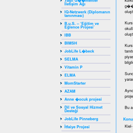
Yaşlı G��menler
kork
İletişim Ağı
g��m
oluşt
IQ-Netzwerk (Diplomanın
tanınması)
Kurs
B.u.S. – ‘Eğitim ve
Eğlence Projesi’
okul
oluşt
IBB
BIMSH
Kurs
JobLife L�beck
tanı
piya
SELMA
bilg
Vitamin P
Sund
ELMA
yara
MomStarter
Ayrı
AZAM
proje
Anne �ocuk projesi
Dil ve Sosyal Hizmet
Bu a
Desteği
JobLife Pinneberg
Konu
Kiel
İtfaiye Projesi