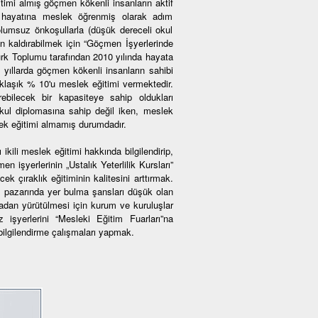
imi almış göçmen kökenli insanların aktif
iş hayatına meslek öğrenmiş olarak adım
olumsuz önkoşullarla (düşük dereceli okul
dan kaldırabilmek için “Göçmen İşyerlerinde
ürk Toplumu tarafından 2010 yılında hayata
n yıllarda göçmen kökenli insanların sahibi
aklaşık % 10'u meslek eğitimi vermektedir.
bilecek bir kapasiteye sahip oldukları
kul diplomasına sahip değil iken, meslek
ek eğitimi almamış durumdadır.
ikili meslek eğitimi hakkında bilgilendirip,
 işyerlerinin „Ustalık Yeterlilik Kursları”
ek çıraklık eğitiminin kalitesini arttırmak.
m pazarında yer bulma şansları düşük olan
adan yürütülmesi için kurum ve kuruluşlar
 işyerlerini “Mesleki Eğitim Fuarları”na
bilgilendirme çalışmaları yapmak.