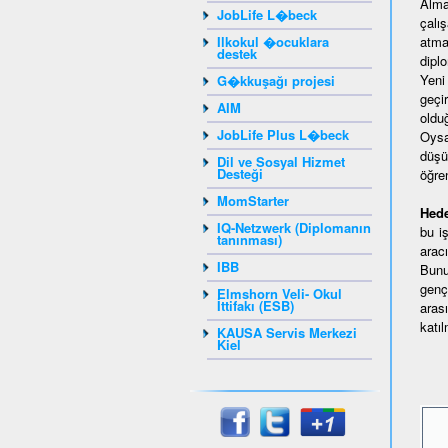
Alma
JobLife L�beck
çalı
Ilkokul �ocuklara
atma
destek
dipl
Yeni
G�kkuşağı projesi
geçi
AIM
oldu
JobLife Plus L�beck
Oysa
düşü
Dil ve Sosyal Hizmet
Desteği
öğre
MomStarter
Hede
IQ-Netzwerk (Diplomanın
bu i
tanınması)
aracı
IBB
Bunu
genç
Elmshorn Veli- Okul
İttifakı (ESB)
aras
katı
KAUSA Servis Merkezi
Kiel