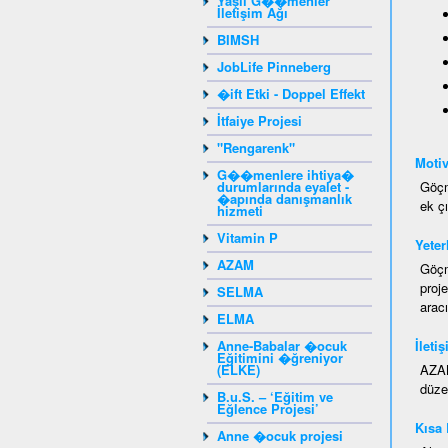
Yaşlı G��menler
İletişim Ağı
BIMSH
JobLife Pinneberg
�ift Etki - Doppel Effekt
İtfaiye Projesi
"Rengarenk"
Moti
G��menlere ihtiya�
durumlarında eyalet -
Göçm
�apında danışmanlık
ek çı
hizmeti
Vitamin P
Yeterl
AZAM
Göçm
proj
SELMA
aracı
ELMA
Anne-Babalar �ocuk
İleti
Eğitimini �ğreniyor
(ELKE)
AZAM
düzen
B.u.S. – ‘Eğitim ve
Eğlence Projesi’
Kısa
Anne �ocuk projesi