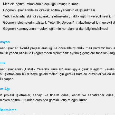
Mesleki eğitim imkanlarının açıklığa kavuşturulması
Göçmen işyerlerinde ek çıraklık eğitim yerlerinin oluşturulması
Yetkili odalarla işbirliği yaparak, işletmelerin çıraklık eğitimi verebilmesi için
Göçmen işletmelerin, „Ustalık Yeterlilik Belgesi” ni alabilmeleri için gerekli
Göçmen kamuoyunun mesleki eğitimin her alanına dair bilgilendirilmesi
vasyon
en işyerleri AZAM projesi aracılığı ile öncelikle “çıraklık mali yardımı“ konus
raklık yerleri özellikle ilköğretimden diplomasız ayrılmış gençlere tahsisini sağ
ilik
en işyerlerinin „Ustalık Yeterlilik Kursları” aracılığıyla çıraklık eğitimi ver
esi işletmelerin bu düzeye gelebilmeleri için gerekli kursları düzenler ya da 
lık yapar.
şim Ağı
 projesi işletmeler, sanayi ve ticaret odası, esnaf ve sanatkarlar odası, 
leyen eğitim kurumları arasında gerekli iletişim ağını kurar.
 Betimleme