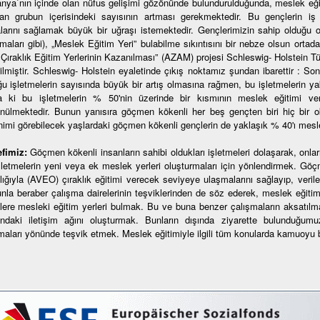
nya`nın içinde olan nüfus gelişimi gözönünde bulundurulduğunda, meslek eğit
şan grubun içerisindeki sayısının artması gerekmektedir. Bu gençlerin 
larını sağlamak büyük bir uğraşı istemektedir. Gençlerimizin sahip olduğu 
omaları gibi), „Meslek Eğitim Yeri” bulabilme sıkıntısını bir nebze olsun orta
 Çıraklık Eğitim Yerlerinin Kazanılması” (AZAM) projesi Schleswig- Holstein T
rilmiştir. Schleswig- Holstein eyaletinde çıkış noktamız şundan ibarettir : So
ğu işletmelerin sayısında büyük bir artış olmasına rağmen, bu işletmelerin y
 ki bu işletmelerin % 50'nin üzerinde bir kısmının meslek eğitimi vere
nülmektedir. Bunun yanısıra göçmen kökenli her beş gençten biri hiç bir o
nimi görebilecek yaşlardaki göçmen kökenli gençlerin de yaklaşık % 40'ı mesl
fimiz:
Göçmen kökenli insanların sahibi oldukları işletmeleri dolaşarak, onları 
şletmelerin yeni veya ek meslek yerleri oluşturmaları için yönlendirmek. Göçmen
lığıyla (AVEO) çıraklık eğitimi verecek seviyeye ulaşmalarını sağlayıp, verilec
nla beraber çalışma dairelerinin teşviklerinden de söz ederek, meslek eğiti
lere mesleki eğitim yerleri bulmak. Bu ve buna benzer çalışmaların aksatılm
ındaki iletişim ağını oluşturmak. Bunların dışında ziyarette bulunduğumuz
lmaları yönünde teşvik etmek. Meslek eğitimiyle ilgili tüm konularda kamuoyu 