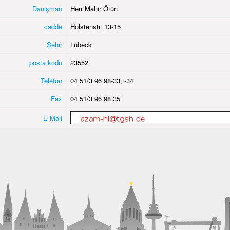
Danışman
Herr Mahir Ötün
cadde
Holstenstr. 13-15
Şehir
Lübeck
posta kodu
23552
Telefon
04 51/3 96 98-33; -34
Fax
04 51/3 96 98 35
E-Mail