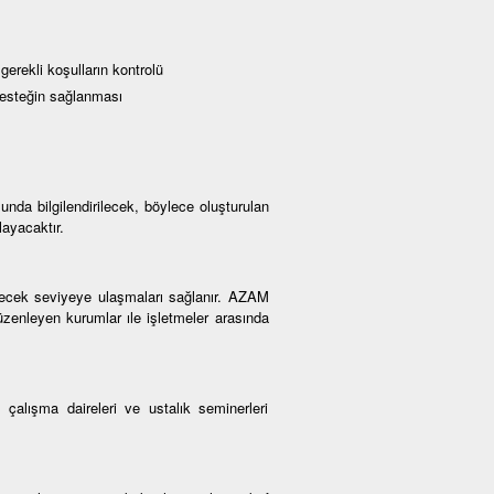
 gerekli koşulların kontrolü
 desteğin sağlanması
unda bilgilendirilecek, böylece oluşturulan
layacaktır.
ebilecek seviyeye ulaşmaları sağlanır. AZAM
düzenleyen kurumlar ıle işletmeler arasında
çalışma daireleri ve ustalık seminerleri