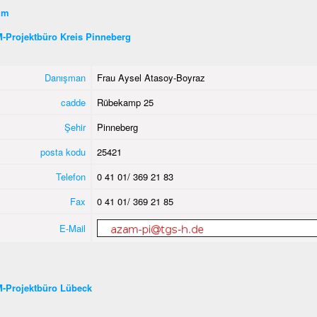
şim
-Projektbüro Kreis Pinneberg
Danışman
Frau Aysel Atasoy-Boyraz
cadde
Rübekamp 25
Şehir
Pinneberg
posta kodu
25421
Telefon
0 41 01/ 369 21 83
Fax
0 41 01/ 369 21 85
E-Mail
-Projektbüro Lübeck