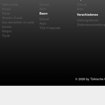
Hakkımızda
Güncel
Güncel
Künye
Arşiv
Arşiv
Tezler
Basın
Verschiedenes
Yönetim Kurulu
Güncel
Stellungnahmen
Üye dernerkleri ve yerel
Arşiv
Stellenausschreibun
büroları
TGS-H basında
İletişim
Tüzük
©
2026 by Türkische 