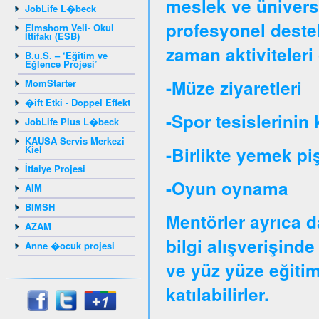
meslek ve üniversit
JobLife L�beck
profesyonel destek
Elmshorn Veli- Okul
İttifakı (ESB)
zaman aktiviteleri 
B.u.S. – ‘Eğitim ve
Eğlence Projesi’
-Müze ziyaretleri
MomStarter
�ift Etki - Doppel Effekt
-Spor tesislerinin 
JobLife Plus L�beck
KAUSA Servis Merkezi
Kiel
-Birlikte yemek pi
İtfaiye Projesi
-Oyun oynama
AIM
BIMSH
Mentörler ayrıca d
AZAM
bilgi alışverişinde
Anne �ocuk projesi
ve yüz yüze eğitim
katılabilirler.