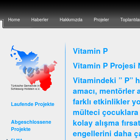
Home
Haberler
Hakkımızda
Projeler
Toplantıla
Vitamin P
Vitamin P Projesi 
Vitamindeki ” P” h
amacı, mentörler ar
farklı etkinlikler 
Laufende Projekte
mülteci çocuklara 
kolay alışma fırsa
Abgeschlossene
Projekte
engellerini daha 