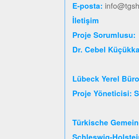
info@tgsh
E-posta:
İletişim
Proje So
Dr. Cebel Küçükk
Lübeck Yerel Bür
Proje Yöneticisi:
Türkische Gemeind
Schleswig-Holste