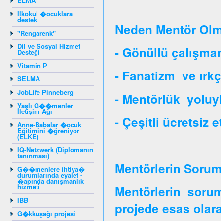
ELMA
Ilkokul �ocuklara
destek
Neden Mentör Olm
"Rengarenk"
Dil ve Sosyal Hizmet
- Gönüllü çalışman
Desteği
Vitamin P
- Fanatizm ve ırkç
SELMA
JobLife Pinneberg
- Mentörlük yoluy
Yaşlı G��menler
İletişim Ağı
- Çeşitli ücretsiz e
Anne-Babalar �ocuk
Eğitimini �ğreniyor
(ELKE)
IQ-Netzwerk (Diplomanın
tanınması)
Mentörlerin Soruml
G��menlere ihtiya�
durumlarında eyalet -
�apında danışmanlık
hizmeti
Mentörlerin soruml
IBB
projede esas olara
G�kkuşağı projesi