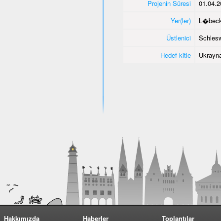
Projenin Süresi
01.04.2
Yer(ler)
L�bec
Üstlenici
Schlesw
Hedef kitle
Ukrayna
Hakkımızda
Haberler
Toplantılar