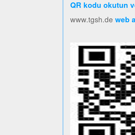
QR kodu okutun v
www.tgsh.de
web ad