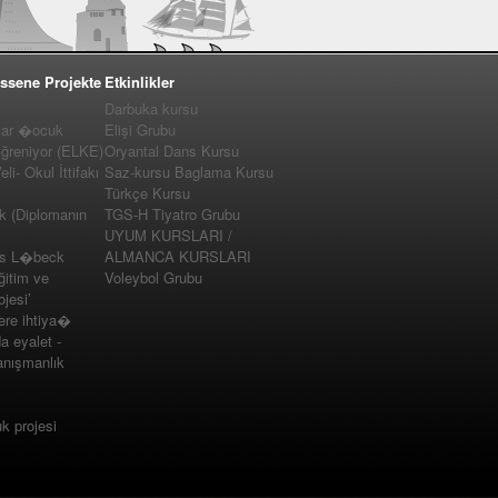
ssene Projekte
Etkinlikler
Darbuka kursu
lar �ocuk
Elişi Grubu
�ğreniyor (ELKE)
Oryantal Dans Kursu
i- Okul İttifakı
Saz-kursu Baglama Kursu
Türkçe Kursu
k (Diplomanın
TGS-H Tiyatro Grubu
UYUM KURSLARI /
us L�beck
ALMANCA KURSLARI
ğitim ve
Voleybol Grubu
jesi’
e ihtiya�
a eyalet -
nışmanlık
 projesi