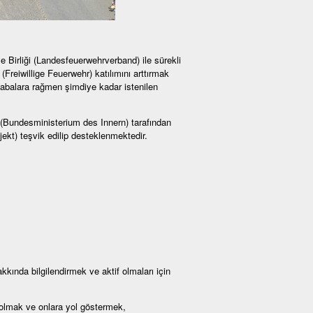
e Birliği (Landesfeuerwehrverband) ile sürekli
(Freiwillige Feuerwehr) katılımını arttırmak
abalara rağmen şimdiye kadar istenilen
ğı (Bundesministerium des Innern) tarafından
kt) teşvik edilip desteklenmektedir.
kkında bilgilendirmek ve aktif olmaları için
 olmak ve onlara yol göstermek,