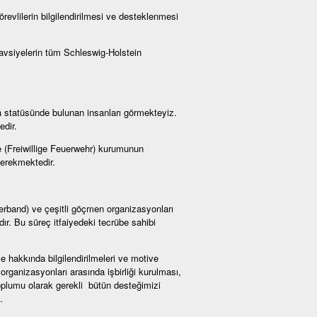
örevlilerin bilgilendirilmesi ve desteklenmesi
 tavsiyelerin tüm Schleswig-Holstein
a statüsünde bulunan insanları görmekteyiz.
edir.
iye (Freiwillige Feuerwehr) kurumunun
gerekmektedir.
rverband) ve çeşitli göçmen organizasyonları
ır. Bu süreç itfaiyedeki tecrübe sahibi
je hakkında bilgilendirilmeleri ve motive
organizasyonları arasında işbirliği kurulması,
oplumu olarak gerekli bütün desteğimizi
.