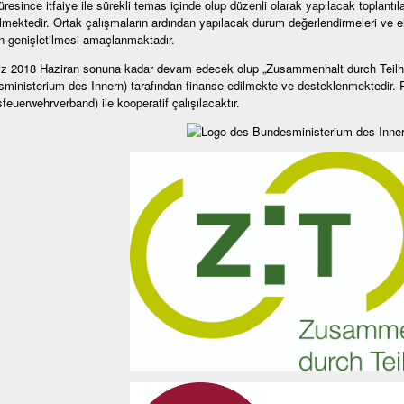
resince itfaiye ile sürekli temas içinde olup düzenli olarak yapılacak toplantılar
mektedir. Ortak çalışmaların ardından yapılacak durum değerlendirmeleri ve el
ın genişletilmesi amaçlanmaktadır.
z 2018 Haziran sonuna kadar devam edecek olup „Zusammenhalt durch Teilhab
ministerium des Innern) tarafından finanse edilmekte ve desteklenmektedir. Pro
feuerwehrverband) ile kooperatif çalışılacaktır.