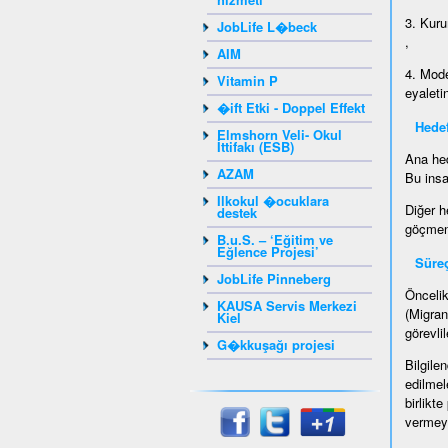
3. Kuru
JobLife L�beck
,
AIM
4. Mode
Vitamin P
eyaleti
�ift Etki - Doppel Effekt
Hedef
Elmshorn Veli- Okul
İttifakı (ESB)
Ana hed
AZAM
Bu insa
Ilkokul �ocuklara
Diğer h
destek
göçmenl
B.u.S. – ‘Eğitim ve
Eğlence Projesi’
Süre
JobLife Pinneberg
Öncelik
KAUSA Servis Merkezi
(Migran
Kiel
görevlil
G�kkuşağı projesi
Bilgile
edilmel
birlikt
vermeyi