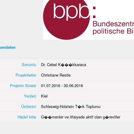
endaten
Sorumlu
Dr. Cebel K���kkaraca
Projektleiter
Christiane Restle
Projenin Süresi
01.07.2016 - 30.06.2018
Yer(ler)
Kiel
Üstlenici
Schleswig-Holstein T�rk Toplumu
Hedef kitle
G��menler ve itfaiyede aktif olan g�revliler