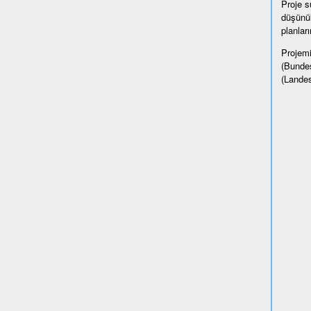
Proje sü
düşünül
planlar
Projemi
(Bundes
(Landes