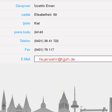
Danışman
İzzettin Emen
cadde
Elisabethstr. 59
Şehir
Kiel
posta kodu
24143
Telefon
(0431) 36 41 722
Fax
(0431) 76 117
E-Mail