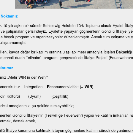
 Noktamız
k 10 yılı aşkın bir süredir Schleswig-Holstein Türk Toplumu olarak Eyalet İtfaiy
m ve çalışmalar içerisindeyiz. Eyalette yaşayan göçmenlerin Gönüllü İtfaiye ‘ye 
a birçok program ve organizasyonlar düzenlenmiştir. Ancak tüm çalışma ve ç
ulaşılamamıştır.
ilen, kayda değer bir katılım oranına ulaşılabilmesi amacıyla İçişleri Bakanlı
enhalt durch Teilhabe“ programı çerçevesinde İtfaiye Projesi (Feuerwehrproje
larımız
mız „Mehr WIR in der Wehr“
mmenskultur –
I
ntegration –
R
essourcenvielfalt (=
WIR
)
ldin Kültürü) (Uyum) (Çeşitlilik)
edeki amaçlarımızı şu şekilde sıralayabiliriz;
enleri Gönüllü İtfaiye’nin (Freiwillige Feuerwehr) yapısı ve katılım imkanları ha
 etmek, desteklemek,
llü İtfaiye kurumuna katılmak isteyen göçmenlere katılım sürecinde yardımcı