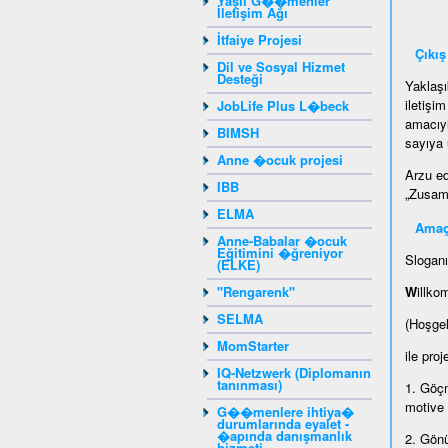
Yaşlı G��menler
İletişim Ağı
İtfaiye Projesi
Çıkış
Dil ve Sosyal Hizmet
Desteği
Yaklaşı
iletişi
JobLife Plus L�beck
amacıyl
BIMSH
sayıya 
Anne �ocuk projesi
Arzu ed
IBB
„Zusamm
ELMA
Amaç
Anne-Babalar �ocuk
Eğitimini �ğreniyor
Sloganı
(ELKE)
"Rengarenk"
W
illko
SELMA
(Hoşge
MomStarter
ile proj
IQ-Netzwerk (Diplomanın
tanınması)
1. Göçm
motive
G��menlere ihtiya�
durumlarında eyalet -
�apında danışmanlık
2. Gönü
hizmeti