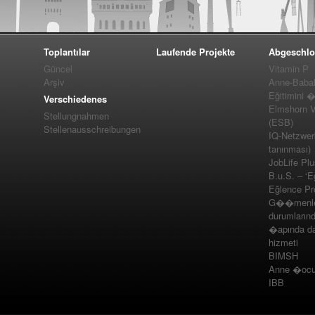
Toplantılar
Laufende Projekte
Abgeschlo
Güncel
Vitamin P
Arşiv
Anne-Baba
Eğitimini 
Verschiedenes
Elmshorn Vel
Stellungnahmen
(ESB)
Stellenausschreibungen
IQ-Netzwer
tanınması)
JobLife Pl
B.u.S. – ‘E
Eğlence Pro
G��menler
durumlarınd
�apında da
hizmeti
BIMSH
Anne �ocuk
IBB