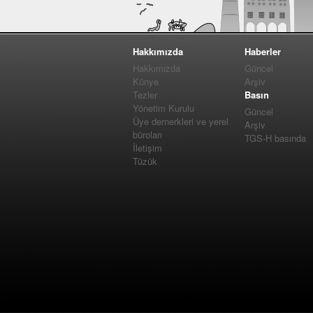
Hakkımızda
Haberler
Hakkımızda
Güncel
Künye
Arşiv
Tezler
Basın
Yönetim Kurulu
Güncel
Üye dernerkleri ve yerel
Arşiv
büroları
TGS-H basında
İletişim
Tüzük