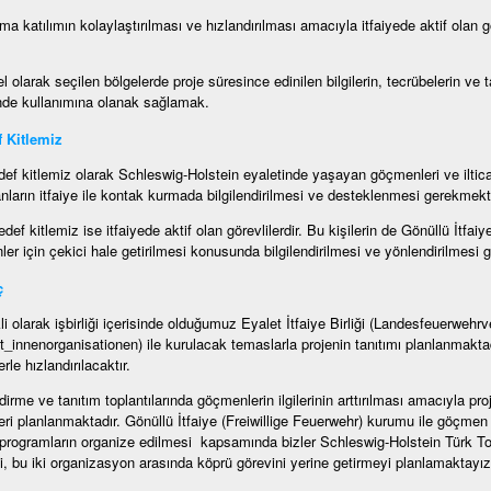
ma katılımın kolaylaştırılması ve hızlandırılması amacıyla itfaiyede aktif olan g
l olarak seçilen bölgelerde proje süresince edinilen bilgilerin, tecrübelerin ve
nde kullanımına olanak sağlamak.
 Kitlemiz
ef kitlemiz olarak Schleswig-Holstein eyaletinde yaşayan göçmenleri ve iltic
nların itfaiye ile kontak kurmada bilgilendirilmesi ve desteklenmesi gerekmekt
edef kitlemiz ise itfaiyede aktif olan görevlilerdir. Bu kişilerin de Gönüllü İtfa
er için çekici hale getirilmesi konusunda bilgilendirilmesi ve yönlendirilmesi 
ç
li olarak işbirliği içerisinde olduğumuz Eyalet İtfaiye Birliği (Landesfeuerweh
t_innenorganisationen) ile kurulacak temaslarla projenin tanıtımı planlanmaktad
erle hızlandırılacaktır.
ndirme ve tanıtım toplantılarında göçmenlerin ilgilerinin arttırılması amacıyla pro
eri planlanmaktadır. Gönüllü İtfaiye (Freiwillige Feuerwehr) kurumu ile göçmen 
e programların organize edilmesi kapsamında bizler Schleswig-Holstein Türk T
, bu iki organizasyon arasında köprü görevini yerine getirmeyi planlamaktayız