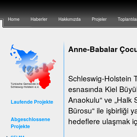
Home
Haberler
Hakkımızda
Projeler
Toplantıla
Anne-Babalar Çocu
Schleswig-Holstein T
esnasında Kiel Büyük
Anaokulu“ ve „Halk S
Laufende Projekte
Bürosu“ ile işbirliği
Abgeschlossene
hedeflere ulaşmak iç
Projekte