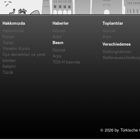
Hakkımızda
Haberler
Toplantılar
Hakkımızda
Güncel
Güncel
Künye
Arşiv
Arşiv
Tezler
Basın
Verschiedenes
Yönetim Kurulu
Güncel
Stellungnahmen
Üye dernerkleri ve yerel
Arşiv
Stellenausschreibun
büroları
TGS-H basında
İletişim
Tüzük
©
2026 by Türkische 