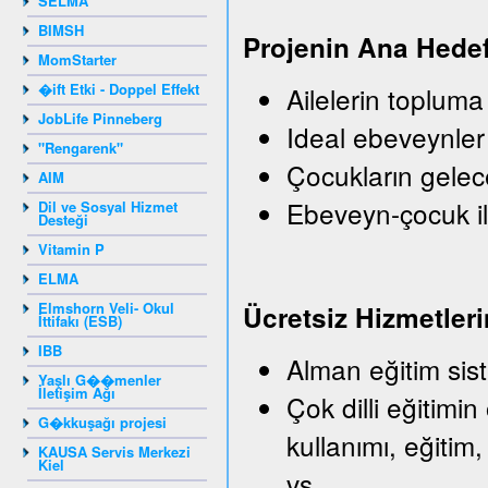
SELMA
BIMSH
Projenin Ana Hedef
MomStarter
�ift Etki - Doppel Effekt
Ailelerin topluma
JobLife Pinneberg
Ideal ebeveynler
"Rengarenk"
Çocukların gelec
AIM
Ebeveyn-çocuk il
Dil ve Sosyal Hizmet
Desteği
Vitamin P
ELMA
Elmshorn Veli- Okul
Ü
crets
iz
Hizmetleri
İttifakı (ESB)
IBB
Alman eğitim sist
Yaşlı G��menler
İletişim Ağı
Çok dilli eğitimin
G�kkuşağı projesi
kullanımı, eğitim,
KAUSA Servis Merkezi
Kiel
vs.