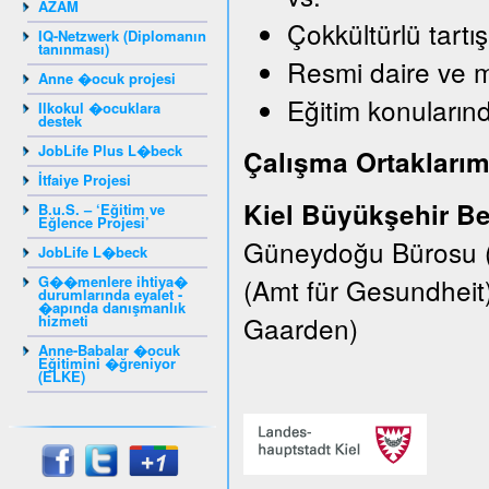
AZAM
Çokkültürlü tartı
IQ-Netzwerk (Diplomanın
tanınması)
Resmi daire ve 
Anne �ocuk projesi
Eğitim konularınd
Ilkokul �ocuklara
destek
JobLife Plus L�beck
Çalışma Ortaklarım
İtfaiye Projesi
Kiel Büyükşehir Be
B.u.S. – ‘Eğitim ve
Eğlence Projesi’
Güneydoğu Bürosu (E
JobLife L�beck
G��menlere ihtiya�
(Amt für Gesundheit
durumlarında eyalet -
�apında danışmanlık
Gaarden)
hizmeti
Anne-Babalar �ocuk
Eğitimini �ğreniyor
(ELKE)