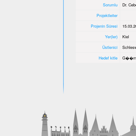
Sorumlu
Dr. Ce
Projektleiter
Projenin Süresi
15.03.2
Yer(ler)
Kiel
Üstlenici
Schlesw
Hedef kitle
G��men 