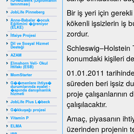
IQ-Netzwerk (Diplomanın
tanınması)
Bir iş yeri için gere
JobLife Pinneberg
Anne-Babalar �ocuk
kökenli işsizlerin iş 
Eğitimini �ğreniyor
(ELKE)
zordur.
İtfaiye Projesi
Dil ve Sosyal Hizmet
Schleswig–Holstein 
Desteği
AZAM
konumdaki kişileri de
Elmshorn Veli- Okul
İttifakı (ESB)
01.01.2011 tarihinde
MomStarter
süreden beri işsiz 
G��menlere ihtiya�
durumlarında eyalet -
�apında danışmanlık
proje çalışanlarının 
hizmeti
JobLife Plus L�beck
çalışılacaktır.
G�kkuşağı projesi
Amaç, piyasanın ihti
Vitamin P
ELMA
üzerinden projenin t
IBB