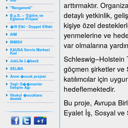
arttırmaktır. Organizat
"Rengarenk"
detaylı yetkinlik, gel
B.u.S. – ‘Eğitim ve
Eğlence Projesi’
kişiye özel destekler
�ift Etki - Doppel Effekt
yenmelerine ve hedef
AIM
BIMSH
var olmalarına yardı
KAUSA Servis Merkezi
Kiel
Schleswig–Holstein 
JobLife L�beck
göçmen şirketler ve S
SELMA
Anne �ocuk projesi
katılımcılar için uygu
Yaşlı G��menler
hedeflemektedir.
İletişim Ağı
Ilkokul �ocuklara
destek
Bu proje, Avrupa Bir
Eyalet İş, Sosyal ve