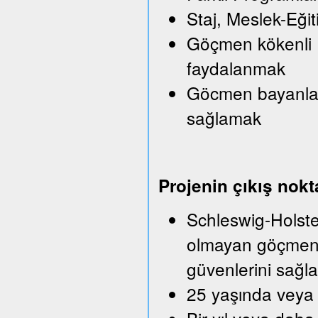
Staj, Meslek-Eği
Göçmen kökenli Iş
faydalanmak
Göcmen bayanlara
sağlamak
Projenin çıkış nokt
Schleswig-Holstei
olmayan göçmenle
güvenlerini sağla
25 yaşında veya