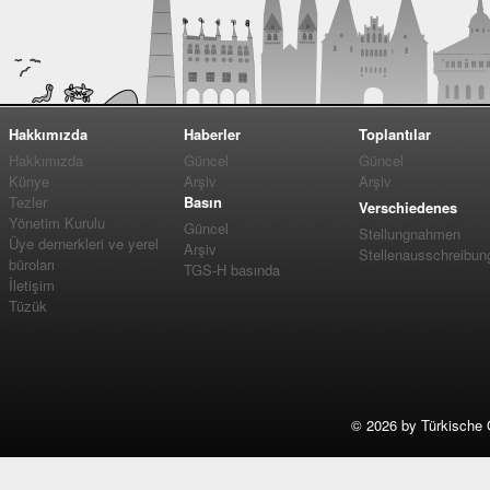
Hakkımızda
Haberler
Toplantılar
Hakkımızda
Güncel
Güncel
Künye
Arşiv
Arşiv
Tezler
Basın
Verschiedenes
Yönetim Kurulu
Güncel
Stellungnahmen
Üye dernerkleri ve yerel
Arşiv
Stellenausschreibun
büroları
TGS-H basında
İletişim
Tüzük
©
2026 by Türkische 