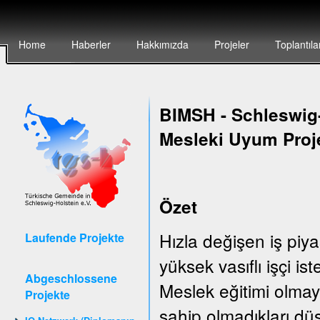
Home
Haberler
Hakkımızda
Projeler
Toplantıla
BIMSH
-
Schleswig-
Mesleki Uyum Proj
Özet
Hızla değişen iş piya
Laufende Projekte
yüksek vasıflı işçi is
Abgeschlossene
Meslek eğitimi olmay
Projekte
sahip olmadıkları düş