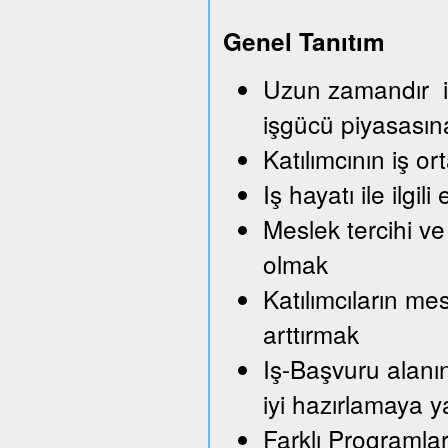
Genel Tanıtım
Uzun zamandır iş
işgücü piyasası
Katılımcının iş o
Iş hayatı ile ilg
Meslek tercihi ve
olmak
Katılımcıların me
arttırmak
Iş-Başvuru alanı
iyi hazırlamaya 
Farklı Programla