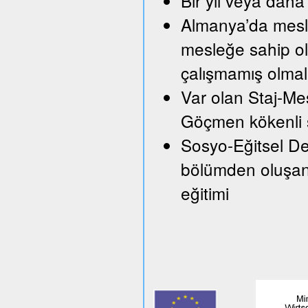
Bir yıl veya daha 
Almanya’da mesle
mesleğe sahip ol
çalışmamış olmal
Var olan Staj-Mes
Göçmen kökenli ş
Sosyo-Eğitsel Des
bölümden oluşan 
eğitimi