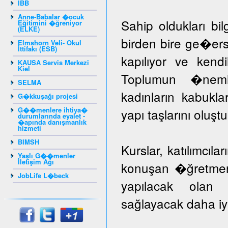
IBB
Anne-Babalar �ocuk
Sahip oldukları bil
Eğitimini �ğreniyor
(ELKE)
birden bire ge�er
Elmshorn Veli- Okul
İttifakı (ESB)
kapılıyor ve kendil
KAUSA Servis Merkezi
Kiel
Toplumun �nem
SELMA
kadınların kabuk
G�kkuşağı projesi
G��menlere ihtiya�
yapı taşlarını oluş
durumlarında eyalet -
�apında danışmanlık
hizmeti
BIMSH
Kurslar, katılımcıla
Yaşlı G��menler
İletişim Ağı
konuşan �ğretmenle
JobLife L�beck
yapılacak olan k
sağlayacak daha iyi 