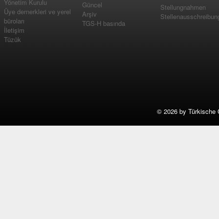
Yönetim Kurulu
Güncel
Stellungnahmen
Üye dernerkleri ve yerel
Arşiv
Stellenausschreibun
büroları
TGS-H basında
İletişim
Tüzük
©
2026 by Türkische 