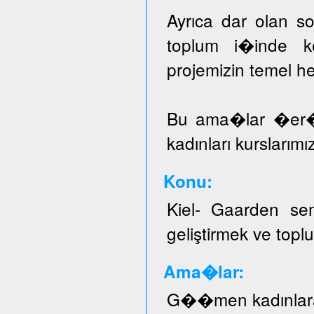
Ayrıca dar olan sos
toplum i�inde ke
projemizin temel he
Bu ama�lar �er
kadınları kurslarımı
Konu:
Kiel- Gaarden se
geliştirmek ve topl
Ama�lar:
G��men kadınlar