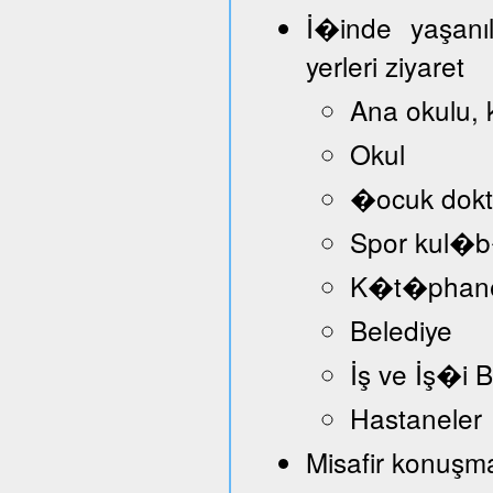
İ�inde yaşanı
yerleri ziyaret
Ana okulu, 
Okul
�ocuk dokt
Spor kul�
K�t�phan
Belediye
İş ve İş�i
Hastaneler
Misafir konuşmac