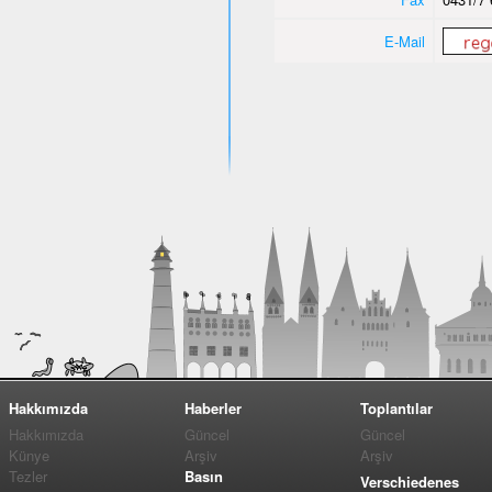
E-Mail
Hakkımızda
Haberler
Toplantılar
Hakkımızda
Güncel
Güncel
Künye
Arşiv
Arşiv
Tezler
Basın
Verschiedenes