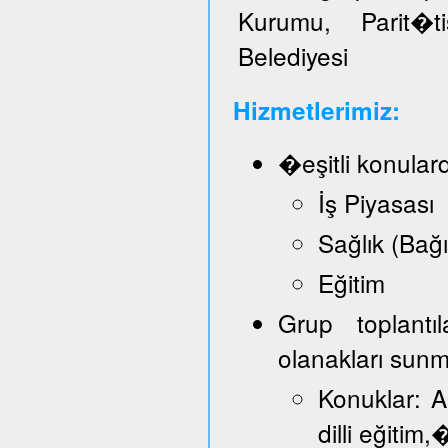
Kurumu, Parit�t
Belediyesi
Hizmetlerimiz:
�eşitli konular
İş Piyasası
Sağlık (Bağ
Eğitim
Grup toplantı
olanakları sun
Konuklar: A
dilli eğitim