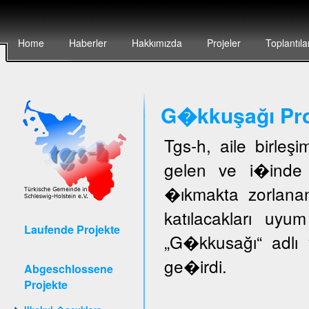
Home
Haberler
Hakkımızda
Projeler
Toplantıla
G�kkuşağı Pro
Tgs-h, aile birleş
gelen ve i�inde 
�ıkmakta zorlanan
katılacakları uyu
Laufende Projekte
„G�kkusağı“ adlı 
ge�irdi.
Abgeschlossene
Projekte