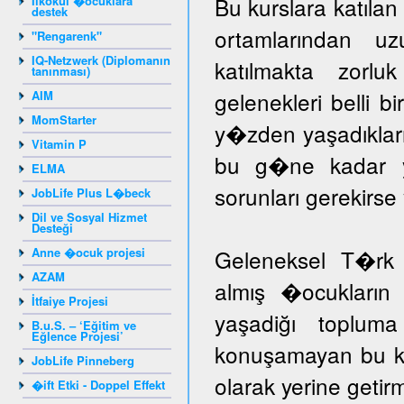
Bu kurslara katıla
Ilkokul �ocuklara
destek
ortamlarından u
"Rengarenk"
IQ-Netzwerk (Diplomanın
katılmakta zorlu
tanınması)
gelenekleri belli b
AIM
MomStarter
y�zden yaşadıklar
Vitamin P
bu g�ne kadar yar
ELMA
sorunları gerekir
JobLife Plus L�beck
Dil ve Sosyal Hizmet
Desteği
Anne �ocuk projesi
Geleneksel T�rk 
AZAM
almış �ocukların 
İtfaiye Projesi
yaşadiğı toplum
B.u.S. – ‘Eğitim ve
Eğlence Projesi’
konuşamayan bu ka
JobLife Pinneberg
olarak yerine getir
�ift Etki - Doppel Effekt