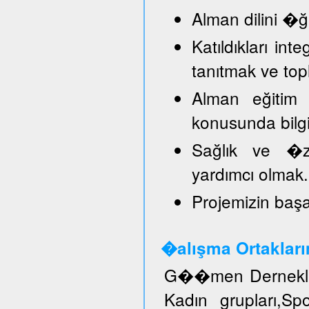
Alman dilini �
Katıldıkları in
tanıtmak ve top
Alman eğitim 
konusunda bilg
Sağlık ve �ze
yardımcı olmak.
Projemizin başar
�alışma Ortakları
G��men Dernekler
Kadın grupları,S