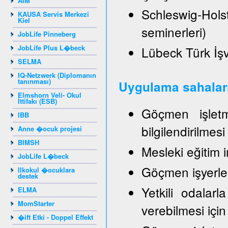
AIM
Schleswig-Hol
KAUSA Servis Merkezi
Kiel
seminerleri)
JobLife Pinneberg
JobLife Plus L�beck
Lübeck Türk İşve
SELMA
IQ-Netzwerk (Diplomanın
tanınması)
Uygulama sahalar
Elmshorn Veli- Okul
İttifakı (ESB)
Göçmen işletme
IBB
bilgilendirilmes
Anne �ocuk projesi
BIMSH
Mesleki eğitim 
JobLife L�beck
Göçmen işyerleri
Ilkokul �ocuklara
destek
Yetkili odalarla
ELMA
MomStarter
verebilmesi için
�ift Etki - Doppel Effekt