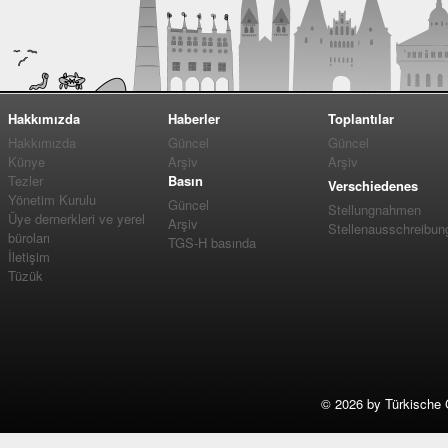
Hakkımızda
Haberler
Toplantılar
Hakkımızda
Güncel
Güncel
Künye
Arşiv
Arşiv
Tezler
Basın
Verschiedenes
Yönetim Kurulu
Güncel
Stellungnahmen
Üye dernerkleri ve yerel
Arşiv
Stellenausschreibun
büroları
TGS-H basında
İletişim
Tüzük
©
2026 by Türkische 