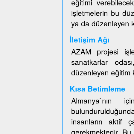
eğitimi verebilece
işletmelerin bu düz
ya da düzenleyen ku
İletişim Ağı
AZAM projesi işl
sanatkarlar odası
düzenleyen eğitim ku
Kısa Betimleme
Almanya`nın iç
bulundurulduğun
insanların aktif ç
gerekmektedir. Bu 