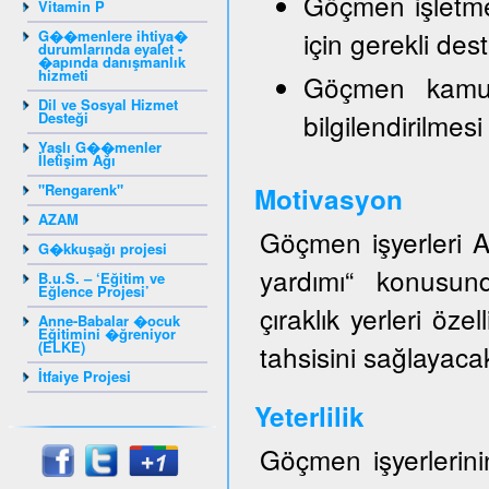
Göçmen işletmele
Vitamin P
için gerekli de
G��menlere ihtiya�
durumlarında eyalet -
�apında danışmanlık
hizmeti
Göçmen kamuo
Dil ve Sosyal Hizmet
bilgilendirilmesi
Desteği
Yaşlı G��menler
İletişim Ağı
"Rengarenk"
Motivasyon
AZAM
Göçmen işyerleri AZ
G�kkuşağı projesi
yardımı“ konusund
B.u.S. – ‘Eğitim ve
Eğlence Projesi’
çıraklık yerleri öze
Anne-Babalar �ocuk
Eğitimini �ğreniyor
(ELKE)
tahsisini sağlayacak
İtfaiye Projesi
Yeterlilik
Göçmen işyerlerinin 