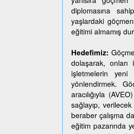
diplomasına sahi
yaşlardaki göçmen
eğitimi almamış du
Göçmen 
Hedefimiz:
dolaşarak, onları i
işletmelerin yeni
yönlendirmek. Göçm
aracılığıyla (AVEO)
sağlayıp, verilecek 
beraber çalışma dai
eğitim pazarında y