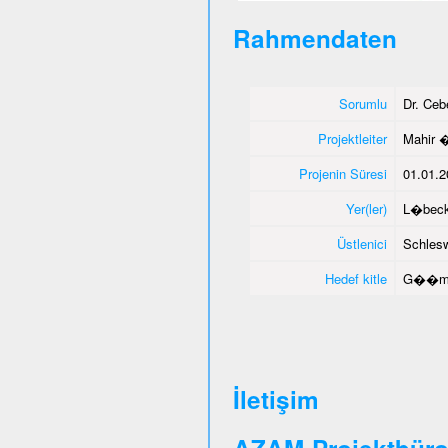
Rahmendaten
Sorumlu
Dr. Ce
Projektleiter
Mahir 
Projenin Süresi
01.01.2
Yer(ler)
L�beck
Üstlenici
Schlesw
Hedef kitle
G��men
İletişim