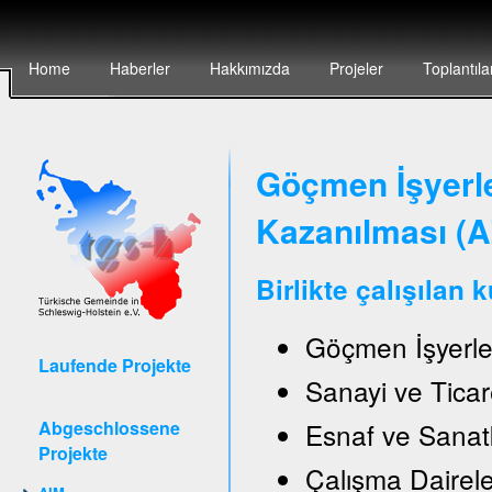
Home
Haberler
Hakkımızda
Projeler
Toplantıla
Göçmen İşyerler
Kazanılması (
Birlikte çalışılan 
Göçmen İşyerle
Laufende Projekte
Sanayi ve Ticar
Abgeschlossene
Esnaf ve Sanat
Projekte
Çalışma Daireler