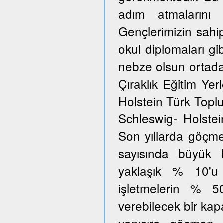
adım atmalarını 
Gençlerimizin sahi
okul diplomaları gib
nebze olsun ortada
Çıraklık Eğitim Yer
Holstein Türk Toplu
Schleswig- Holstei
Son yıllarda göçmen
sayısında büyük 
yaklaşık % 10'u
işletmelerin % 5
verebilecek bir kap
yanısıra göçmen 