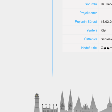
Sorumlu
Dr. Ce
Projektleiter
Projenin Süresi
15.03.2
Yer(ler)
Kiel
Üstlenici
Schlesw
Hedef kitle
G��men 