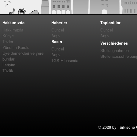
Hakkımızda
Haberler
Toplantılar
Hakkımızda
Güncel
Güncel
Künye
Arşiv
Arşiv
Tezler
Basın
Verschiedenes
Yönetim Kurulu
Güncel
Stellungnahmen
Üye dernerkleri ve yerel
Arşiv
Stellenausschreibun
büroları
TGS-H basında
İletişim
Tüzük
©
2026 by Türkische 