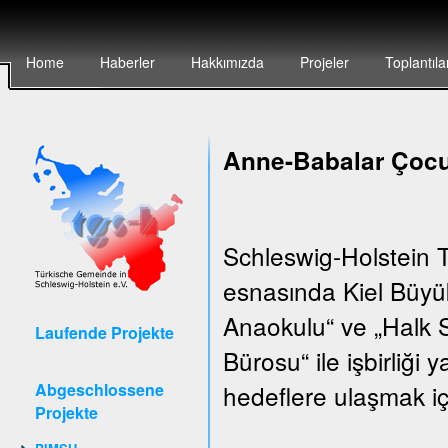
Home
Haberler
Hakkımızda
Projeler
Toplantıla
Anne-Babalar Çocu
Schleswig-Holstein T
esnasında Kiel Büyük
Anaokulu“ ve „Halk S
Laufende Projekte
Bürosu“ ile işbirliği
Abgeschlossene
hedeflere ulaşmak iç
Projekte