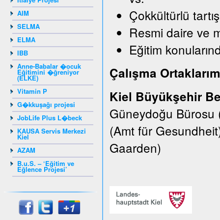
Çokkültürlü tartı
AIM
SELMA
Resmi daire ve 
ELMA
Eğitim konularınd
IBB
Anne-Babalar �ocuk
Çalışma Ortaklarım
Eğitimini �ğreniyor
(ELKE)
Vitamin P
Kiel Büyükşehir Be
G�kkuşağı projesi
Güneydoğu Bürosu (E
JobLife Plus L�beck
(Amt für Gesundheit
KAUSA Servis Merkezi
Kiel
Gaarden)
AZAM
B.u.S. – ‘Eğitim ve
Eğlence Projesi’