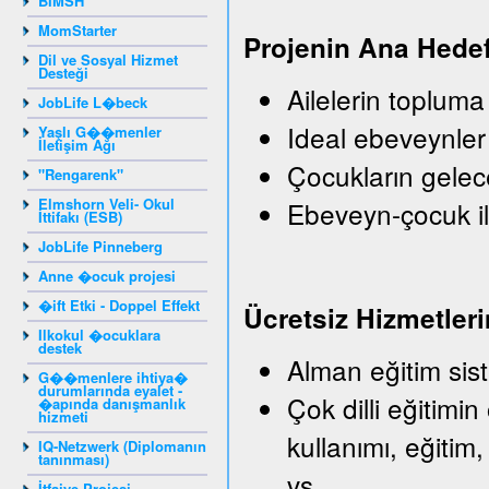
BIMSH
MomStarter
Projenin Ana Hedef
Dil ve Sosyal Hizmet
Desteği
Ailelerin topluma
JobLife L�beck
Ideal ebeveynler
Yaşlı G��menler
İletişim Ağı
Çocukların gelec
"Rengarenk"
Elmshorn Veli- Okul
Ebeveyn-çocuk il
İttifakı (ESB)
JobLife Pinneberg
Anne �ocuk projesi
�ift Etki - Doppel Effekt
Ü
crets
iz
Hizmetleri
Ilkokul �ocuklara
destek
Alman eğitim sist
G��menlere ihtiya�
durumlarında eyalet -
Çok dilli eğitimin
�apında danışmanlık
hizmeti
kullanımı, eğitim,
IQ-Netzwerk (Diplomanın
tanınması)
vs.
İtfaiye Projesi