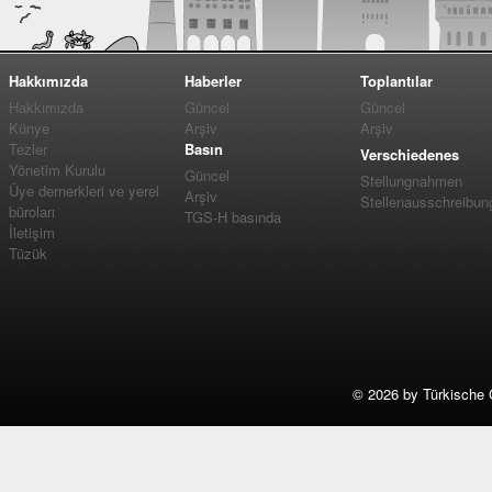
Hakkımızda
Haberler
Toplantılar
Hakkımızda
Güncel
Güncel
Künye
Arşiv
Arşiv
Tezler
Basın
Verschiedenes
Yönetim Kurulu
Güncel
Stellungnahmen
Üye dernerkleri ve yerel
Arşiv
Stellenausschreibun
büroları
TGS-H basında
İletişim
Tüzük
©
2026 by Türkische 