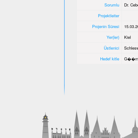
Sorumlu
Dr. Ce
Projektleiter
Projenin Süresi
15.03.2
Yer(ler)
Kiel
Üstlenici
Schlesw
Hedef kitle
G��men 