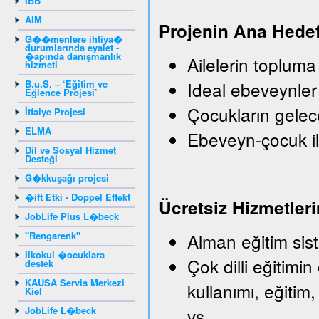
IBB
AIM
Projenin Ana Hedef
G��menlere ihtiya�
durumlarında eyalet -
�apında danışmanlık
Ailelerin topluma
hizmeti
B.u.S. – ‘Eğitim ve
Ideal ebeveynler
Eğlence Projesi’
Çocukların gelec
İtfaiye Projesi
ELMA
Ebeveyn-çocuk il
Dil ve Sosyal Hizmet
Desteği
G�kkuşağı projesi
�ift Etki - Doppel Effekt
Ü
crets
iz
Hizmetleri
JobLife Plus L�beck
"Rengarenk"
Alman eğitim sist
Ilkokul �ocuklara
Çok dilli eğitimin
destek
KAUSA Servis Merkezi
kullanımı, eğitim,
Kiel
JobLife L�beck
vs.