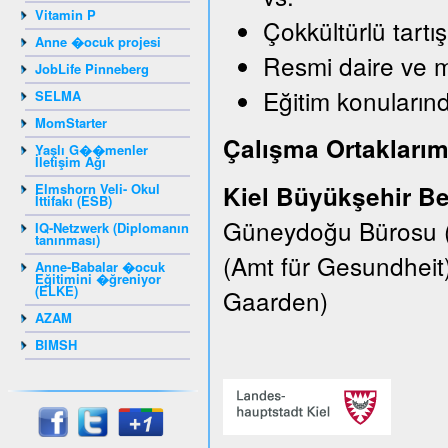
Vitamin P
Çokkültürlü tartı
Anne �ocuk projesi
Resmi daire ve 
JobLife Pinneberg
Eğitim konularınd
SELMA
MomStarter
Çalışma Ortaklarım
Yaşlı G��menler
İletişim Ağı
Elmshorn Veli- Okul
Kiel Büyükşehir Be
İttifakı (ESB)
Güneydoğu Bürosu (E
IQ-Netzwerk (Diplomanın
tanınması)
(Amt für Gesundheit
Anne-Babalar �ocuk
Eğitimini �ğreniyor
(ELKE)
Gaarden)
AZAM
BIMSH