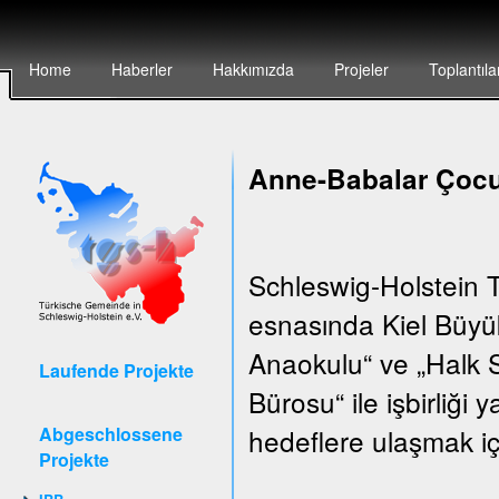
Home
Haberler
Hakkımızda
Projeler
Toplantıla
Anne-Babalar Çocu
Schleswig-Holstein T
esnasında Kiel Büyük
Anaokulu“ ve „Halk S
Laufende Projekte
Bürosu“ ile işbirliği
Abgeschlossene
hedeflere ulaşmak iç
Projekte