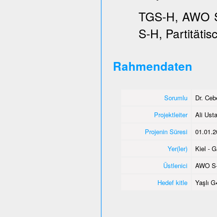
TGS-H, AWO SH
S-H, Partitätis
Rahmendaten
Sorumlu
Dr. Ce
Projektleiter
Ali Usta
Projenin Süresi
01.01.2
Yer(ler)
Kiel - 
Üstlenici
AWO S
Hedef kitle
Yaşlı 