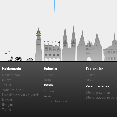
Hakkımızda
Haberler
Toplantılar
Hakkımızda
Güncel
Güncel
Künye
Arşiv
Arşiv
Tezler
Basın
Verschiedenes
Yönetim Kurulu
Güncel
Stellungnahmen
Üye dernerkleri ve yerel
Arşiv
Stellenausschreibun
büroları
TGS-H basında
İletişim
Tüzük