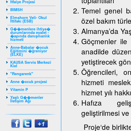
toplantıları
İtfaiye Projesi
Temel genel ba
BIMSH
Elmshorn Veli- Okul
özel bakım türle
İttifakı (ESB)
Almanya’da Yaş
G��menlere ihtiya�
durumlarında eyalet -
�apında danışmanlık
Göçmenler ile 
hizmeti
Anne-Babalar �ocuk
anadilde düzenl
Eğitimini �ğreniyor
(ELKE)
yetiştirecek gön
KAUSA Servis Merkezi
Kiel
Öğrencileri, on
"Rengarenk"
hizmeti mesle
Anne �ocuk projesi
Vitamin P
hizmet yılı hakk
Yaşlı G��menler
Hafıza gelişt
İletişim Ağı
geliştirilmesi ve
Proje‘de birlik