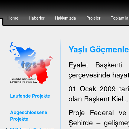
Home
Haberler
Hakkımızda
Projeler
Toplantıla
Yaşlı Göçmenler
Eyalet Başkent
çerçevesinde hayata
01 Ocak 2009 tari
Laufende Projekte
olan Başkent Kiel „ 
Proje Federal ve 
Abgeschlossene
Projekte
Şehirde – gelişmey