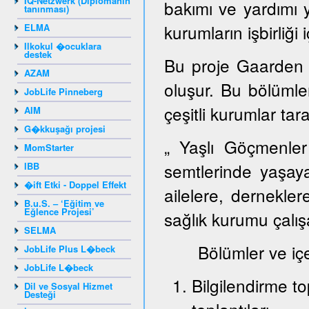
IQ-Netzwerk (Diplomanın
bakımı ve yardımı 
tanınması)
kurumların işbirliği 
ELMA
Ilkokul �ocuklara
destek
Bu proje Gaarden 
AZAM
oluşur. Bu bölümlerd
JobLife Pinneberg
çeşitli kurumlar tar
AIM
G�kkuşağı projesi
„ Yaşlı Göçmenler
MomStarter
semtlerinde yaşay
IBB
�ift Etki - Doppel Effekt
ailelere, dernekler
B.u.S. – ‘Eğitim ve
Eğlence Projesi’
sağlık kurumu çalışa
SELMA
Bölümler ve içeri
JobLife Plus L�beck
JobLife L�beck
Bilgilendirme to
Dil ve Sosyal Hizmet
Desteği