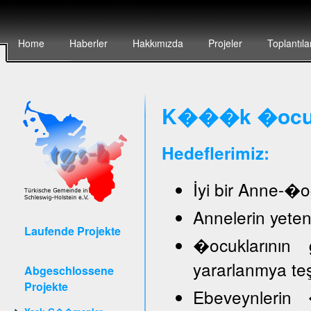
Home
Haberler
Hakkımızda
Projeler
Toplantıla
K���k �ocuk 
Hedeflerimiz:
İyi bir Anne-�oc
Annelerin yete
Laufende Projekte
�ocuklarının 
yararlanmya te
Abgeschlossene
Projekte
Ebeveynlerin �