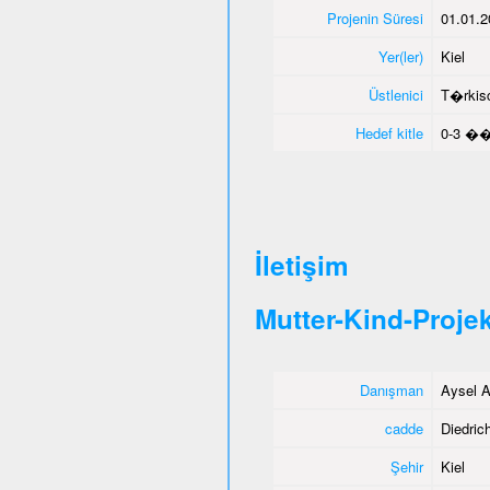
Projenin Süresi
01.01.2
Yer(ler)
Kiel
Üstlenici
T�rkisc
Hedef kitle
0-3 ��
İletişim
Mutter-Kind-Projek
Danışman
Aysel A
cadde
Diedrich
Şehir
Kiel