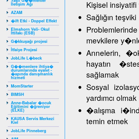
Yaşlı G��menler
Kişisel insiyat
İletişim Ağı
AZAM
Sağlığın teşviki
�ift Etki - Doppel Effekt
Problemlerind
Elmshorn Veli- Okul
İttifakı (ESB)
mevkilere y�nl
G�kkuşağı projesi
İtfaiye Projesi
Annelerin, �
JobLife L�beck
hayatın �stes
G��menlere ihtiya�
durumlarında eyalet -
sağlamak
�apında danışmanlık
hizmeti
Sosyal izolasy
MomStarter
BIMSH
yardımcı olmak
Anne-Babalar �ocuk
Eğitimini �ğreniyor
�alışma i�inde
(ELKE)
KAUSA Servis Merkezi
temin etmek
Kiel
JobLife Pinneberg
AIM