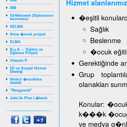
Hizmet alanlarımız
IBB
IQ-Netzwerk (Diplomanın
�eşitli konular
tanınması)
SELMA
Sağlık
Anne �ocuk projesi
Beslenme
ELMA
B.u.S. – ‘Eğitim ve
�ocuk eğiti
Eğlence Projesi’
Vitamin P
Gerektiğinde a
Dil ve Sosyal Hizmet
Desteği
Grup toplantı
Ilkokul �ocuklara
olanakları sun
destek
"Rengarenk"
JobLife Plus L�beck
Konular: �ocuk
k���k �ocuğa d
ve medya g�