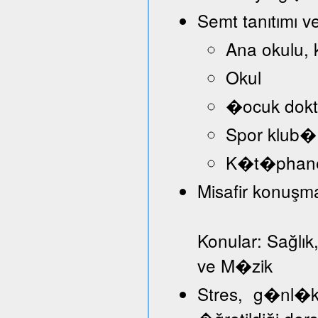
Semt tanıtımı v
Ana okulu, 
Okul
�ocuk dokt
Spor klub�
K�t�phan
Misafir konuşmac
Konular: Sağlık
ve M�zik
Stres, g�nl�k