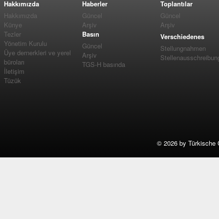
Hakkımızda
Haberler
Toplantılar
Hakkımızda
Güncel
Güncel
Künye
Arşiv
Arşiv
Tezler
Basın
Verschiedenes
Yönetim Kurulu
Güncel
Stellungnahmen
Üye dernerkleri ve yerel
Arşiv
Stellenausschreibun
büroları
TGS-H basında
İletişim
Tüzük
©
2026 by Türkische 