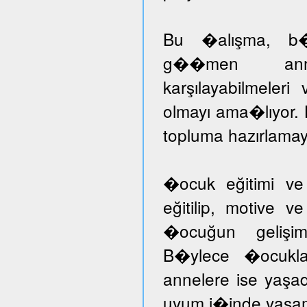
Bu �alışma, b�ny
g��men annele
karşılayabilmeleri
olmayı ama�lıyor.
topluma hazırlamayı
�ocuk eğitimi ve
eğitilip, motive v
�ocuğun gelişimi
B�ylece �ocuklar
annelere ise yaşad
uyum i�inde yaşam