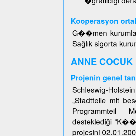
�ğretildiği ders
Kooperasyon ortak
G��men kurumları, 
Sağlık sigorta kuru
ANNE COCUK 
Projenin genel tan
Schleswig-Holstei
„Stadtteile mit b
Programmteil M
desteklediği “K�
projesini 02.01.200