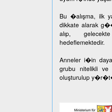
Bu �alışma, ilk ya
dikkate alarak g�
alıp, gelecekt
hedeflemektedir.
Anneler i�in day
grubu nitelikli v
oluşturulup y�r�t�