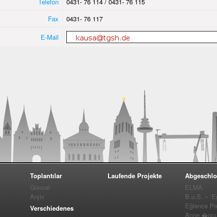
Telefon
0431- 76 114 / 0431- 76 115
Fax
0431- 76 117
E-Mail
Toplantılar
Laufende Projekte
Abgeschlo
Güncel
ELMA
Arşiv
B.u.S. – ‘E
Eğlence Pro
Verschiedenes
Anne �ocuk