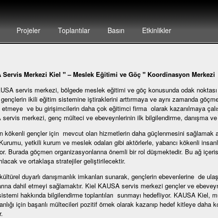
Projeler
Toplantılar
Basın
Etkinlikler
Servis Merkezi Kiel " – Meslek Eğitimi ve Göç " Koordinasyon Merkezi
USA servis merkezi, bölgede meslek eğitimi ve göç konusunda odak noktası
 gençlerin ikili eğitim sistemine iştiraklerini arttırmaya ve aynı zamanda göçme
 etmeye ve bu girişimcilerin daha çok eğitimci firma olarak kazanılmaya çalı
ervis merkezi, genç mülteci ve ebeveynlerinin ilk bilgilendirme, danışma ve yö
kökenli gençler için mevcut olan hizmetlerin daha güçlenmesini sağlamak ama
urumu, yetkili kurum ve meslek odaları gibi aktörlerle, yabancı kökenli insanla
or. Burada göçmen organizasyonlarına önemli bir rol düşmektedir. Bu ağ içerisin
rılacak ve ortaklaşa stratejiler geliştirilecektir.
ültürel duyarlı danışmanlık imkanları sunarak, gençlerin ebevenlerine de ula
arına dahil etmeyi sağlamaktır. Kiel KAUSA servis merkezi gençler ve ebeveyn
sistemi hakkında bilgilendirme toplantıları sunmayı hedefliyor. KAUSA Kiel, mül
nlığı için başarılı mültecileri pozitif örnek olarak kazanıp hedef kitleye daha
.