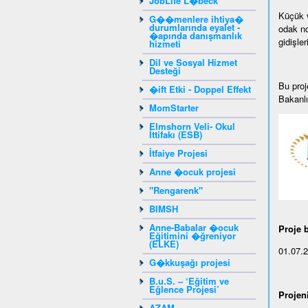
JobLife L�beck
Küçük v
G��menlere ihtiya�
durumlarında eyalet -
odak no
�apında danışmanlık
gidişle
hizmeti
Dil ve Sosyal Hizmet
Desteği
Bu proj
�ift Etki - Doppel Effekt
Bakanlı
MomStarter
Elmshorn Veli- Okul
İttifakı (ESB)
İtfaiye Projesi
Anne �ocuk projesi
"Rengarenk"
BIMSH
Anne-Babalar �ocuk
Proje b
Eğitimini �ğreniyor
(ELKE)
01.07.
G�kkuşağı projesi
B.u.S. – ‘Eğitim ve
Eğlence Projesi’
Projen
AZAM