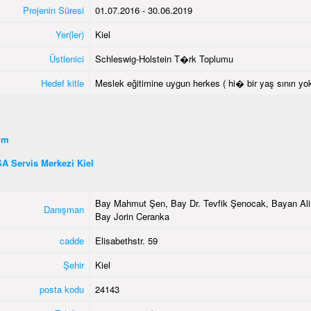
Projenin Süresi
01.07.2016 - 30.06.2019
Yer(ler)
Kiel
Üstlenici
Schleswig-Holstein T�rk Toplumu
Hedef kitle
Meslek eğitimine uygun herkes ( hi� bir yaş sınırı yok
şim
A Servis Merkezi Kiel
Bay Mahmut Şen, Bay Dr. Tevfik Şenocak, Bayan Ali
Danışman
Bay Jorin Ceranka
cadde
Elisabethstr. 59
Şehir
Kiel
posta kodu
24143