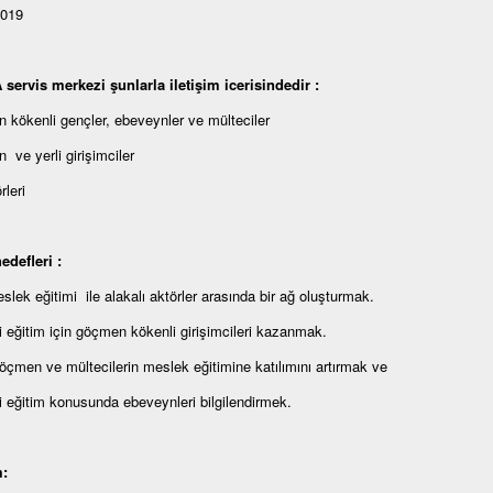
2019
ervis merkezi şunlarla iletişim icerisindedir :
kökenli gençler, ebeveynler ve mülteciler
ve yerli girişimciler
rleri
edefleri :
lek eğitimi ile alakalı aktörler arasında bir ağ oluşturmak.
 eğitim için göçmen kökenli girişimcileri kazanmak.
çmen ve mültecilerin meslek eğitimine katılımını artırmak ve
 eğitim konusunda ebeveynleri bilgilendirmek.
m: