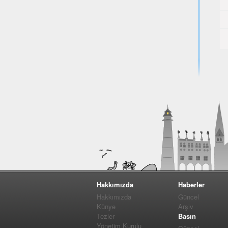
Hakkımızda
Haberler
Hakkımızda
Güncel
Künye
Arşiv
Tezler
Basın
Yönetim Kurulu