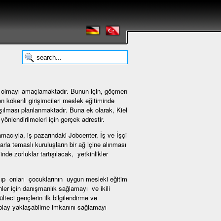
 olmayı amaçlamaktadır. Bunun için, göçmen
n kökenli girişimcileri meslek eğitiminde
şılması planlanmaktadır. Buna ek olarak, Kiel
nlendirilmeleri için gerçek adrestir.
cıyla, iş pazarındaki Jobcenter, İş ve İşçi
rla temaslı kuruluşların bir ağ içine alınması
de zorluklar tartışılacak, yetkinlikler
şıp onları çocuklarının uygun mesleki eğitim
ler için danışmanlık sağlamayı ve ikili
teci gençlerin ilk bilgilendirme ve
 kolay yaklaşabilme imkanını sağlamayı