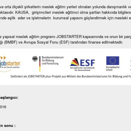
e orta ölçekli şirketlerin meslek eğitim yerleri olmaları yolunda danışmanlık v
ktasıdır. KAUSA, girişimcileri meslek eğitimci olma şartları hakkında bilgilend
rinde eşlik eder ve işletmelerin kurumsal yapısını güçlendirmek için mesleki eğit
e yapısal meslek eğitim programı JOBSTARTER kapsamında ve onun bir parça
ğı (BMBF) ve Avrupa Sosyal Fonu (ESF) tarafından finanse edilmektedir.
aşlangıcı:
2016
in sonu :