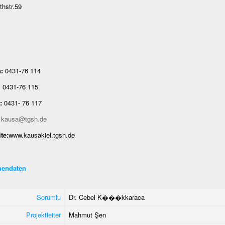
thstr.59
:
0431-76 114
-76 115
:
0431- 76 117
kausa@tgsh.de
te:
www.kausakiel.tgsh.de
endaten
Sorumlu
Dr. Cebel K���kkaraca
Projektleiter
Mahmut Şen