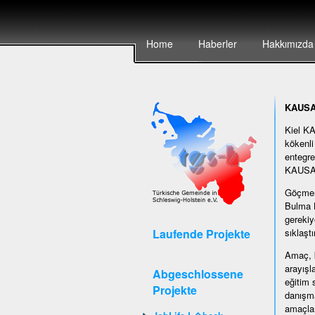
Home
Haberler
Hakkımızda
KAUSA 
Kiel KA
kökenli
entegre
KAUSA s
Göçmen 
Bulma K
gerekiy
Laufende Projekte
sıklaştı
Amaç, k
arayışl
Abgeschlossene
eğitim 
Projekte
danışma
amaçlar