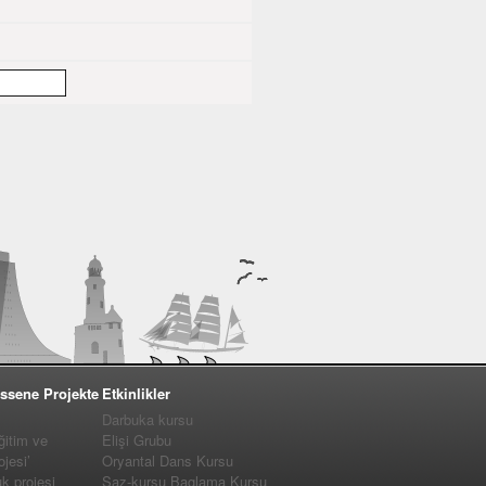
ssene Projekte
Etkinlikler
Darbuka kursu
ğitim ve
Elişi Grubu
jesi’
Oryantal Dans Kursu
 projesi
Saz-kursu Baglama Kursu