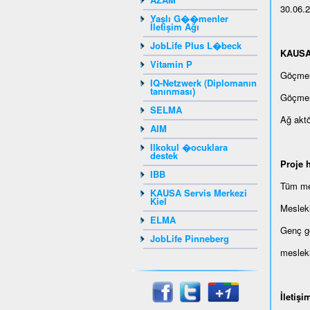
30.06.
Yaşlı G��menler
İletişim Ağı
JobLife Plus L�beck
KAUSA s
Vitamin P
Göçmen 
IQ-Netzwerk (Diplomanın
tanınması)
Göçmen 
SELMA
Ağ aktö
AIM
Ilkokul �ocuklara
destek
Proje h
IBB
Tüm mes
KAUSA Servis Merkezi
Kiel
Mesleki
ELMA
Genç gö
JobLife Pinneberg
mesleki
İletişi