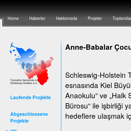
Home
Haberler
Hakkımızda
Projeler
Toplantıla
Anne-Babalar Çocu
Schleswig-Holstein T
esnasında Kiel Büyük
Anaokulu“ ve „Halk S
Laufende Projekte
Bürosu“ ile işbirliği
Abgeschlossene
hedeflere ulaşmak iç
Projekte