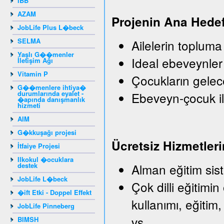
IBB
AZAM
Projenin Ana Hedef
JobLife Plus L�beck
SELMA
Ailelerin topluma
Yaşlı G��menler
Ideal ebeveynler
İletişim Ağı
Vitamin P
Çocukların gelec
G��menlere ihtiya�
durumlarında eyalet -
Ebeveyn-çocuk il
�apında danışmanlık
hizmeti
AIM
G�kkuşağı projesi
Ü
crets
iz
Hizmetleri
İtfaiye Projesi
Ilkokul �ocuklara
destek
Alman eğitim sist
JobLife L�beck
Çok dilli eğitimin
�ift Etki - Doppel Effekt
kullanımı, eğitim,
JobLife Pinneberg
vs.
BIMSH