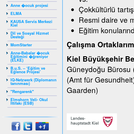
Anne �ocuk projesi
Çokkültürlü tartı
ELMA
Resmi daire ve 
KAUSA Servis Merkezi
Kiel
Eğitim konularınd
Dil ve Sosyal Hizmet
Desteği
Çalışma Ortaklarım
MomStarter
Anne-Babalar �ocuk
Eğitimini �ğreniyor
Kiel Büyükşehir Be
(ELKE)
Güneydoğu Bürosu (E
B.u.S. – ‘Eğitim ve
Eğlence Projesi’
(Amt für Gesundheit
IQ-Netzwerk (Diplomanın
tanınması)
Gaarden)
"Rengarenk"
Elmshorn Veli- Okul
İttifakı (ESB)