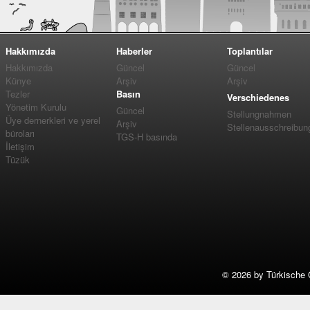
Hakkımızda
Haberler
Toplantılar
Hakkımızda
Güncel
Güncel
Künye
Arşiv
Arşiv
Tezler
Basın
Verschiedenes
Yönetim Kurulu
Güncel
Stellungnahmen
Üye dernerkleri ve yerel
Arşiv
Stellenausschreibun
büroları
TGS-H basında
İletişim
Tüzük
©
2026 by Türkische 