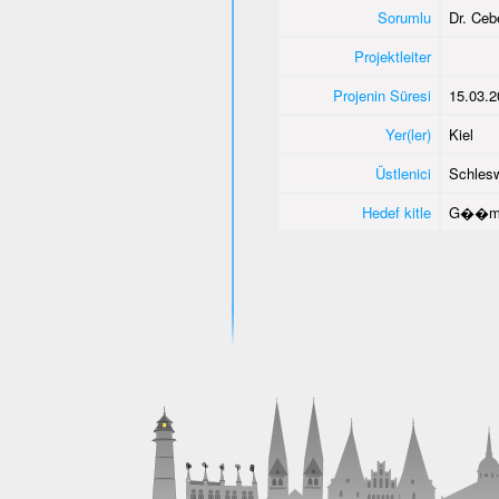
Sorumlu
Dr. Ce
Projektleiter
Projenin Süresi
15.03.2
Yer(ler)
Kiel
Üstlenici
Schlesw
Hedef kitle
G��men 