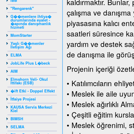
kaldırmaktır. Bunlar, 
IBB
"Rengarenk"
çalışma ve danışma y
G��menlere ihtiya�
durumlarında eyalet -
piyasasına kalıcı en
�apında danışmanlık
hizmeti
saatleri süresince ka
MomStarter
yardım ve destek sağl
Yaşlı G��menler
İletişim Ağı
de danışma ile görüşm
ELMA
JobLife Plus L�beck
Projenin içeriği özetl
AIM
Elmshorn Veli- Okul
• Katılımcıların ehliy
İttifakı (ESB)
�ift Etki - Doppel Effekt
• Meslek ile aile uy
İtfaiye Projesi
• Meslek ağırlıklı Al
KAUSA Servis Merkezi
Kiel
• Çeşitli eğitim kursla
BIMSH
• Meslek öğrenimi, s
SELMA