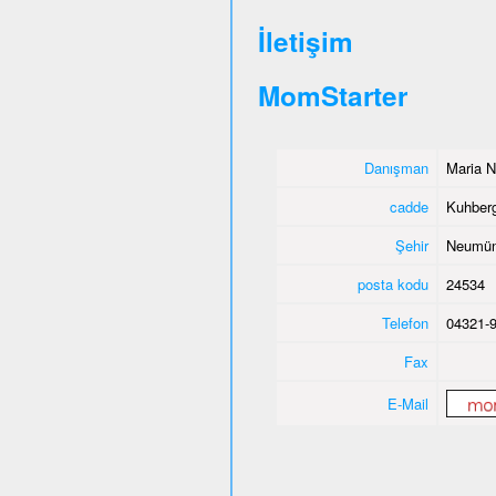
İletişim
MomStarter
Danışman
Maria N
cadde
Kuhber
Şehir
Neumün
posta kodu
24534
Telefon
04321-
Fax
E-Mail