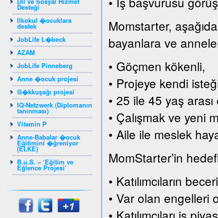
• İş başvurusu görüş
Dil ve Sosyal Hizmet
Desteği
Ilkokul �ocuklara
Momstarter, aşağıda s
destek
bayanlara ve annelere
JobLife L�beck
AZAM
• Göçmen kökenli,
JobLife Pinneberg
Anne �ocuk projesi
• Projeye kendi isteği
G�kkuşağı projesi
• 25 ile 45 yaş arası 
IQ-Netzwerk (Diplomanın
tanınması)
• Çalışmak ve yeni me
Vitamin P
• Aile ile meslek hay
Anne-Babalar �ocuk
Eğitimini �ğreniyor
(ELKE)
MomStarter’in hedefle
B.u.S. – ‘Eğitim ve
Eğlence Projesi’
• Katılımcıların becer
• Var olan engelleri 
• Katılımcıları iş pi