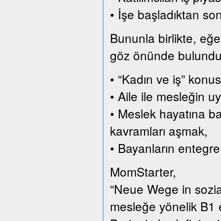
• İşe başladıktan son
Bununla birlikte, eğer
göz önünde bulundurar
• “Kadın ve iş” konus
• Aile ile mesleğin
• Meslek hayatına ba
kavramları aşmak,
• Bayanların entegre
MomStarter,
“Neue Wege in sozial
mesleğe yönelik B1 e