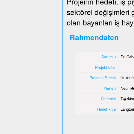
Projenin hedefi, iş 
sektörel değişimleri
olan bayanları iş hay
Rahmendaten
Sorumlu
Dr. Ce
Projektleiter
Projenin Süresi
01.01.2
Yer(ler)
Neum�
Üstlenici
T�rkisc
Hedef kitle
Langzei