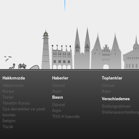
Hakkımızda
Haberler
Toplantılar
Hakkımızda
Güncel
Güncel
Künye
Arşiv
Arşiv
Tezler
Basın
Verschiedenes
Yönetim Kurulu
Güncel
Stellungnahmen
Üye dernerkleri ve yerel
Arşiv
Stellenausschreibun
büroları
TGS-H basında
İletişim
Tüzük