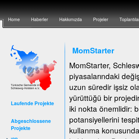
Home
Haberler
Hakkımızda
Projeler
Toplantıla
MomStarter
MomStarter, Schlesw
piyasalarındaki deği
uzun süredir işsiz o
yürüttüğü bir projedi
Laufende Projekte
iki nokta önemlidir: b
potansiyellerini tespi
Abgeschlossene
Projekte
kullanma konusunda 