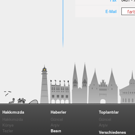
E-Mail
Hakkımızda
Haberler
Toplantılar
Hakkımızda
Güncel
Güncel
Künye
Arşiv
Arşiv
Tezler
Basın
Verschiedenes