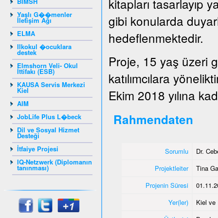
kitapları tasarlayıp y
BIMSH
Yaşlı G��menler
gibi konularda duyarlı
İletişim Ağı
ELMA
hedeflenmektedir.
Ilkokul �ocuklara
destek
Proje, 15 yaş üzeri 
Elmshorn Veli- Okul
İttifakı (ESB)
katılımcılara yönelik
KAUSA Servis Merkezi
Kiel
Ekim 2018 yılına kada
AIM
Rahmendaten
JobLife Plus L�beck
Dil ve Sosyal Hizmet
Desteği
İtfaiye Projesi
Sorumlu
Dr. Ce
IQ-Netzwerk (Diplomanın
tanınması)
Projektleiter
Tina G
Projenin Süresi
01.11.2
Yer(ler)
Kiel v