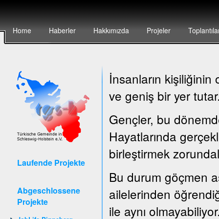
Home
Haberler
Hakkımızda
Projeler
Toplantıla
İnsanların kişiliğin
ve geniş bir yer tutar
Gençler, bu dönemde ç
Hayatlarında gerçekle
birleştirmek zorundal
Laufende Projekte
Bu durum göçmen asıl
Abgeschlossene
ailelerinden öğrendiğ
Projekte
ile aynı olmayabiliyor