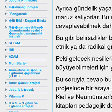
JobLife Pinneberg
Ayrıca gündelik yaşam
G�kkuşağı projesi
"Rengarenk"
maruz kalıyorlar. Bu
�ift Etki - Doppel Effekt
cevaplayabilmek dah
G��menlere ihtiya�
durumlarında eyalet -
�apında danışmanlık
Bu gibi belirsizlikler
hizmeti
SELMA
etnik ya da radikal g
IBB
Peki gelecek nesille
AZAM
MomStarter
büyüyebilmeleri için 
Anne-Babalar �ocuk
Eğitimini �ğreniyor
(ELKE)
Bu soruyla cevap bu
Anne �ocuk projesi
projesinde bir araya ge
JobLife L�beck
Kiel ve Neumünster’d
Vitamin P
B.u.S. – ‘Eğitim ve
kitapları pedagojik de
Eğlence Projesi’