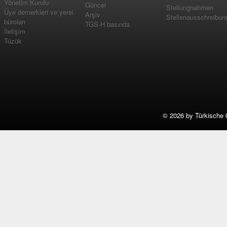
Yönetim Kurulu
Güncel
Stellungnahmen
Üye dernerkleri ve yerel
Arşiv
Stellenausschreibun
büroları
TGS-H basında
İletişim
Tüzük
©
2026 by Türkische 