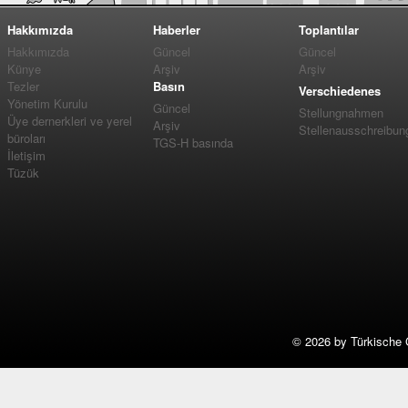
Hakkımızda
Haberler
Toplantılar
Hakkımızda
Güncel
Güncel
Künye
Arşiv
Arşiv
Tezler
Basın
Verschiedenes
Yönetim Kurulu
Güncel
Stellungnahmen
Üye dernerkleri ve yerel
Arşiv
Stellenausschreibun
büroları
TGS-H basında
İletişim
Tüzük
©
2026 by Türkische 