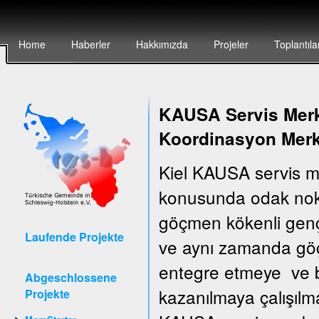
Home
Haberler
Hakkımızda
Projeler
Toplantıla
KAUSA Servis Merke
Koordinasyon Merk
Kiel KAUSA servis m
konusunda odak nokt
göçmen kökenli gençler
Laufende Projekte
ve aynı zamanda göçm
entegre etmeye ve bu
Abgeschlossene
kazanılmaya çalışılm
Projekte