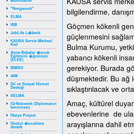
KAUSA servis merkezi
MomStarter
"Rengarenk"
bilgilendirme, danışm
ELMA
Göçmen kökenli genç
IBB
JobLife L�beck
güçlenmesini sağlama
KAUSA Servis Merkezi
Kiel
Bulma Kurumu, yetkil
Anne-Babalar �ocuk
yabancı kökenli insan
Eğitimini �ğreniyor
(ELKE)
gerekiyor. Burada gö
BIMSH
AIM
düşmektedir. Bu ağ iç
Dil ve Sosyal Hizmet
sıklaştırılacak ve ortak
Desteği
SELMA
Amaç, kültürel duyar
IQ-Netzwerk (Diplomanın
tanınması)
ebevenlerine de ula
İtfaiye Projesi
arayışlarına dahil e
Ilkokul �ocuklara
destek