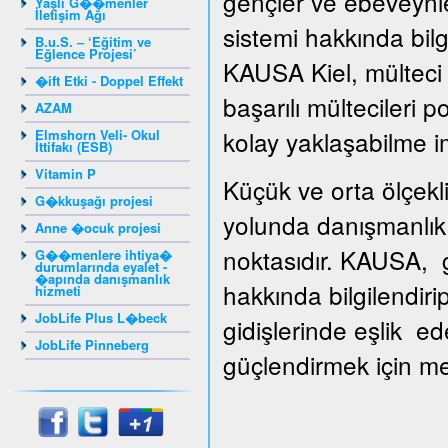
gençler ve ebeveynle
Yaşlı G��menler
İletişim Ağı
sistemi hakkında bilg
B.u.S. – ‘Eğitim ve
Eğlence Projesi’
KAUSA Kiel, mülteci g
�ift Etki - Doppel Effekt
başarılı mültecileri 
AZAM
kolay yaklaşabilme i
Elmshorn Veli- Okul
İttifakı (ESB)
Vitamin P
Küçük ve orta ölçekli
G�kkuşağı projesi
yolunda danışmanlık 
Anne �ocuk projesi
noktasıdır. KAUSA, gi
G��menlere ihtiya�
durumlarında eyalet -
�apında danışmanlık
hakkında bilgilendiri
hizmeti
JobLife Plus L�beck
gidişlerinde eşlik ed
JobLife Pinneberg
güçlendirmek için mesl