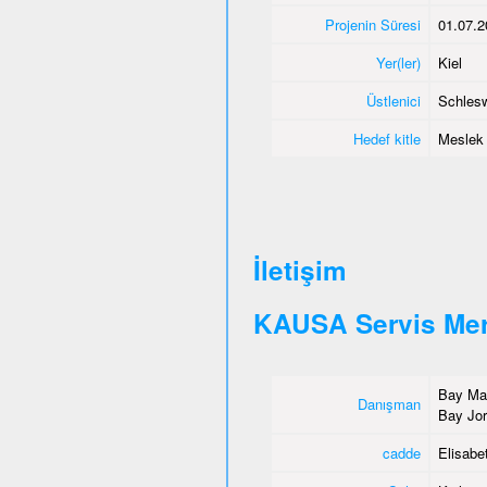
Projenin Süresi
01.07.2
Yer(ler)
Kiel
Üstlenici
Schlesw
Hedef kitle
Meslek e
İletişim
KAUSA Servis Mer
Bay Mah
Danışman
Bay Jor
cadde
Elisabet