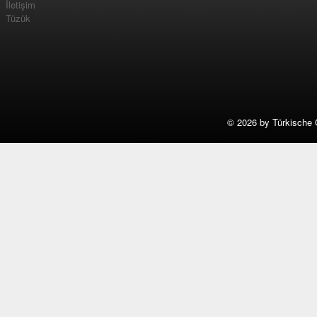
İletişim
Tüzük
©
2026 by Türkische 