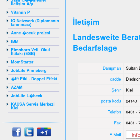
İletişim Ağı
Vitamin P
İletişim
IQ-Netzwerk (Diplomanın
tanınması)
Anne �ocuk projesi
Landesweite Berat
IBB
Bedarfslage
Elmshorn Veli- Okul
İttifakı (ESB)
MomStarter
Danışman
Sultan 
JobLife Pinneberg
�ift Etki - Doppel Effekt
cadde
Diedrich
AZAM
Şehir
Kiel
JobLife L�beck
posta kodu
24143
KAUSA Servis Merkezi
Kiel
Telefon
0431 - 
Fax
0431 - 
E-Mail