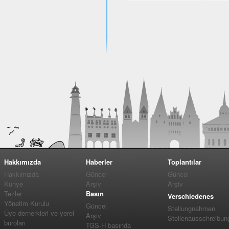
Hakkımızda
Haberler
Toplantılar
Hakkımızda
Güncel
Güncel
Künye
Arşiv
Arşiv
Tezler
Basın
Verschiedenes
Yönetim Kurulu
Güncel
Stellungnahmen
Üye dernerkleri ve yerel
Arşiv
Stellenausschreibun
büroları
TGS-H basında