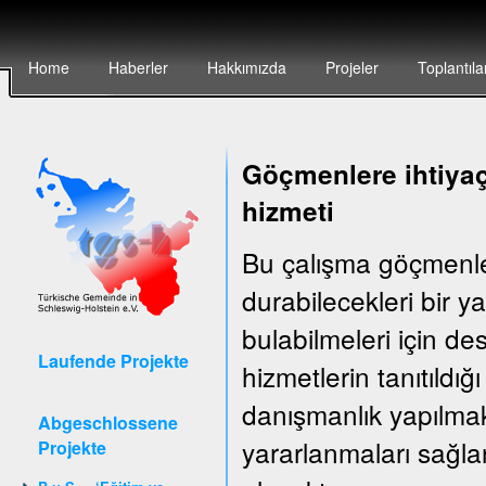
Home
Haberler
Hakkımızda
Projeler
Toplantıla
Göçmenlere ihtiyaç
hizmeti
Bu çalışma göçmenler
durabilecekleri bir 
bulabilmeleri için d
Laufende Projekte
hizmetlerin tanıtıldığ
danışmanlık yapılma
Abgeschlossene
yararlanmaları sağla
Projekte