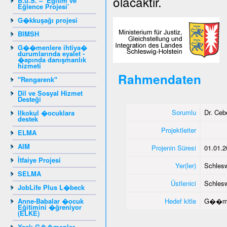
olacaktır.
B.u.S. – ‘Eğitim ve
Eğlence Projesi’
G�kkuşağı projesi
BIMSH
G��menlere ihtiya�
durumlarında eyalet -
�apında danışmanlık
hizmeti
Rahmendaten
"Rengarenk"
Dil ve Sosyal Hizmet
Desteği
Sorumlu
Dr. Ce
Ilkokul �ocuklara
destek
Projektleiter
ELMA
AIM
Projenin Süresi
01.01.2
İtfaiye Projesi
Yer(ler)
Schlesw
SELMA
Üstlenici
Schlesw
JobLife Plus L�beck
Anne-Babalar �ocuk
Hedef kitle
G��me
Eğitimini �ğreniyor
(ELKE)
Yaşlı G��menler