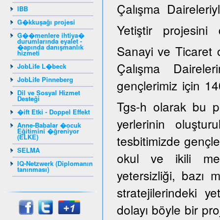
Çalışma Daireleriy
IBB
G�kkuşağı projesi
Yetiştir projesi
G��menlere ihtiya�
durumlarında eyalet -
�apında danışmanlık
Sanayi ve Ticaret 
hizmeti
Çalışma Daireler
JobLife L�beck
JobLife Pinneberg
gençlerimiz için 14
Dil ve Sosyal Hizmet
Desteği
Tgs-h olarak bu p
�ift Etki - Doppel Effekt
yerlerinin oluştur
Anne-Babalar �ocuk
Eğitimini �ğreniyor
(ELKE)
tesbitimizde gençle
SELMA
okul ve ikili mes
IQ-Netzwerk (Diplomanın
tanınması)
yetersizliği, bazı
stratejilerindeki y
dolayı böyle bir pro