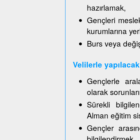
hazırlamak,
Gençleri mesle
kurumlarına yer
Burs veya değiş
Velilerle yapılaca
Gençlerle aral
olarak sorunla
Sürekli bilgil
Alman eğitim sis
Gençler arasın
bilgilendirmek,