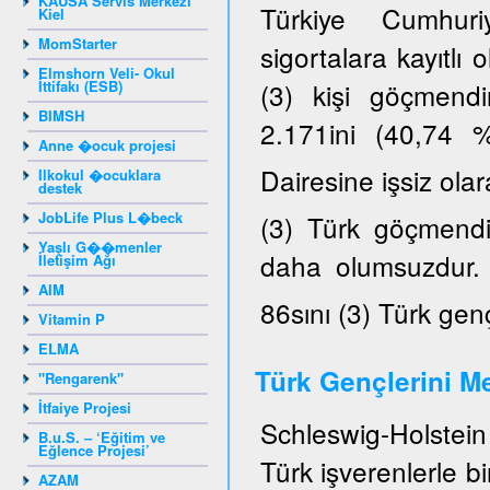
KAUSA Servis Merkezi
Türkiye Cumhuriy
Kiel
MomStarter
sigortalara kayıtlı
Elmshorn Veli- Okul
İttifakı (ESB)
(3) kişi göçmendi
BIMSH
2.171ini (40,74 
Anne �ocuk projesi
Dairesine işsiz ola
Ilkokul �ocuklara
destek
JobLife Plus L�beck
(3) Türk göçmendir
Yaşlı G��menler
daha olumsuzdur. K
İletişim Ağı
AIM
86sını (3) Türk gen
Vitamin P
ELMA
Türk Gençlerini Me
"Rengarenk"
İtfaiye Projesi
Schleswig-Holstein 
B.u.S. – ‘Eğitim ve
Eğlence Projesi’
Türk işverenlerle b
AZAM