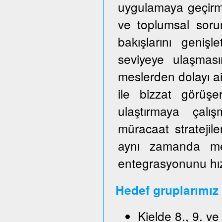
uygulamaya geçirm
ve toplumsal sorun
bakışlarını genişl
seviyeye ulaşmas
meslerden dolayı ai
ile bizzat görüşe
ulaştırmaya çalışm
müracaat stratejile
aynı zamanda mes
entegrasyonunu hızl
Hedef gruplarımız
Kielde 8., 9. v