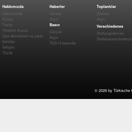
Hakkımızda
Haberler
Toplantılar
Hakkımızda
Güncel
Güncel
Künye
Arşiv
Arşiv
Tezler
Basın
Verschiedenes
Yönetim Kurulu
Güncel
Stellungnahmen
Üye dernerkleri ve yerel
Arşiv
Stellenausschreibun
büroları
TGS-H basında
İletişim
Tüzük
©
2026 by Türkische 