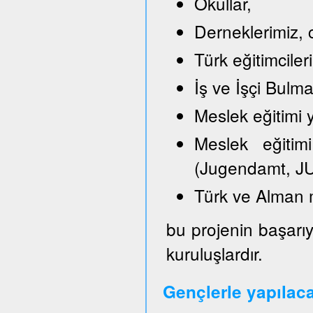
Okullar,
Derneklerimiz, c
Türk eğitimciler
İş ve İşçi Bulm
Meslek eğitimi y
Meslek eğitimi
(Jugendamt, JU
Türk ve Alman 
bu projenin başarıy
kuruluşlardır.
Gençlerle yapılac