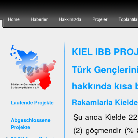
Home
Haberler
Hakkımızda
Projeler
Toplantıla
KIEL IBB PROJ
Türk Gençlerin
hakkında kısa b
Rakamlarla Kielde
Laufende Projekte
Şu anda Kielde 22
Abgeschlossene
Projekte
(2) göçmendir (% 8