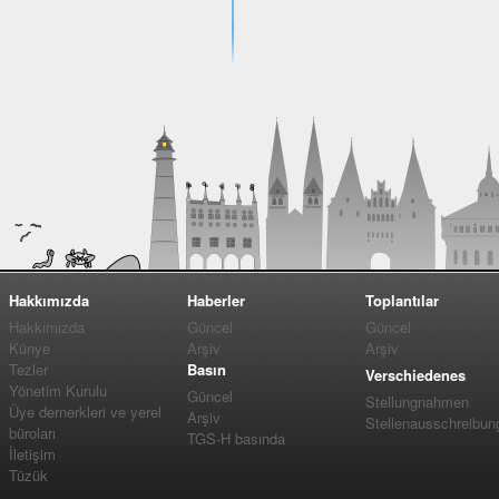
Hakkımızda
Haberler
Toplantılar
Hakkımızda
Güncel
Güncel
Künye
Arşiv
Arşiv
Tezler
Basın
Verschiedenes
Yönetim Kurulu
Güncel
Stellungnahmen
Üye dernerkleri ve yerel
Arşiv
Stellenausschreibun
büroları
TGS-H basında
İletişim
Tüzük