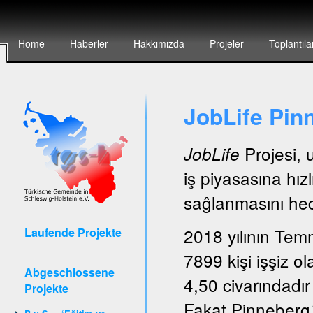
Home
Haberler
Hakkımızda
Projeler
Toplantıla
JobLife Pin
Projesi, 
JobLife
iş piyasasına hız
saĝlanmasını hede
2018 yılının Tem
Laufende Projekte
7899 kişi işşiz ol
Abgeschlossene
4,50 civarındadır
Projekte
Fakat Pinneberg´