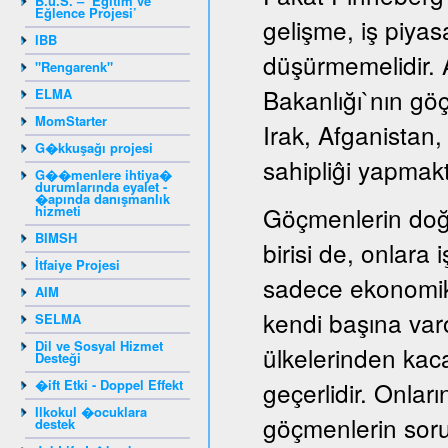
B.u.S. – ‘Eğitim ve
Eğlence Projesi’
gelişme, iş piyas
IBB
düşürmemelidir. A
"Rengarenk"
Bakanlığı`nın gö
ELMA
MomStarter
Irak, Afganistan
G�kkuşağı projesi
sahipliĝi yapmakt
G��menlere ihtiya�
durumlarında eyalet -
�apında danışmanlık
Göçmenlerin doğ
hizmeti
BIMSH
birisi de, onlara
İtfaiye Projesi
sadece ekonomik
AIM
kendi başına var
SELMA
Dil ve Sosyal Hizmet
ülkelerinden kaca
Desteği
�ift Etki - Doppel Effekt
geçerlidir. Onları
Ilkokul �ocuklara
göçmenlerin sorun
destek