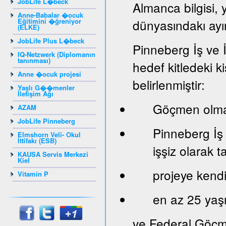
JobLife L�beck
Almanca bilgisi, 
Anne-Babalar �ocuk
Eğitimini �ğreniyor
dünyasındakı ayır
(ELKE)
JobLife Plus L�beck
Pinneberg İş ve 
IQ-Netzwerk (Diplomanın
tanınması)
hedef kitledeki ki
Anne �ocuk projesi
belirlenmiştir:
Yaşlı G��menler
İletişim Ağı
Göçmen olma
AZAM
JobLife Pinneberg
Pinneberg İş
Elmshorn Veli- Okul
İttifakı (ESB)
işşiz olarak 
KAUSA Servis Merkezi
Kiel
projeye kendi 
Vitamin P
en az 25 yaş
ve Federal Göçm