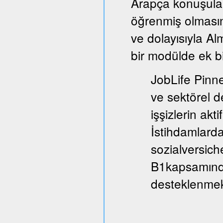
Arapça konuşula
öğrenmiş olmasın
ve dolayısıyla A
bir modülde ek bi
JobLife Pinne
ve sektörel d
işşizlerin akt
İstihdamlarda
sozialversich
B1kapsamında
desteklenmek