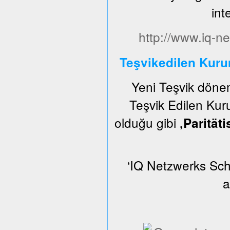
int
http://www.iq-ne
Teşvikedilen Kur
Yeni Teşvik dön
Teşvik Edilen Kuru
olduğu gibi
‚Parität
‘IQ Netzwerks Schl
a