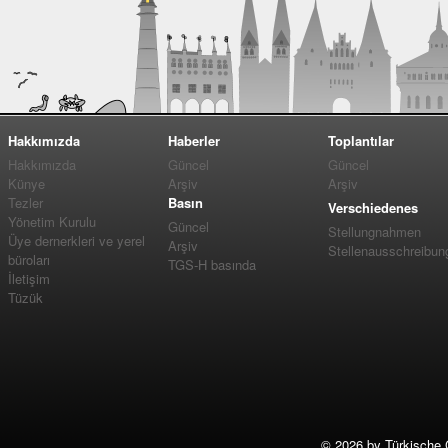
Hakkımızda
Haberler
Toplantılar
Hakkımızda
Güncel
Güncel
Künye
Arşiv
Arşiv
Tezler
Basın
Verschiedenes
Yönetim Kurulu
Güncel
Stellungnahmen
Üye dernerkleri ve yerel
Arşiv
Stellenausschreibun
büroları
TGS-H basında
İletişim
Tüzük
©
2026 by Türkische 