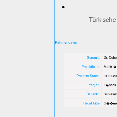
Türkische
Rahmendaten
Sorumlu
Dr. Ceb
Projektleiter
Mahir �
Projenin Süresi
01.01.20
Yer(ler)
L�beck 
Üstlenici
Schleswi
Hedef kitle
G��men