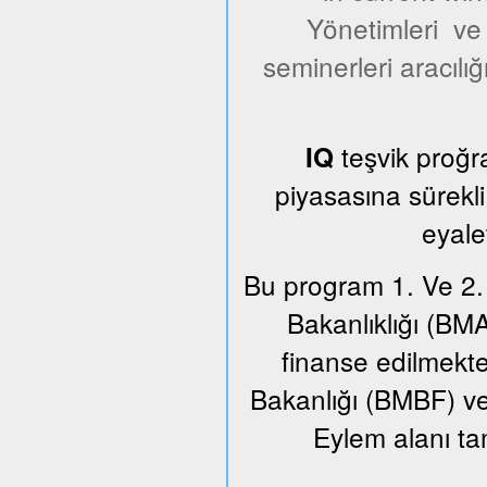
Yönetimleri ve y
seminerleri aracılığ
teşvik proğr
IQ
piyasasına sürekl
eyale
Bu program 1. Ve 2.
Bakanlıklığı (BM
finanse edilmekt
Bakanlığı (BMBF) ve F
Eylem alanı t