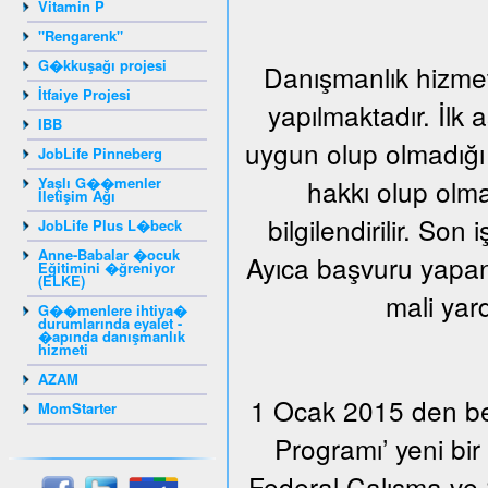
Vitamin P
"Rengarenk"
G�kkuşağı projesi
Danışmanlık hizmeti
İtfaiye Projesi
yapılmaktadır. İlk
IBB
uygun olup olmadığı 
JobLife Pinneberg
Yaşlı G��menler
hakkı olup olma
İletişim Ağı
bilgilendirilir. Son
JobLife Plus L�beck
Anne-Babalar �ocuk
Ayıca başvuru yapan 
Eğitimini �ğreniyor
(ELKE)
mali yar
G��menlere ihtiya�
durumlarında eyalet -
�apında danışmanlık
hizmeti
AZAM
1 Ocak 2015 den beri
MomStarter
Programı’ yeni bi
Federal Çalışma ve S