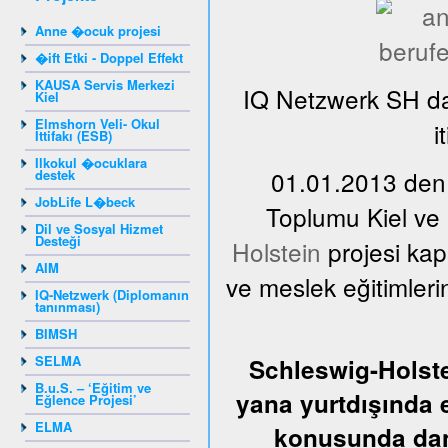
Anne �ocuk projesi
�ift Etki - Doppel Effekt
KAUSA Servis Merkezi
IQ Netzwerk SH da
Kiel
Elmshorn Veli- Okul
i
İttifakı (ESB)
Ilkokul �ocuklara
01.01.2013 den,
destek
JobLife L�beck
Toplumu Kiel ve
Dil ve Sosyal Hizmet
Desteği
Holstein
projesi kap
AIM
ve meslek eğitimler
IQ-Netzwerk (Diplomanın
tanınması)
BIMSH
SELMA
Schleswig-Holste
B.u.S. – ‘Eğitim ve
yana yurtdışında 
Eğlence Projesi’
ELMA
konusunda dan