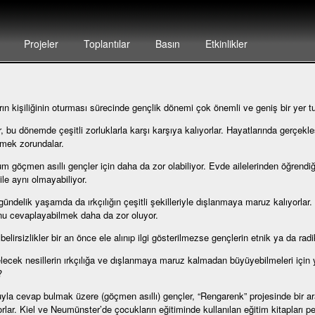
Projeler
Toplantılar
Basın
Etkinlikler
rın kişiliğinin oturması sürecinde gençlik dönemi çok önemli ve geniş bir yer tu
, bu dönemde çeşitli zorluklarla karşı karşıya kalıyorlar. Hayatlarında gerçekle
irmek zorundalar.
m göçmen asıllı gençler için daha da zor olabiliyor. Evde ailelerinden öğrendiğ
ile aynı olmayabiliyor.
gündelik yaşamda da ırkçılığın çeşitli şekilleriyle dışlanmaya maruz kalıyorlar
u cevaplayabilmek daha da zor oluyor.
belirsizlikler bir an önce ele alınıp ilgi gösterilmezse gençlerin etnik ya da rad
lecek nesillerin ırkçılığa ve dışlanmaya maruz kalmadan büyüyebilmeleri için y
?
yla cevap bulmak üzere (göçmen asıllı) gençler, “Rengarenk” projesinde bir aray
yorlar. Kiel ve Neumünster’de çocukların eğitiminde kullanılan eğitim kitapları pe