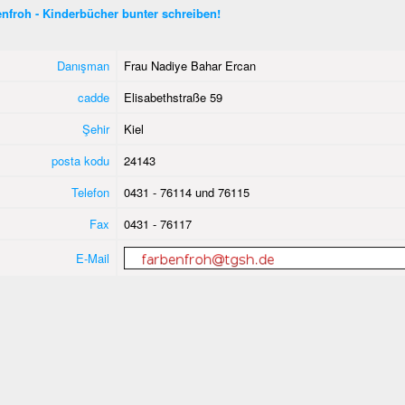
nfroh - Kinderbücher bunter schreiben!
Danışman
Frau Nadiye Bahar Ercan
cadde
Elisabethstraße 59
Şehir
Kiel
posta kodu
24143
Telefon
0431 - 76114 und 76115
Fax
0431 - 76117
E-Mail