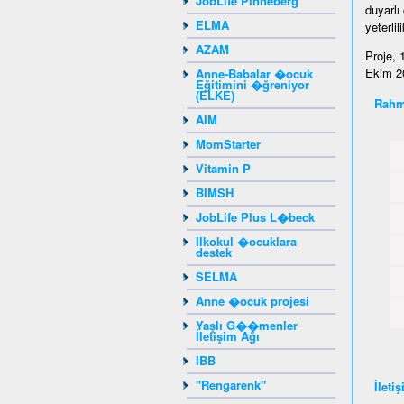
JobLife Pinneberg
duyarlı
ELMA
yeterli
AZAM
Proje, 
Ekim 20
Anne-Babalar �ocuk
Eğitimini �ğreniyor
(ELKE)
Rahm
AIM
MomStarter
Vitamin P
BIMSH
JobLife Plus L�beck
Ilkokul �ocuklara
destek
SELMA
Anne �ocuk projesi
Yaşlı G��menler
İletişim Ağı
IBB
"Rengarenk"
İleti