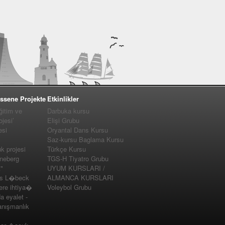
ssene Projekte
Etkinlikler
ğitim ve
Darbuka kursu
jesi’
Elişi Grubu
esi
Oryantal Dans Kursu
Saz-kursu Baglama Kursu
 projesi
Türkçe Kursu
nneberg
TGS-H Tiyatro Grubu
"
UYUM KURSLARI /
us L�beck
ALMANCA KURSLARI
e ihtiya�
Voleybol Grubu
a eyalet -
nışmanlık