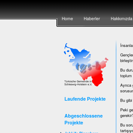
Home
Haberler
Hakkımızda
İnsanla
Gençler
birleşt
Bu duru
toplum 
Ayrıca 
sorusun
Laufende Projekte
Bu gibi 
Peki ge
Abgeschlossene
gerekir
Projekte
Bu soru
tartışı