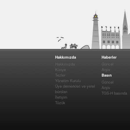
Hakkımızda
Haberler
Hakkımızda
Güncel
Künye
Arşiv
Tezler
Basın
Yönetim Kurulu
Güncel
Üye dernerkleri ve yerel
Arşiv
büroları
TGS-H basında
İletişim
Tüzük