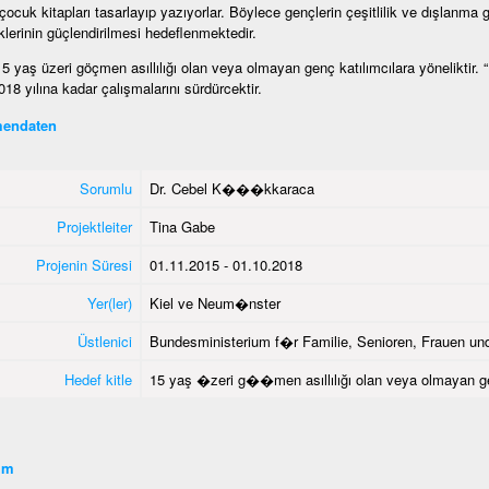
 çocuk kitapları tasarlayıp yazıyorlar. Böylece gençlerin çeşitlilik ve dışlanma g
liklerinin güçlendirilmesi hedeflenmektedir.
15 yaş üzeri göçmen asıllılığı olan veya olmayan genç katılımcılara yöneliktir.
18 yılına kadar çalışmalarını sürdürcektir.
endaten
Sorumlu
Dr. Cebel K���kkaraca
Projektleiter
Tina Gabe
Projenin Süresi
01.11.2015 - 01.10.2018
Yer(ler)
Kiel ve Neum�nster
Üstlenici
Bundesministerium f�r Familie, Senioren, Frauen un
Hedef kitle
15 yaş �zeri g��men asıllılığı olan veya olmayan 
şim