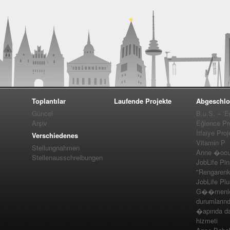
Toplantılar
Laufende Projekte
Abgeschlo
Güncel
B.u.S. – ‘E
Arşiv
Eğlence Pro
İtfaiye Proj
Verschiedenes
Vitamin P
Stellungnahmen
Anne �ocuk
Stellenausschreibungen
JobLife Pi
"Rengarenk
JobLife Pl
G��menler
durumlarınd
�apında da
hizmeti