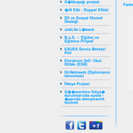
G�kkuşağı projesi
Farbe
�ift Etki - Doppel Effekt
Dil ve Sosyal Hizmet
Desteği
JobLife L�beck
B.u.S. – ‘Eğitim ve
Eğlence Projesi’
KAUSA Servis Merkezi
Kiel
Elmshorn Veli- Okul
İttifakı (ESB)
IQ-Netzwerk (Diplomanın
tanınması)
İtfaiye Projesi
G��menlere ihtiya�
durumlarında eyalet -
�apında danışmanlık
hizmeti