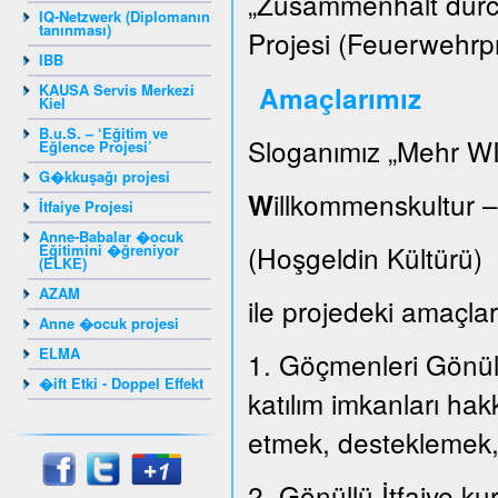
„Zusammenhalt durch
IQ-Netzwerk (Diplomanın
tanınması)
Projesi (Feuerwehrpr
IBB
KAUSA Servis Merkezi
Amaçlarımız
Kiel
B.u.S. – ‘Eğitim ve
Sloganımız „Mehr WI
Eğlence Projesi’
G�kkuşağı projesi
illkommenskultur 
W
İtfaiye Projesi
Anne-Babalar �ocuk
(Hoşgeldin Kültür
Eğitimini �ğreniyor
(ELKE)
AZAM
ile projedeki amaçları
Anne �ocuk projesi
ELMA
1. Göçmenleri Gönüllü
�ift Etki - Doppel Effekt
katılım imkanları hak
etmek, desteklemek
2. Gönüllü İtfaiye k