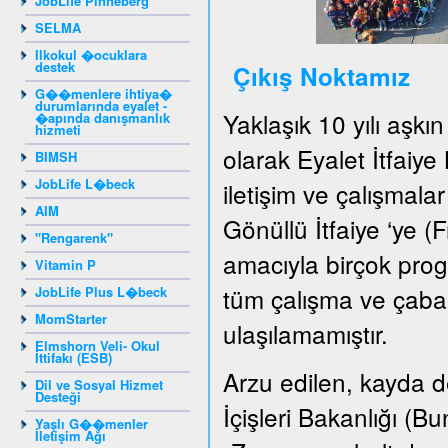
JobLife Pinneberg
SELMA
Ilkokul �ocuklara
destek
Çıkış Noktamız
G��menlere ihtiya�
durumlarında eyalet -
Yaklaşık 10 yılı aşkı
�apında danışmanlık
hizmeti
olarak Eyalet İtfaiye
BIMSH
JobLife L�beck
iletişim ve çalışmala
AIM
Gönüllü İtfaiye ‘ye (F
"Rengarenk"
amacıyla birçok pro
Vitamin P
tüm çalışma ve çabal
JobLife Plus L�beck
MomStarter
ulaşılamamıştır.
Elmshorn Veli- Okul
İttifakı (ESB)
Arzu edilen, kayda de
Dil ve Sosyal Hizmet
Desteği
İçişleri Bakanlığı (
Yaşlı G��menler
İletişim Ağı