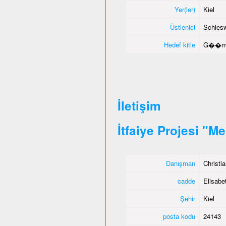
Yer(ler)
Kiel
Üstlenici
Schlesw
Hedef kitle
G��menl
İletişim
İtfaiye Projesi "M
Danışman
Christi
cadde
Elisabet
Şehir
Kiel
posta kodu
24143