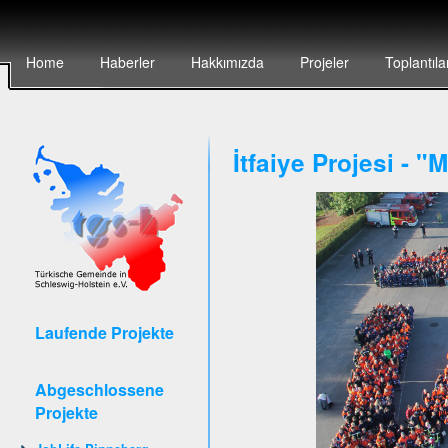
Home
Haberler
Hakkımızda
Projeler
Toplantıla
İtfaiye Projesi - 
Laufende Projekte
Abgeschlossene
Projekte