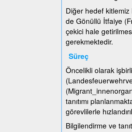
Diğer hedef kitlemiz i
de Gönüllü İtfaiye (
çekici hale getirilme
gerekmektedir.
Süreç
Öncelikli olarak işbir
(Landesfeuerwehrver
(Migrant_innenorgani
tanıtımı planlanmakta
görevlilerle hızlandırı
Bilgilendirme ve tanıt