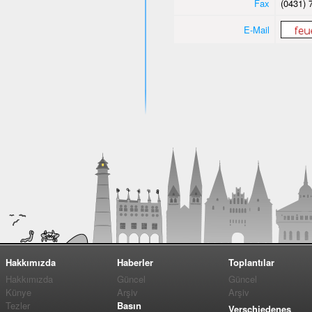
Fax
(0431) 
E-Mail
Hakkımızda
Haberler
Toplantılar
Hakkımızda
Güncel
Güncel
Künye
Arşiv
Arşiv
Tezler
Basın
Verschiedenes