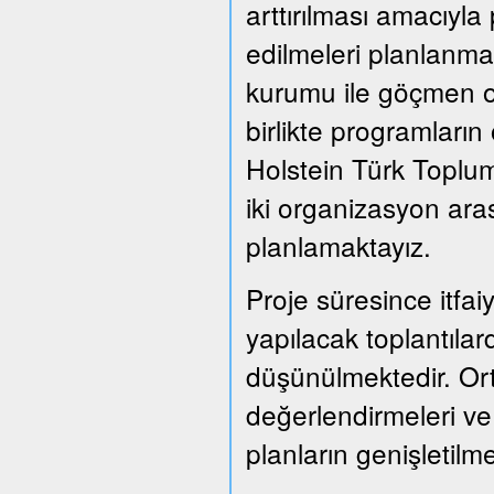
arttırılması amacıyla
edilmeleri planlanmak
kurumu ile göçmen or
birlikte programları
Holstein Türk Toplum
iki organizasyon ara
planlamaktayız.
Proje süresince itfai
yapılacak toplantılard
düşünülmektedir. Or
değerlendirmeleri ve
planların genişletil