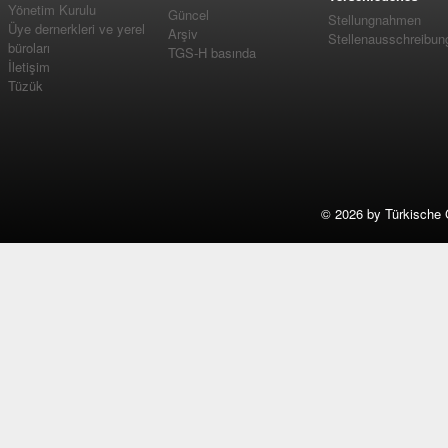
Yönetim Kurulu
Güncel
Stellungnahmen
Üye dernerkleri ve yerel
Arşiv
Stellenausschreibun
büroları
TGS-H basında
İletişim
Tüzük
©
2026 by Türkische 