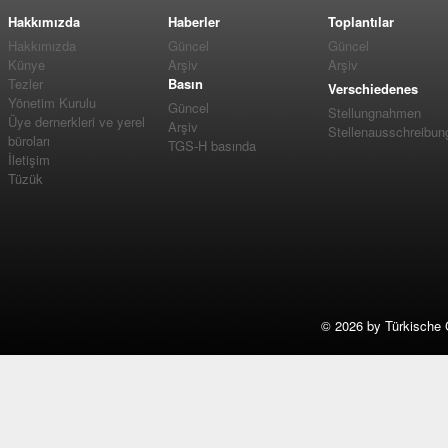
Hakkımızda
Haberler
Toplantılar
Hakkımızda
Güncel
Güncel
Künye
Arşiv
Arşiv
Tezler
Basın
Verschiedenes
Yönetim Kurulu
Güncel
Stellungnahmen
Üye dernerkleri ve yerel
Arşiv
Stellenausschreibun
büroları
TGS-H basında
İletişim
Tüzük
©
2026 by Türkische 