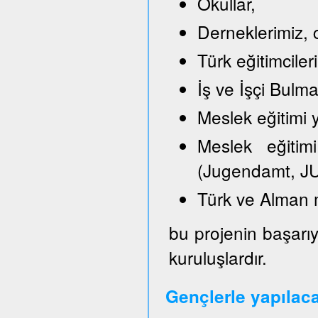
Okullar,
Derneklerimiz, c
Türk eğitimciler
İş ve İşçi Bulm
Meslek eğitimi y
Meslek eğitimi
(Jugendamt, JU
Türk ve Alman 
bu projenin başarıy
kuruluşlardır.
Gençlerle yapılac