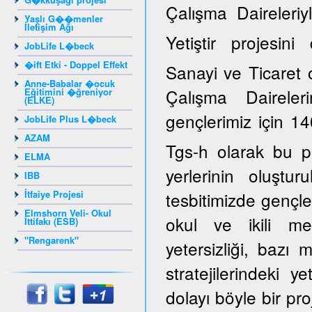
Çalışma Daireleriy
Yaşlı G��menler
İletişim Ağı
Yetiştir projesi
JobLife L�beck
�ift Etki - Doppel Effekt
Sanayi ve Ticaret 
Anne-Babalar �ocuk
Çalışma Daireler
Eğitimini �ğreniyor
(ELKE)
gençlerimiz için 14
JobLife Plus L�beck
AZAM
Tgs-h olarak bu p
ELMA
yerlerinin oluştur
IBB
İtfaiye Projesi
tesbitimizde gençle
Elmshorn Veli- Okul
okul ve ikili mes
İttifakı (ESB)
"Rengarenk"
yetersizliği, bazı
stratejilerindeki y
dolayı böyle bir pro