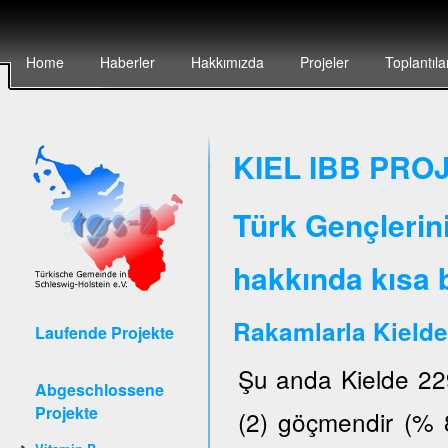
Home
Haberler
Hakkımızda
Projeler
Toplantıla
KIEL IBB PROJ
Türk Gençlerin
hakkında kısa b
Rakamlarla Kielde
Laufende Projekte
Şu anda Kielde 22
Abgeschlossene
Projekte
(2) göçmendir (% 8