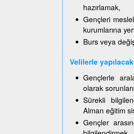
hazırlamak,
Gençleri mesle
kurumlarına yer
Burs veya değiş
Velilerle yapılaca
Gençlerle aral
olarak sorunla
Sürekli bilgil
Alman eğitim sis
Gençler arasın
bilgilendirmek,