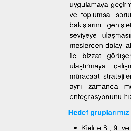
uygulamaya geçirm
ve toplumsal sorun
bakışlarını genişl
seviyeye ulaşmas
meslerden dolayı ai
ile bizzat görüşe
ulaştırmaya çalışm
müracaat stratejile
aynı zamanda mes
entegrasyonunu hızl
Hedef gruplarımız
Kielde 8., 9. v