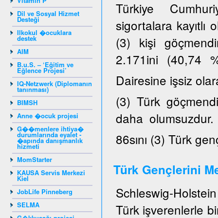
Vitamin P
Türkiye Cumhuriy
Dil ve Sosyal Hizmet
Desteği
sigortalara kayıtlı
Ilkokul �ocuklara
destek
(3) kişi göçmendi
AIM
2.171ini (40,74 
B.u.S. – ‘Eğitim ve
Eğlence Projesi’
Dairesine işsiz ola
IQ-Netzwerk (Diplomanın
tanınması)
(3) Türk göçmendir
BIMSH
daha olumsuzdur. K
Anne �ocuk projesi
G��menlere ihtiya�
durumlarında eyalet -
86sını (3) Türk gen
�apında danışmanlık
hizmeti
MomStarter
Türk Gençlerini Me
KAUSA Servis Merkezi
Kiel
Schleswig-Holstein 
JobLife Pinneberg
SELMA
Türk işverenlerle b
G�kkuşağı projesi