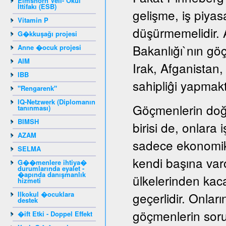
Elmshorn Veli- Okul
İttifakı (ESB)
gelişme, iş piyas
Vitamin P
düşürmemelidir. A
G�kkuşağı projesi
Bakanlığı`nın gö
Anne �ocuk projesi
AIM
Irak, Afganistan
IBB
sahipliĝi yapmakt
"Rengarenk"
IQ-Netzwerk (Diplomanın
Göçmenlerin doğ
tanınması)
BIMSH
birisi de, onlara
AZAM
sadece ekonomik
SELMA
kendi başına var
G��menlere ihtiya�
durumlarında eyalet -
�apında danışmanlık
ülkelerinden kaca
hizmeti
Ilkokul �ocuklara
geçerlidir. Onları
destek
göçmenlerin sorun
�ift Etki - Doppel Effekt