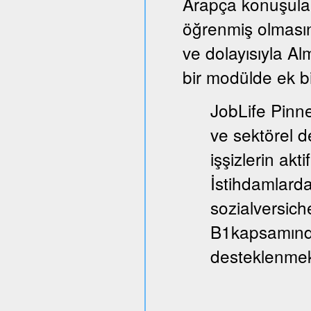
Arapça konuşula
öğrenmiş olmasın
ve dolayısıyla A
bir modülde ek bi
JobLife Pinne
ve sektörel d
işşizlerin akt
İstihdamlarda
sozialversich
B1kapsamında
desteklenmek