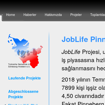
Home
Haberler
Hakkımızda
Projeler
Toplantıla
JobLife Pin
Projesi, 
JobLife
iş piyasasına hız
saĝlanmasını hede
2018 yılının Tem
Laufende Projekte
7899 kişi işşiz ol
Abgeschlossene
4,50 civarındadır
Projekte
Fakat Pinneberg´