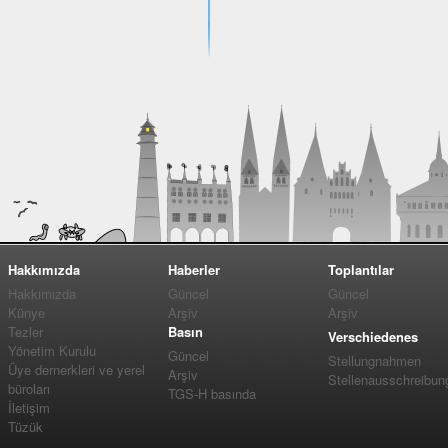
Hakkımızda
Haberler
Toplantılar
Hakkımızda
Güncel
Güncel
Künye
Arşiv
Arşiv
Tezler
Basın
Verschiedenes
Yönetim Kurulu
Güncel
Stellungnahmen
Üye dernerkleri ve yerel
Arşiv
Stellenausschreibun
büroları
TGS-H basında
İletişim
Tüzük