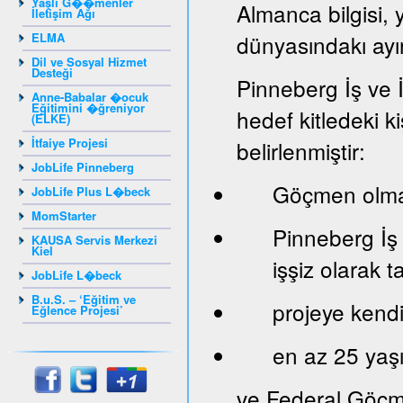
Yaşlı G��menler
Almanca bilgisi, 
İletişim Ağı
ELMA
dünyasındakı ayır
Dil ve Sosyal Hizmet
Desteği
Pinneberg İş ve 
Anne-Babalar �ocuk
Eğitimini �ğreniyor
hedef kitledeki ki
(ELKE)
İtfaiye Projesi
belirlenmiştir:
JobLife Pinneberg
Göçmen olma
JobLife Plus L�beck
MomStarter
Pinneberg İş
KAUSA Servis Merkezi
Kiel
işşiz olarak 
JobLife L�beck
B.u.S. – ‘Eğitim ve
projeye kendi 
Eğlence Projesi’
en az 25 yaş
ve Federal Göçm