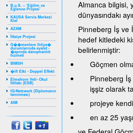
Almanca bilgisi, 
B.u.S. – ‘Eğitim ve
Eğlence Projesi’
dünyasındakı ayır
KAUSA Servis Merkezi
Kiel
Pinneberg İş ve 
AZAM
İtfaiye Projesi
hedef kitledeki ki
G��menlere ihtiya�
belirlenmiştir:
durumlarında eyalet -
�apında danışmanlık
hizmeti
Göçmen olma
BIMSH
�ift Etki - Doppel Effekt
Pinneberg İş
Elmshorn Veli- Okul
İttifakı (ESB)
işşiz olarak 
IQ-Netzwerk (Diplomanın
tanınması)
projeye kendi 
AIM
en az 25 yaş
ve Federal Göçm