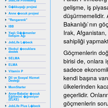
JobLife Pinneberg
gelişme, iş piyas
G�kkuşağı projesi
Anne �ocuk projesi
düşürmemelidir. A
"Rengarenk"
Bakanlığı`nın gö
IBB
Irak, Afganistan
Yaşlı G��menler
İletişim Ağı
sahipliĝi yapmakt
JobLife L�beck
Ilkokul �ocuklara
Göçmenlerin doğ
destek
SELMA
birisi de, onlara
ELMA
sadece ekonomik
Vitamin P
kendi başına var
Dil ve Sosyal Hizmet
Desteği
ülkelerinden kaca
MomStarter
geçerlidir. Onları
Anne-Babalar �ocuk
Eğitimini �ğreniyor
(ELKE)
göçmenlerin sorun
JobLife Plus L�beck