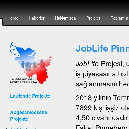
Home
Haberler
Hakkımızda
Projeler
Toplantıla
JobLife Pin
Projesi, 
JobLife
iş piyasasına hız
saĝlanmasını hede
2018 yılının Tem
Laufende Projekte
7899 kişi işşiz ol
Abgeschlossene
4,50 civarındadır
Projekte
Fakat Pinneberg´