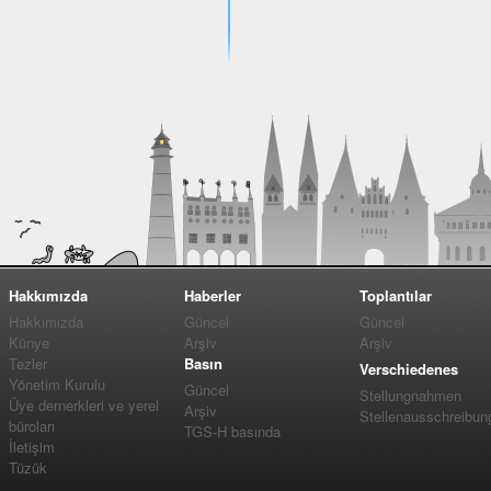
Hakkımızda
Haberler
Toplantılar
Hakkımızda
Güncel
Güncel
Künye
Arşiv
Arşiv
Tezler
Basın
Verschiedenes
Yönetim Kurulu
Güncel
Stellungnahmen
Üye dernerkleri ve yerel
Arşiv
Stellenausschreibun
büroları
TGS-H basında
İletişim
Tüzük