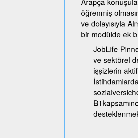
Arapça konuşula
öğrenmiş olmasın
ve dolayısıyla A
bir modülde ek bi
JobLife Pinne
ve sektörel d
işşizlerin akt
İstihdamlarda
sozialversich
B1kapsamında
desteklenmek