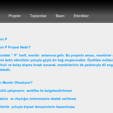
Projeler
Toplantılar
Basın
Etkinlikler
min P
in P Projesi Nedir?
indeki ” P” harfi, mentör anlamına gelir. Bu projenin amacı, mentörler ar
erle farklı etkinlikler yoluyla güçlü bir bağ oluşturmaktır. Özellikle mülte
hızlı ve kolay alışma fırsatı sunarak, mentörlerinin de yardımıyla dil en
ktedir.
n Mentör Olmalıyım?
üllü çalışmanın sertifika ile belgelendirilmesi
atizm ve ırkçılığın önlenmesine destek verilmesi
törlük yoluyla kişisel deneyimlerin kazanılması