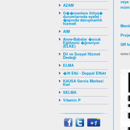
veya 
AZAM
mümk
G��menlere ihtiya�
durumlarında eyalet -
�apında danışmanlık
hizmeti
Mentö
AIM
Proje
Anne-Babalar �ocuk
Eğitimini �ğreniyor
QR k
(ELKE)
www.t
Dil ve Sosyal Hizmet
Desteği
ELMA
�ift Etki - Doppel Effekt
KAUSA Servis Merkezi
Kiel
SELMA
Vitamin P