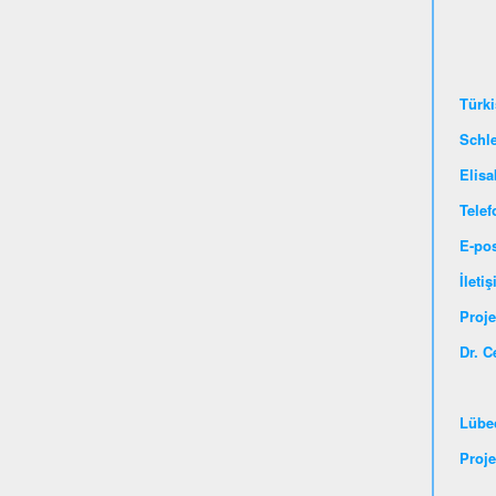
Türki
Schl
Elisa
Telef
E-po
İleti
Pr
Dr. C
Lübe
Proje