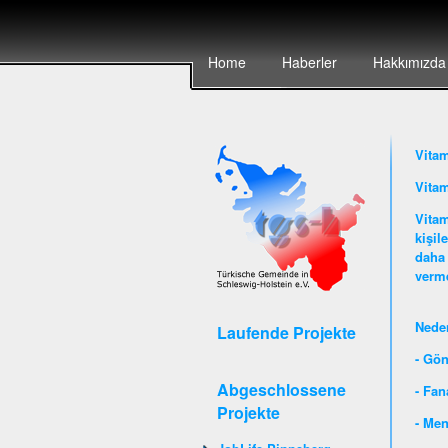
Home
Haberler
Hakkımızda
Vita
Vitam
Vitam
kişil
daha 
verme
Nede
Laufende Projekte
- Gön
Abgeschlossene
- Fan
Projekte
- Men