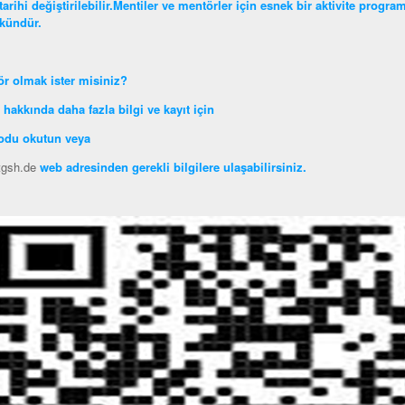
tarihi değiştirilebilir.Mentiler ve mentörler için esnek bir aktivite prog
ündür.
r olmak ister misiniz?
 hakkında daha fazla bilgi ve kayıt için
odu okutun veya
gsh.de
web adresinden gerekli bilgilere ulaşabilirsiniz.