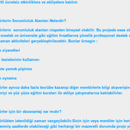
itli ücretsiz etkinliklere ve atölyelere katılım
rlerin Sorumluluk Alanları Nelerdir?
rlerin sorumluluk alanları nispeten bireysel olabilir. Bu projede esas o
 meslek ve üniversite gibi eğitim fırsatlarına yönelik profesyonel destek s
aman aktiviteleri gerçekleştirilecektir. Bunlar örnegin :
 ziyaretleri
 tesislerinin kullanımı
ikte yemek pişirme
n oynama
rler ayrıca daha fazla tecrübe kazanıp diğer mentörlerle bilgi alışverişin
miçi ve yüz yüze eğitim kursları ile atölye çalışmalarına katılabilirler.
rler için bir dezavantaj var mıdır?
rlükten istenildiği zaman vazgeçilebilir.Sizin için veya mentiler için her
lenmiş saatlerde olabileceği gibi herhangi bir mazeretli durumda proje yön