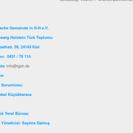
sche Gemeinde in S-H e.V.
eswig Holstein Türk Toplumu
bethstr. 59, 24143 Kiel
on: 0431 / 76 114
sta:
info@tgsh.de
şim
oje Sorumlusu:
ebel Küçükkaraca
ck Yerel Bürosu
 Yöneticisi: Sayime Dalmış