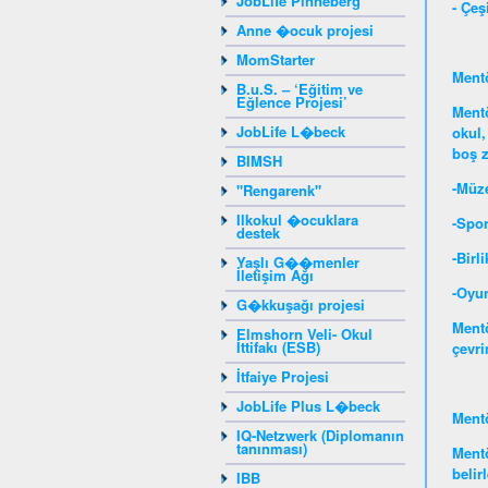
JobLife Pinneberg
- Çeş
Anne �ocuk projesi
MomStarter
Mentö
B.u.S. – ‘Eğitim ve
Eğlence Projesi’
Mentö
JobLife L�beck
okul,
boş z
BIMSH
-Müze
"Rengarenk"
Ilkokul �ocuklara
-Spor
destek
-Birl
Yaşlı G��menler
İletişim Ağı
-Oyu
G�kkuşağı projesi
Mentö
Elmshorn Veli- Okul
İttifakı (ESB)
çevri
İtfaiye Projesi
JobLife Plus L�beck
Mentö
IQ-Netzwerk (Diplomanın
tanınması)
Mentö
belir
IBB