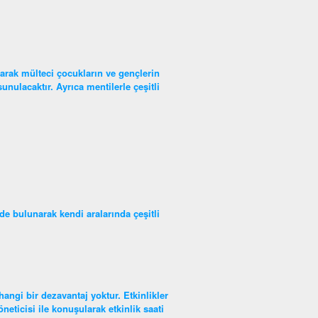
larak mülteci çocukların ve gençlerin
unulacaktır. Ayrıca mentilerle çeşitli
de bulunarak kendi aralarında çeşitli
hangi bir dezavantaj yoktur. Etkinlikler
eticisi ile konuşularak etkinlik saati