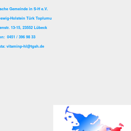
sche Gemeinde in S-H e.V.
eswig-Holstein Türk Toplumu
enstr. 13-15, 23552 Lübeck
on: 0451 / 396 98 33
ta: vitaminp-hl@tgsh.de