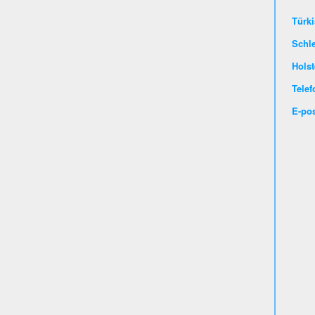
Türki
Schl
Holst
Telef
E-pos