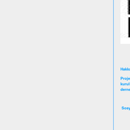
Hakk
Proje
kurul
derne
Sosy