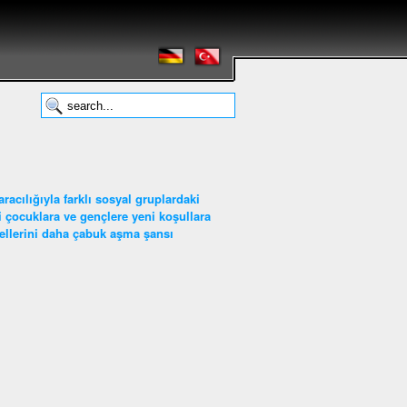
acılığıyla farklı sosyal gruplardaki
ci çocuklara ve gençlere yeni koşullara
gellerini daha çabuk aşma şansı