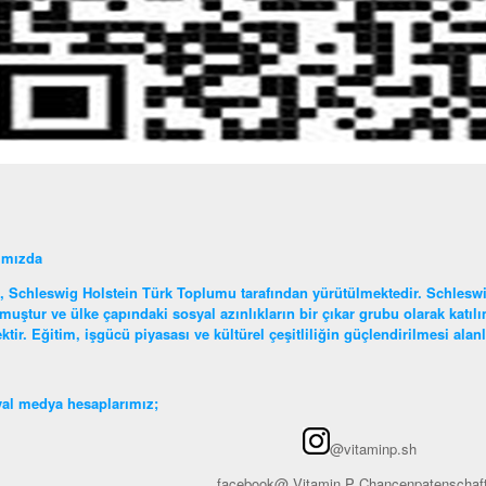
ımızda
, Schleswig Holstein Türk Toplumu tarafından yürütülmektedir. Schleswi
muştur ve ülke çapındaki sosyal azınlıkların bir çıkar grubu olarak katı
ktir. Eğitim, işgücü piyasası ve kültürel çeşitliliğin güçlendirilmesi ala
al medya hesaplarımız;
@vitaminp.sh
facebook@ Vitamin P Chancenpatenschaf