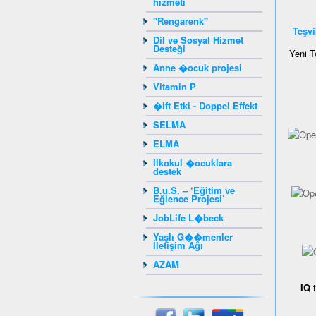
hizmeti
"Rengarenk"
Teşv
Dil ve Sosyal Hizmet
Desteği
Yeni 
Anne �ocuk projesi
Vitamin P
�ift Etki - Doppel Effekt
SELMA
ELMA
Ilkokul �ocuklara
destek
B.u.S. – ‘Eğitim ve
Eğlence Projesi’
JobLife L�beck
Yaşlı G��menler
İletişim Ağı
AZAM
IQ
t