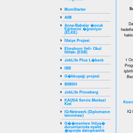
S
MomStarter
AIM
Da
Anne-Babalar �ocuk
Eğitimini �ğreniyor
hedefle
(ELKE)
hakkı
İtfaiye Projesi
Elmshorn Veli- Okul
İttifakı (ESB)
1 Oc
JobLife Plus L�beck
Prog
IBB
işbir
G�kkuşağı projesi
Bec
BIMSH
JobLife Pinneberg
KAUSA Servis Merkezi
Koor
Kiel
IQ 
IQ-Netzwerk (Diplomanın
tanınması)
G��menlere ihtiya�
durumlarında eyalet -
�apında danışmanlık