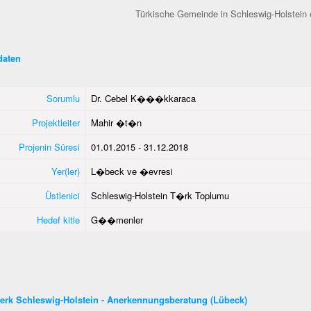
Türkische Gemeinde in Schleswig-Holstein 
aten
Sorumlu
Dr. Cebel K���kkaraca
Projektleiter
Mahir �t�n
Projenin Süresi
01.01.2015 - 31.12.2018
Yer(ler)
L�beck ve �evresi
Üstlenici
Schleswig-Holstein T�rk Toplumu
Hedef kitle
G��menler
erk Schleswig-Holstein - Anerkennungsberatung (Lübeck)