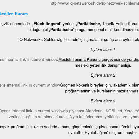
http://www.iq-netzwerk-sh.de/iq-netzwerk-schleswi
ikedilen Kurum
Teşvik döneminde
‚Flüchtlingsrat‘
yerine
‚Paritätische‚
Teşvik Edilen Kurum 
olduğu gibi
‚Paritätische‘
programın genel mali koordinasyon
‘IQ Netzwerks Schleswig-Holstein’ çalışmalarını şu üç ana eylem al
Eylem alanı 1
Meslek Tanıma Kanunu çerçevesinde yurtdışı
mesleki
yeterlilik
danışmanlığı.
Eylem alanı 2
Göçmen kökenli bireyler için, akademik olan
proğramlarının ve kurslarının hazırlanması
Eylem alanı 3
İş piyasası Aktörlerini, KOBİ leri, Yerel Yö
verilecek eğitim seminerleri aracılığıyla kültürler arası yetkinlige ve ayrım
eşvik proğramının uzun vadede amacı, göçmenlerin iş piyasasına sürekli uyu
eyalette ‚Eyalet ağları‘ oluşturulmuştur.