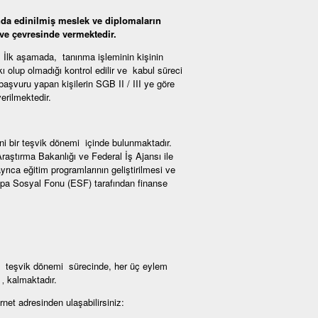
nda edinilmiş meslek ve diplomaların
ve çevresinde vermektedir.
r. İlk aşamada, tanınma işleminin kişinin
ı olup olmadığı kontrol edilir ve kabul süreci
 başvuru yapan kişilerin SGB II / III ye göre
erilmektedir.
ni bir teşvik dönemi içinde bulunmaktadır.
aştırma Bakanlığı ve Federal İş Ajansı ile
yrıca eğitim programlarının geliştirilmesi ve
pa Sosyal Fonu (ESF) tarafından finanse
i teşvik dönemi sürecinde, her üç eylem
‚ kalmaktadır.
ernet adresinden ulaşabilirsiniz: