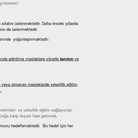
g-holstein/
sıfatını üslenmektedir. Daha önceki yıllarda
unu da üslenmektedir.
anında yoğunlaştırmaktadır:
nda edinilmiş mesleklere yönelik
tanıtım
ve
 veya olmayan mesleklerde yeterlilik eğitim
.
netimleri ve yeterlilik eğitim sağlayıcıları
cılığa karşı duyarlı hale getirmek.
munu hedeflemektedir. Bu hedef için her