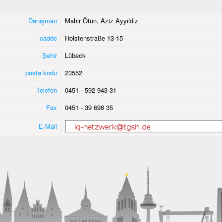
Danışman
Mahir Ötün, Aziz Ayyıldız
cadde
Holstenstraße 13-15
Şehir
Lübeck
posta kodu
23552
Telefon
0451 - 592 943 31
Fax
0451 - 39 698 35
E-Mail