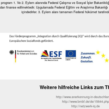
 program 1. Ve 2. Eylem alanında Federal Çalışma ve Sosyal İşler Bakanlıkl
ndan finanse edilmektedir. Uygulamada Federal Eğitim ve Araştırma Bakanlığı (B
içindedirler. 3. Eylem alanı tamamen Federal hükümet tarafında
Weitere hilfreiche Links zum 
http://www.anerkennung-in-deutschla
http://www.bmbf.de/de/15644.php
http://netzwerk-iq.de