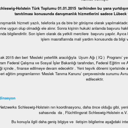
chleswig-Holstein Türk Toplumu 01.01.2015 tarihinden bu yana yurtdışı
tanıtılması konusunda danışmanlık hizmetlerini sadece Lübeck 
nışmanlık hizmeti yazılı, telefonla ya da bire bir görüşme olarak yapılmaktadı
rine uygun olup olmadığı ele alınır. Sonra kişinin hukuki anlamda başvuru hakk
nda bilgilendirilir. Son işlem olarak da yetkili mercilere başvuru yapılır. Ayıca
işlem masraflarında mali yardım konusunda da bilgi v
ak 2015 den beri ‘Mesleki yeterlilik aracılığıyla Uyum Ağı ( IQ ) Programı’ ye
ram Federal Çalışma ve Sosyal İşler Bakanlığı tarafından, Federal Eğitim ve Ar
liği içinde , finanse edilmeye devam edecektir . Yeni teşvik dönemi içerisinde a
eri eğitim programlarının ‘Meslek Tanıma Kanunu’ çerçevesinde sunumu Avru
edilecektir.
dinasyon
Netzwerks Schleswig-Holstein nın koordinasyonu, daha önce olduğu gibi, yen
sahasında da ‚ Flüchtlingsrat Schleswig-Holstein e.V. 
Bu konuyla ilgili daha geniş bilgiye ve iletişim bilgilerine aşağıdaki int