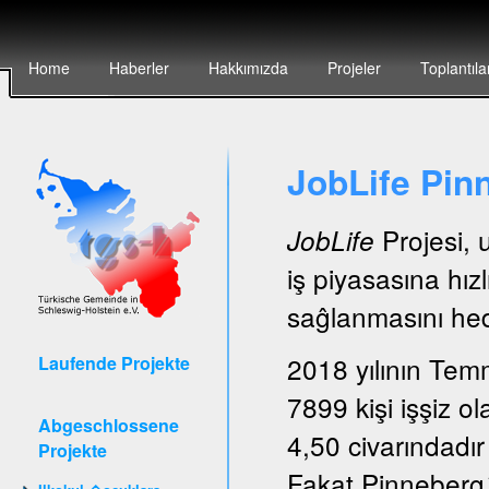
Home
Haberler
Hakkımızda
Projeler
Toplantıla
JobLife Pin
Projesi, 
JobLife
iş piyasasına hız
saĝlanmasını hede
2018 yılının Tem
Laufende Projekte
7899 kişi işşiz ol
Abgeschlossene
4,50 civarındadır
Projekte
Fakat Pinneberg´