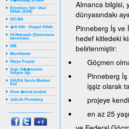
Almanca bilgisi, 
Elmshorn Veli- Okul
İttifakı (ESB)
dünyasındakı ayır
SELMA
Pinneberg İş ve 
�ift Etki - Doppel Effekt
IQ-Netzwerk (Diplomanın
hedef kitledeki ki
tanınması)
IBB
belirlenmiştir:
MomStarter
Göçmen olma
İtfaiye Projesi
Yaşlı G��menler
İletişim Ağı
Pinneberg İş
KAUSA Servis Merkezi
Kiel
işşiz olarak 
Anne �ocuk projesi
projeye kendi 
JobLife Pinneberg
en az 25 yaş
ve Federal Göçm