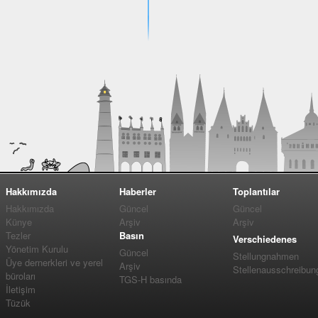
Hakkımızda
Haberler
Toplantılar
Hakkımızda
Güncel
Güncel
Künye
Arşiv
Arşiv
Tezler
Basın
Verschiedenes
Yönetim Kurulu
Güncel
Stellungnahmen
Üye dernerkleri ve yerel
Arşiv
Stellenausschreibun
büroları
TGS-H basında
İletişim
Tüzük