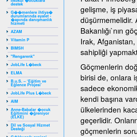
Ilkokul �ocuklara
destek
gelişme, iş piyas
G��menlere ihtiya�
durumlarında eyalet -
düşürmemelidir. A
�apında danışmanlık
hizmeti
Bakanlığı`nın gö
AZAM
Irak, Afganistan
Vitamin P
BIMSH
sahipliĝi yapmakt
"Rengarenk"
Göçmenlerin doğ
JobLife L�beck
ELMA
birisi de, onlara
B.u.S. – ‘Eğitim ve
Eğlence Projesi’
sadece ekonomik
JobLife Plus L�beck
kendi başına var
AIM
ülkelerinden kaca
Anne-Babalar �ocuk
Eğitimini �ğreniyor
(ELKE)
geçerlidir. Onları
Dil ve Sosyal Hizmet
göçmenlerin sorun
Desteği
G�kkuşağı projesi