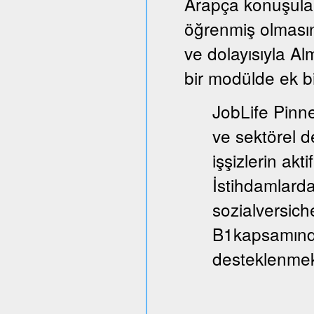
Arapça konuşula
öğrenmiş olmasın
ve dolayısıyla A
bir modülde ek bi
JobLife Pinne
ve sektörel d
işşizlerin akt
İstihdamlarda
sozialversich
B1kapsamında
desteklenmek