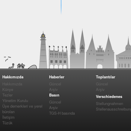
Hakkımızda
Haberler
Toplantılar
Hakkımızda
Güncel
Güncel
Künye
Arşiv
Arşiv
Tezler
Basın
Verschiedenes
Yönetim Kurulu
Güncel
Stellungnahmen
Üye dernerkleri ve yerel
Arşiv
Stellenausschreibun
büroları
TGS-H basında
İletişim
Tüzük