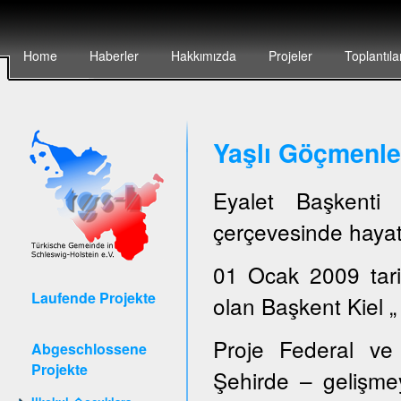
Home
Haberler
Hakkımızda
Projeler
Toplantıla
Yaşlı Göçmenler
Eyalet Başkent
çerçevesinde hayata
01 Ocak 2009 tari
Laufende Projekte
olan Başkent Kiel „ 
Proje Federal ve 
Abgeschlossene
Projekte
Şehirde – gelişmey