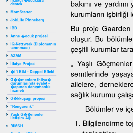
Ilkokul �ocuklara
bakımı ve yardımı 
destek
kurumların işbirliği 
MomStarter
JobLife Pinneberg
Bu proje Gaarden 
IBB
Anne �ocuk projesi
oluşur. Bu bölümlerd
IQ-Netzwerk (Diplomanın
çeşitli kurumlar tar
tanınması)
AZAM
„ Yaşlı Göçmenler
İtfaiye Projesi
semtlerinde yaşay
�ift Etki - Doppel Effekt
G��menlere ihtiya�
ailelere, dernekler
durumlarında eyalet -
�apında danışmanlık
hizmeti
sağlık kurumu çalışa
G�kkuşağı projesi
"Rengarenk"
Bölümler ve içeri
Yaşlı G��menler
İletişim Ağı
Bilgilendirme to
BIMSH