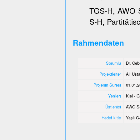
TGS-H, AWO SH
S-H, Partitätis
Rahmendaten
Sorumlu
Dr. Ce
Projektleiter
Ali Usta
Projenin Süresi
01.01.2
Yer(ler)
Kiel - 
Üstlenici
AWO S
Hedef kitle
Yaşlı 