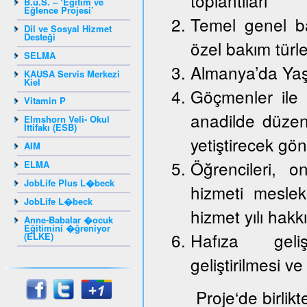
toplantıları
B.u.S. – ‘Eğitim ve
Eğlence Projesi’
Temel genel ba
Dil ve Sosyal Hizmet
Desteği
özel bakım türle
SELMA
Almanya’da Yaş
KAUSA Servis Merkezi
Kiel
Göçmenler ile 
Vitamin P
anadilde düzenl
Elmshorn Veli- Okul
İttifakı (ESB)
yetiştirecek gön
AIM
Öğrencileri, on
ELMA
JobLife Plus L�beck
hizmeti mesle
JobLife L�beck
hizmet yılı hakk
Anne-Babalar �ocuk
Eğitimini �ğreniyor
Hafıza gelişt
(ELKE)
geliştirilmesi ve
Proje‘de birlik