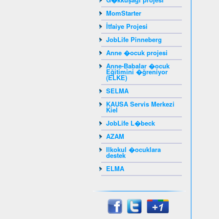
MomStarter
İtfaiye Projesi
JobLife Pinneberg
Anne �ocuk projesi
Anne-Babalar �ocuk
Eğitimini �ğreniyor
(ELKE)
SELMA
KAUSA Servis Merkezi
Kiel
JobLife L�beck
AZAM
Ilkokul �ocuklara
destek
ELMA