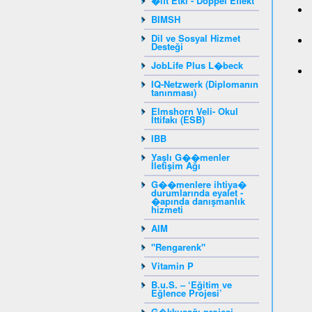
�ift Etki - Doppel Effekt
BIMSH
Dil ve Sosyal Hizmet
Desteği
JobLife Plus L�beck
IQ-Netzwerk (Diplomanın
tanınması)
Elmshorn Veli- Okul
İttifakı (ESB)
IBB
Yaşlı G��menler
İletişim Ağı
G��menlere ihtiya�
durumlarında eyalet -
�apında danışmanlık
hizmeti
AIM
"Rengarenk"
Vitamin P
B.u.S. – ‘Eğitim ve
Eğlence Projesi’
G�kkuşağı projesi