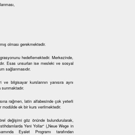
mlanması,
amış olması gerekmektedir.
ntegrasyonunu hedeflemektedir. Merkezinde,
adır. Esas unsurları ise mesleki ve sosyal
yum sağlanmasıdır.
i ve bilgisayar kurslarının yanısıra aynı
a sunmaktadır.
na rağmen, latin alfabesinde çok yeterli
 modülde ek bir kurs verilmektedir.
örel değişimi göz önünde bulundurularak,
 İstihdamlarda Yeni Yollar“ („Neue Wege in
psamında Eyalet Programı tarafından