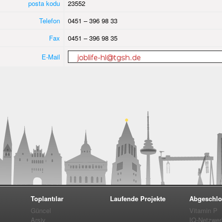
posta kodu
23552
Telefon
0451 – 396 98 33
Fax
0451 – 396 98 35
E-Mail
Toplantılar
Laufende Projekte
Abgeschlo
Güncel
Vitamin P
Arşiv
IQ-Netzwer