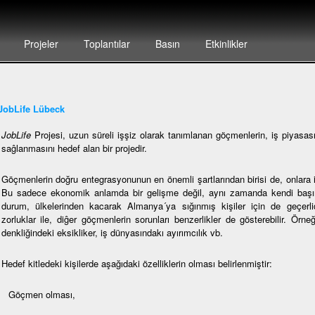
Projeler
Toplantılar
Basın
Etkinlikler
JobLife Lübeck
JobLife
Projesi, uzun süreli işşiz olarak tanımlanan göçmenlerin, iş piyasası
saĝlanmasını hedef alan bir projedir.
Göçmenlerin doğru entegrasyonunun en önemli şartlarından birisi de, onlara i
Bu sadece ekonomik anlamda bir gelişme değil, aynı zamanda kendi başına
durum, ülkelerinden kacarak Almanya´ya sığınmış kişiler için de geçerlidi
zorluklar ile, diĝer göçmenlerin sorunları benzerlikler de gösterebilir. Örne
denkliğindeki eksikliker, iş dünyasındakı ayırımcılık vb.
Hedef kitledeki kişilerde aşağıdaki özelliklerin olması belirlenmiştir:
Göçmen olması,