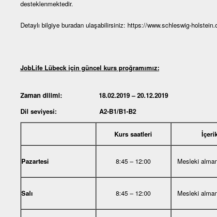
desteklenmektedir.
Detaylı bilgiye buradan ulaşabilirsiniz:
https://www.schleswig-holstein.
JobLife Lübeck için güncel kurs proğramımız:
Zaman dilimi: 18.02.2019 – 20.12.2019
Dil seviyesi: A2-B1/B1-B2
Kurs saatleri
İçeri
Pazartesi
8:45 – 12:00
Mesleki alma
Salı
8:45 – 12:00
Mesleki alma