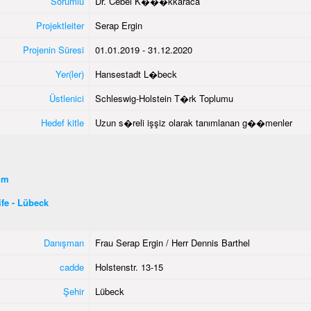
Sorumlu
Dr. Cebel K���kkaraca
Projektleiter
Serap Ergin
Projenin Süresi
01.01.2019 - 31.12.2020
Yer(ler)
Hansestadt L�beck
Üstlenici
Schleswig-Holstein T�rk Toplumu
Hedef kitle
Uzun s�reli işşiz olarak tanımlanan g��menler
şim
fe - Lübeck
Danışman
Frau Serap Ergin / Herr Dennis Barthel
cadde
Holstenstr. 13-15
Şehir
Lübeck