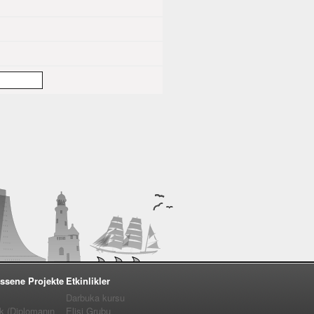
ssene Projekte
Etkinlikler
Darbuka kursu
k (Diplomanın
Elişi Grubu