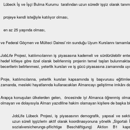
Lübeck İş ve İşçi Bulma Kurumu tarafından uzun süredir işşiz olarak tanı
projeye kendi isteğiyle katılıyor olması,
en az 25 yaşında olması,
ve Federal Göçmen ve Mülteci Dairesi`nin sunduğu Uyum Kurslarını tamaml
JobLife
Projesi, katılımcılarının iş piyasasına kademeli ve sürdürülebilir e
hedef kitleye göre özel olarak belirlenmiş projenin temel taşları bulunmakt
becerilerin belirlenmesi, yeterlik kursları ve iş gücü piyasasına zamanında u
Proje, katılımcılarına, yeterlik kursları kapsamında iş başvurusu eğitimler
zamanda, mesleki hayatlarında kullanacakları Almancayı geliştirme imkânı d
Arapça konuşulan ülkelerden gelen, öncesinde iyi Almanca öğrenmiş olması
olmayan ve dolayısıyla Alman yazıdiline hakim olamayan kişilere de başka bir
JobLife Lübeck Projesi, iş piyasasının demografik, yapısal ve sekt
uzun süreli işşizlerin aktif olarak koordinasyonuna yönelik „Sigortalı
sozialversicherungs-pflichtige Beschäftigung) Aktion B1 ka