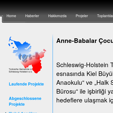
Home
Haberler
Hakkımızda
Projeler
Toplantıla
Anne-Babalar Çocu
Schleswig-Holstein T
esnasında Kiel Büyük
Anaokulu“ ve „Halk S
Laufende Projekte
Bürosu“ ile işbirliği
Abgeschlossene
hedeflere ulaşmak iç
Projekte