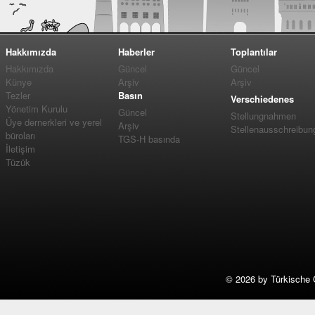
Hakkımızda
Haberler
Toplantılar
Hakkımızda
Güncel
Güncel
Künye
Arşiv
Arşiv
Tezler
Basın
Verschiedenes
Yönetim Kurulu
Güncel
Stellungnahmen
Üye dernerkleri ve yerel
Arşiv
Stellenausschreibun
büroları
TGS-H basında
İletişim
Tüzük
©
2026 by Türkische 