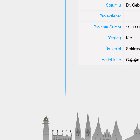
Sorumlu
Dr. Ce
Projektleiter
Projenin Süresi
15.03.2
Yer(ler)
Kiel
Üstlenici
Schlesw
Hedef kitle
G��men 