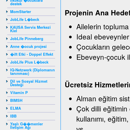
Ilkokul �ocuklara
destek
Projenin Ana Hedef
MomStarter
JobLife L�beck
Ailelerin topluma
KAUSA Servis Merkezi
Kiel
Ideal ebeveynler
JobLife Pinneberg
Çocukların gelec
Anne �ocuk projesi
�ift Etki - Doppel Effekt
Ebeveyn-çocuk il
JobLife Plus L�beck
IQ-Netzwerk (Diplomanın
tanınması)
Dil ve Sosyal Hizmet
Ü
crets
iz
Hizmetleri
Desteği
Vitamin P
Alman eğitim sist
BIMSH
Çok dilli eğitimin
ELMA
IBB
kullanımı, eğitim,
Yaşlı G��menler
vs.
İletişim Ağı