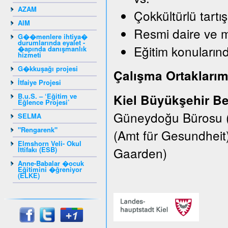
AZAM
Çokkültürlü tartı
AIM
Resmi daire ve 
G��menlere ihtiya�
durumlarında eyalet -
Eğitim konularınd
�apında danışmanlık
hizmeti
G�kkuşağı projesi
Çalışma Ortaklarım
İtfaiye Projesi
B.u.S. – ‘Eğitim ve
Kiel Büyükşehir Be
Eğlence Projesi’
Güneydoğu Bürosu (E
SELMA
"Rengarenk"
(Amt für Gesundheit
Elmshorn Veli- Okul
Gaarden)
İttifakı (ESB)
Anne-Babalar �ocuk
Eğitimini �ğreniyor
(ELKE)