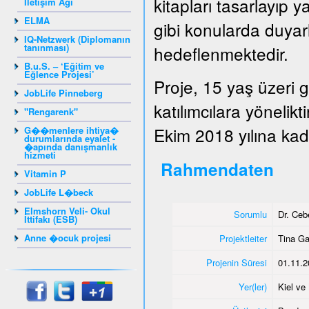
kitapları tasarlayıp y
İletişim Ağı
ELMA
gibi konularda duyarlı
IQ-Netzwerk (Diplomanın
tanınması)
hedeflenmektedir.
B.u.S. – ‘Eğitim ve
Eğlence Projesi’
Proje, 15 yaş üzeri 
JobLife Pinneberg
katılımcılara yönelik
"Rengarenk"
Ekim 2018 yılına kada
G��menlere ihtiya�
durumlarında eyalet -
�apında danışmanlık
hizmeti
Rahmendaten
Vitamin P
JobLife L�beck
Elmshorn Veli- Okul
Sorumlu
Dr. Ce
İttifakı (ESB)
Anne �ocuk projesi
Projektleiter
Tina G
Projenin Süresi
01.11.2
Yer(ler)
Kiel v