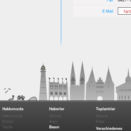
E-Mail
Hakkımızda
Haberler
Toplantılar
Hakkımızda
Güncel
Güncel
Künye
Arşiv
Arşiv
Tezler
Basın
Verschiedenes