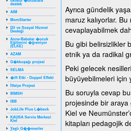
Ilkokul �ocuklara
destek
Ayrıca gündelik yaşam
AIM
maruz kalıyorlar. Bu
MomStarter
Dil ve Sosyal Hizmet
cevaplayabilmek dah
Desteği
Anne-Babalar �ocuk
Bu gibi belirsizlikler
Eğitimini �ğreniyor
(ELKE)
etnik ya da radikal g
AZAM
G�kkuşağı projesi
Peki gelecek nesille
SELMA
büyüyebilmeleri için 
�ift Etki - Doppel Effekt
İtfaiye Projesi
Bu soruyla cevap bu
BIMSH
projesinde bir araya ge
IBB
JobLife Plus L�beck
Kiel ve Neumünster’d
KAUSA Servis Merkezi
Kiel
kitapları pedagojik de
Yaşlı G��menler