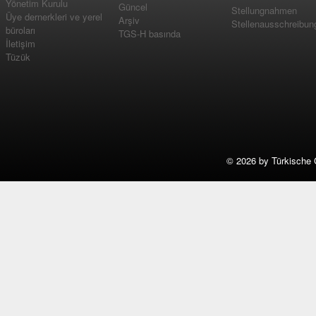
Yönetim Kurulu
Güncel
Stellungnahmen
Üye dernerkleri ve yerel
Arşiv
Stellenausschreibun
büroları
TGS-H basında
İletişim
Tüzük
©
2026 by Türkische 