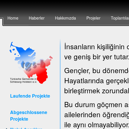
Home
Haberler
Hakkımızda
Projeler
Toplantıla
İnsanların kişiliğin
ve geniş bir yer tutar
Gençler, bu dönemde ç
Hayatlarında gerçekle
birleştirmek zorundal
Laufende Projekte
Bu durum göçmen asıl
Abgeschlossene
ailelerinden öğrendiğ
Projekte
ile aynı olmayabiliyor