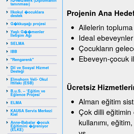
IQ-Netzwerk (Diplomanın
tanınması)
Projenin Ana Hedef
Ilkokul �ocuklara
destek
G�kkuşağı projesi
Ailelerin topluma
Yaşlı G��menler
İletişim Ağı
Ideal ebeveynler
SELMA
Çocukların gelec
IBB
Ebeveyn-çocuk il
"Rengarenk"
Dil ve Sosyal Hizmet
Desteği
Elmshorn Veli- Okul
İttifakı (ESB)
Ü
crets
iz
Hizmetleri
B.u.S. – ‘Eğitim ve
Eğlence Projesi’
Alman eğitim sist
ELMA
Çok dilli eğitimin
KAUSA Servis Merkezi
Kiel
kullanımı, eğitim,
Anne-Babalar �ocuk
Eğitimini �ğreniyor
(ELKE)
vs.