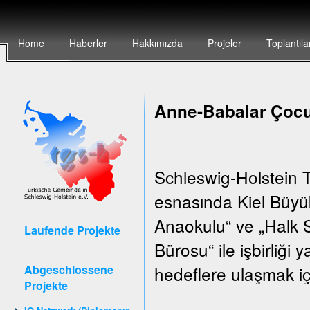
Home
Haberler
Hakkımızda
Projeler
Toplantıla
Anne-Babalar Çocu
Schleswig-Holstein T
esnasında Kiel Büyük
Anaokulu“ ve „Halk S
Laufende Projekte
Bürosu“ ile işbirliği
Abgeschlossene
hedeflere ulaşmak iç
Projekte