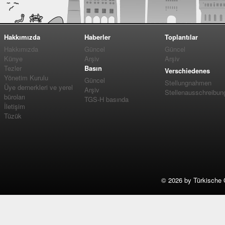
Hakkımızda
Haberler
Toplantılar
Hakkımızda
Güncel
Güncel
Künye
Arşiv
Arşiv
Tezler
Basın
Verschiedenes
Yönetim Kurulu
Güncel
Stellungnahmen
Üye dernerkleri ve yerel
Arşiv
Stellenausschreibun
büroları
TGS-H basında
İletişim
Tüzük
©
2026 by Türkische 