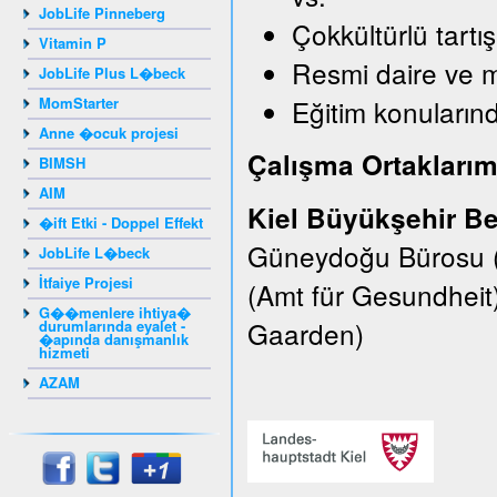
JobLife Pinneberg
Çokkültürlü tartı
Vitamin P
Resmi daire ve 
JobLife Plus L�beck
MomStarter
Eğitim konularınd
Anne �ocuk projesi
Çalışma Ortaklarım
BIMSH
AIM
Kiel Büyükşehir Be
�ift Etki - Doppel Effekt
Güneydoğu Bürosu (E
JobLife L�beck
İtfaiye Projesi
(Amt für Gesundheit
G��menlere ihtiya�
Gaarden)
durumlarında eyalet -
�apında danışmanlık
hizmeti
AZAM