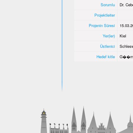
Sorumlu
Dr. Ce
Projektleiter
Projenin Süresi
15.03.2
Yer(ler)
Kiel
Üstlenici
Schlesw
Hedef kitle
G��men 