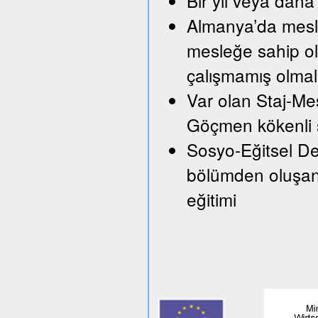
Bir yıl veya daha 
Almanya’da mesle
mesleğe sahip ol
çalışmamış olmal
Var olan Staj-Mes
Göçmen kökenli ş
Sosyo-Eğitsel Des
bölümden oluşan 
eğitimi