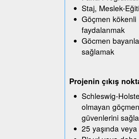
Staj, Meslek-Eği
Göçmen kökenli Iş
faydalanmak
Göcmen bayanlara
sağlamak
Projenin çıkış nokt
Schleswig-Holstei
olmayan göçmenle
güvenlerini sağla
25 yaşında veya