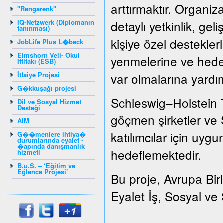
arttırmaktır. Organizat
"Rengarenk"
IQ-Netzwerk (Diplomanın
detaylı yetkinlik, gel
tanınması)
kişiye özel destekler
JobLife Plus L�beck
Elmshorn Veli- Okul
yenmelerine ve hedef
İttifakı (ESB)
İtfaiye Projesi
var olmalarına yardı
G�kkuşağı projesi
Schleswig–Holstein 
Dil ve Sosyal Hizmet
Desteği
göçmen şirketler ve S
AIM
katılımcılar için uygu
G��menlere ihtiya�
durumlarında eyalet -
�apında danışmanlık
hedeflemektedir.
hizmeti
B.u.S. – ‘Eğitim ve
Eğlence Projesi’
Bu proje, Avrupa Bir
Eyalet İş, Sosyal ve