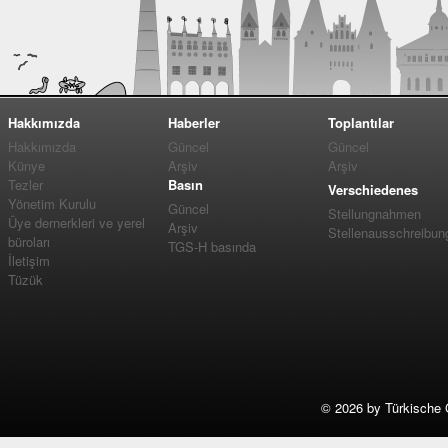
Hakkımızda
Haberler
Toplantılar
Hakkımızda
Güncel
Güncel
Künye
Arşiv
Arşiv
Tezler
Basın
Verschiedenes
Yönetim Kurulu
Güncel
Stellungnahmen
Üye dernerkleri ve yerel
Arşiv
Stellenausschreibun
büroları
TGS-H basında
İletişim
Tüzük
©
2026 by Türkische 