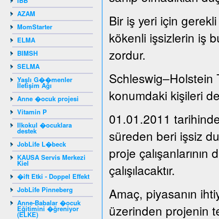
IBB
AZAM
Bir iş yeri için gere
MomStarter
kökenli işsizlerin iş 
ELMA
zordur.
BIMSH
SELMA
Schleswig–Holstein 
Yaşlı G��menler
İletişim Ağı
konumdaki kişileri de
Anne �ocuk projesi
Vitamin P
01.01.2011 tarihinde
Ilkokul �ocuklara
destek
süreden beri işsiz 
JobLife L�beck
proje çalışanlarının 
KAUSA Servis Merkezi
Kiel
çalışılacaktır.
�ift Etki - Doppel Effekt
JobLife Pinneberg
Amaç, piyasanın ihti
Anne-Babalar �ocuk
üzerinden projenin t
Eğitimini �ğreniyor
(ELKE)