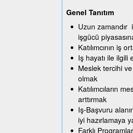
Genel Tanıtım
Uzun zamandır iş
işgücü piyasası
Katılımcının iş o
Iş hayatı ile ilg
Meslek tercihi ve
olmak
Katılımcıların me
arttırmak
Iş-Başvuru alanı
iyi hazırlamaya 
Farklı Programla