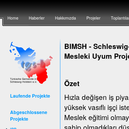
Home
Haberler
Hakkımızda
Projeler
Toplantıla
BIMSH
-
Schleswig-
Mesleki Uyum Proj
Özet
Hızla değişen iş piya
Laufende Projekte
yüksek vasıflı işçi is
Abgeschlossene
Meslek eğitimi olmay
Projekte
sahip olmadıkları düş