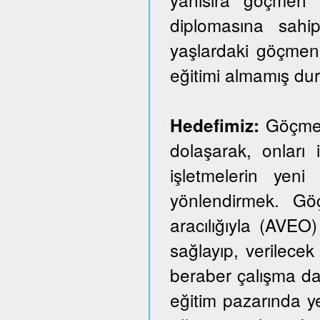
diplomasına sahi
yaşlardaki göçmen
eğitimi almamış du
Göçmen 
Hedefimiz:
dolaşarak, onları i
işletmelerin yeni
yönlendirmek. Göçm
aracılığıyla (AVEO)
sağlayıp, verilecek 
beraber çalışma dai
eğitim pazarında y