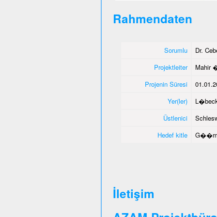
Rahmendaten
Sorumlu
Dr. Ce
Projektleiter
Mahir 
Projenin Süresi
01.01.2
Yer(ler)
L�beck
Üstlenici
Schlesw
Hedef kitle
G��men
İletişim