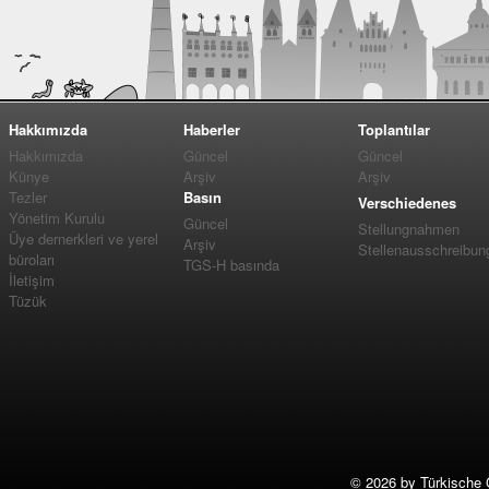
Hakkımızda
Haberler
Toplantılar
Hakkımızda
Güncel
Güncel
Künye
Arşiv
Arşiv
Tezler
Basın
Verschiedenes
Yönetim Kurulu
Güncel
Stellungnahmen
Üye dernerkleri ve yerel
Arşiv
Stellenausschreibun
büroları
TGS-H basında
İletişim
Tüzük
©
2026 by Türkische 