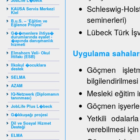
JobLife L�beck
Schleswig-Hol
KAUSA Servis Merkezi
Kiel
seminerleri)
B.u.S. – ‘Eğitim ve
Eğlence Projesi’
Lübeck Türk İşve
G��menlere ihtiya�
durumlarında eyalet -
�apında danışmanlık
hizmeti
Uygulama sahalar
Elmshorn Veli- Okul
İttifakı (ESB)
Ilkokul �ocuklara
Göçmen işletme
destek
SELMA
bilgilendirilmes
AZAM
Mesleki eğitim 
IQ-Netzwerk (Diplomanın
tanınması)
Göçmen işyerleri
JobLife Plus L�beck
G�kkuşağı projesi
Yetkili odalarla
Dil ve Sosyal Hizmet
verebilmesi için
Desteği
ELMA