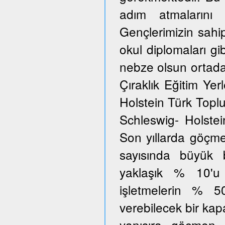
adım atmalarını 
Gençlerimizin sahi
okul diplomaları gib
nebze olsun ortada
Çıraklık Eğitim Yer
Holstein Türk Toplu
Schleswig- Holstei
Son yıllarda göçmen
sayısında büyük 
yaklaşık % 10'u
işletmelerin % 5
verebilecek bir kap
yanısıra göçmen 