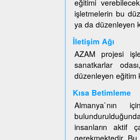
eğitimi verebilece
işletmelerin bu düz
ya da düzenleyen ku
İletişim Ağı
AZAM projesi işl
sanatkarlar odası
düzenleyen eğitim ku
Kısa Betimleme
Almanya`nın iç
bulundurulduğun
insanların aktif ç
gerekmektedir. Bu 