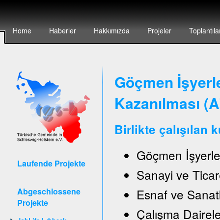
Home
Haberler
Hakkımızda
Projeler
Toplantıla
Göçmen İşyerler
Kazanılması (
Birlikte çalışılan 
Göçmen İşyerle
Laufende Projekte
Sanayi ve Ticar
Abgeschlossene
Esnaf ve Sanat
Projekte
Çalışma Daireler