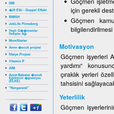
Göçmen işletmele
IBB
için gerekli de
�ift Etki - Doppel Effekt
BIMSH
Göçmen kamuo
JobLife Pinneberg
bilgilendirilmesi
Yaşlı G��menler
İletişim Ağı
MomStarter
Motivasyon
Anne �ocuk projesi
İtfaiye Projesi
Göçmen işyerleri AZ
Vitamin P
yardımı“ konusund
AIM
çıraklık yerleri öze
Anne-Babalar �ocuk
Eğitimini �ğreniyor
(ELKE)
tahsisini sağlayacak
"Rengarenk"
Yeterlilik
Göçmen işyerlerinin 