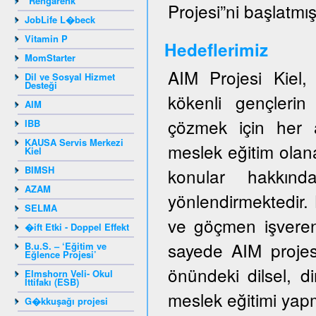
"Rengarenk"
Projesi”ni başlatmışt
JobLife L�beck
Vitamin P
Hedeflerimiz
MomStarter
AIM Projesi Kiel
Dil ve Sosyal Hizmet
Desteği
kökenli gençlerin 
AIM
çözmek için her a
IBB
KAUSA Servis Merkezi
meslek eğitim olan
Kiel
BIMSH
konular hakkında
AZAM
yönlendirmektedir.
SELMA
ve göçmen işveren
�ift Etki - Doppel Effekt
sayede AIM projes
B.u.S. – ‘Eğitim ve
Eğlence Projesi’
önündeki dilsel, di
Elmshorn Veli- Okul
İttifakı (ESB)
meslek eğitimi yapm
G�kkuşağı projesi