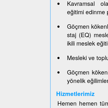
Kavramsal ola
eğitimi edinme p
Göçmen kökenli 
staj (EQ) mesle
ikili meslek eği
Mesleki ve top
Göçmen kökenli
yönelik eğilimler
Hizmetlerimiz
Hemen hemen tüm 