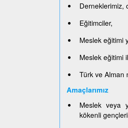
Derneklerimiz, c
Eğitimciler,
Meslek eğitimi y
Meslek eğitimi il
Türk ve Alman 
Ama
ç
lar
ım
ı
z
Meslek veya y
kökenli gençleri