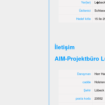
Yer(ler)
L�beck,
Üstlenici
Schlesw
Hedef kitle
15 ile 
İletişim
AIM-Projektbüro 
Danışman
Herr Ha
cadde
Holstens
Şehir
Lübeck
posta kodu
23552