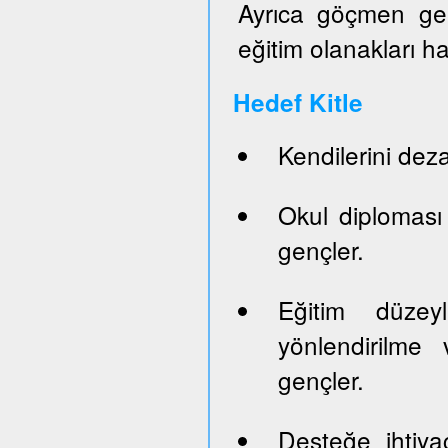
Ayrıca göçmen genç
eğitim olanakları h
Hedef Kitle
Kendilerini dez
Okul diploması
gençler.
Eğitim düze
yönlendirilme 
gençler.
Desteğe ihtiya