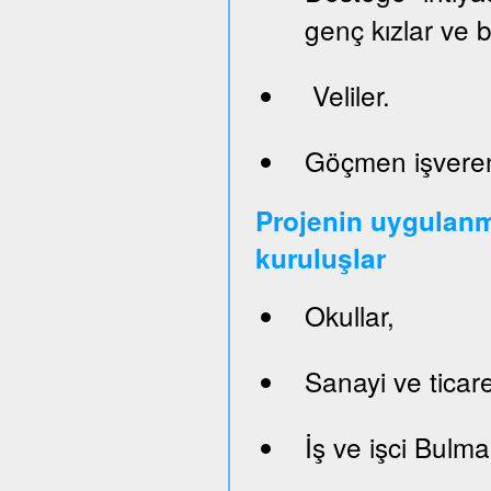
genç kızlar ve 
Veliler.
Göçmen işveren
Projenin uygulanm
kuruluşlar
Okullar,
Sanayi ve ticare
İş ve işci Bulm