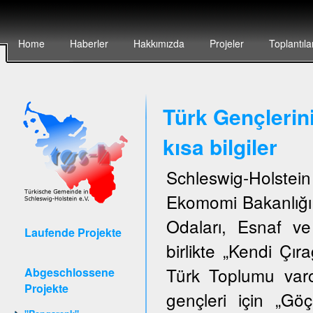
Home
Haberler
Hakkımızda
Projeler
Toplantıla
Türk Gençlerin
kısa bilgiler
Schleswig-Holstei
Ekomomi Bakanlığı,
Odaları, Esnaf ve
Laufende Projekte
birlikte „Kendi Çıra
Türk Toplumu var
Abgeschlossene
Projekte
gençleri için „G