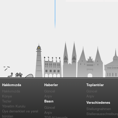
Hakkımızda
Haberler
Toplantılar
Hakkımızda
Güncel
Güncel
Künye
Arşiv
Arşiv
Tezler
Basın
Verschiedenes
Yönetim Kurulu
Güncel
Stellungnahmen
Üye dernerkleri ve yerel
Arşiv
Stellenausschreibun
büroları
TGS-H basında