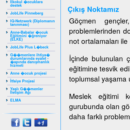
Ilkokul �ocuklara
destek
Ç
ıkış Noktamız
JobLife Pinneberg
Göçmen gençler, 
IQ-Netzwerk (Diplomanın
tanınması)
problemlerinden do
Anne-Babalar �ocuk
Eğitimini �ğreniyor
not ortalamaları il
(ELKE)
JobLife Plus L�beck
G��menlere ihtiya�
İçinde bulunulan ç
durumlarında eyalet -
�apında danışmanlık
hizmeti
eğitimine tesvik ed
Anne �ocuk projesi
toplumsal yaşama u
İtfaiye Projesi
Yaşlı G��menler
İletişim Ağı
Meslek eğitimi 
ELMA
gurubunda olan gö
daha farklı probleml