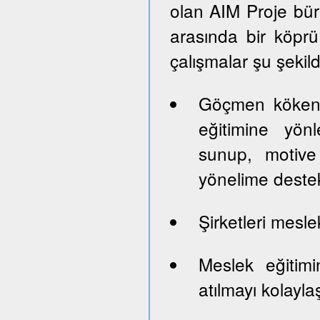
olan AIM Proje büro
arasında bir köprü 
çalışmalar şu şekil
Göçmen kökenl
eğitimine yön
sunup, motive 
yönelime deste
Şirketleri mesle
Meslek eğitim
atılmayı kolayla