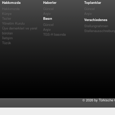
Hakkımızda
Haberler
Toplantılar
Hakkımızda
Güncel
Güncel
Künye
Arşiv
Arşiv
Tezler
Basın
Verschiedenes
Yönetim Kurulu
Güncel
Stellungnahmen
Üye dernerkleri ve yerel
Arşiv
Stellenausschreibun
büroları
TGS-H basında
İletişim
Tüzük
©
2026 by Türkische 