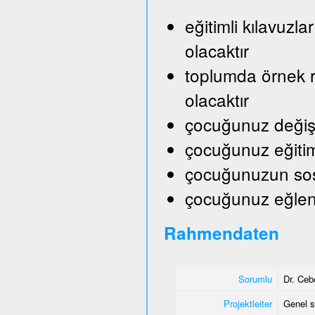
eğitimli kılavuzl
olacaktır
toplumda örnek ro
olacaktır
çocuğunuz değişik
çocuğunuz eğitim
çocuğunuzun sosy
çocuğunuz eğlene
Rahmendaten
Sorumlu
Dr. Ceb
Projektleiter
Genel s