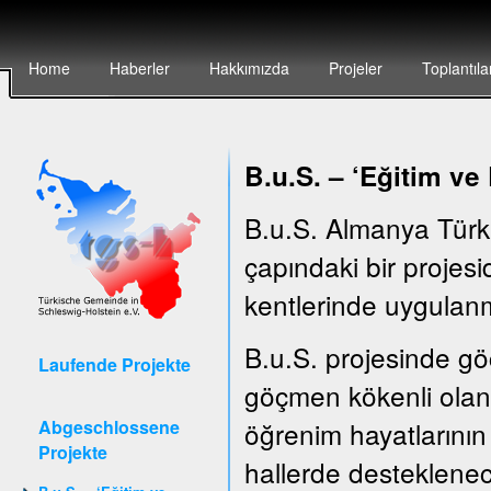
Home
Haberler
Hakkımızda
Projeler
Toplantıla
B.u.S. – ‘E
ğitim ve
B.u.S. Almanya Türk
çapındaki bir projesid
kentlerinde uygulanm
B.u.S. projesinde göç
Laufende Projekte
göçmen kökenli olan 
Abgeschlossene
öğrenim hayatlarının 
Projekte
hallerde desteklenec