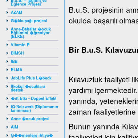
B.u.S. – ‘Eğitim ve
Eğlence Projesi’
B.u.S. projesinin ama
AZAM
okulda başarılı olmas
G�kkuşağı projesi
Anne-Babalar �ocuk
Eğitimini �ğreniyor
(ELKE)
Vitamin P
Bir B.u.S. Kılavuzu
BIMSH
IBB
ELMA
Kılavuzluk faaliyeti 
JobLife Plus L�beck
Ilkokul �ocuklara
yardımı içermektedir
destek
�ift Etki - Doppel Effekt
yanında, yeteneklerin
IQ-Netzwerk (Diplomanın
zaman faaliyetlerine 
tanınması)
Anne �ocuk projesi
Bunun yanında Kılavu
AIM
faaliyetleri için kalifiy
G��menlere ihtiya�