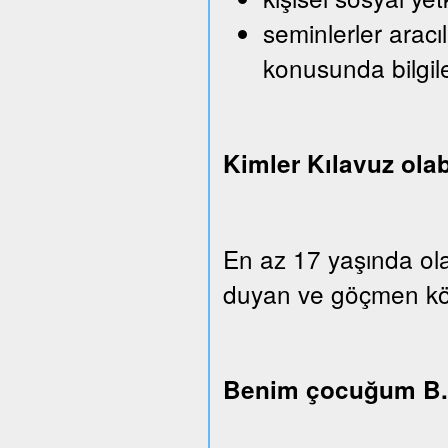
seminlerler aracı
konusunda bilgi
Kimler Kılavuz olab
En az 17 yaşında ola
duyan ve göçmen köken
Benim çocuğum B.u.