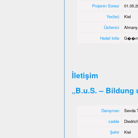
Projenin Süresi
01.05.2
Yer(ler)
Kiel
Üstlenici
Almany
Hedef kitle
G��men
İletişim
„B.u.S. – Bildung
Danışman
Sevda T
cadde
Diedrich
Şehir
Kiel