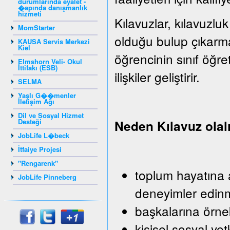
durumlarında eyalet -
�apında danışmanlık
hizmeti
Kılavuzlar, kılavuzluk
MomStarter
olduğu bulup çıkarm
KAUSA Servis Merkezi
Kiel
öğrencinin sınıf öğr
Elmshorn Veli- Okul
İttifakı (ESB)
ilişkiler geliştirir.
SELMA
Yaşlı G��menler
İletişim Ağı
Dil ve Sosyal Hizmet
Desteği
Neden Kılavuz ola
JobLife L�beck
İtfaiye Projesi
"Rengarenk"
toplum hayatına a
JobLife Pinneberg
deneyimler edin
başkalarına örn
kişisel sosyal yet