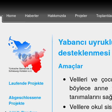
Home
Haberler
Hakkımızda
Projeler
Toplantıla
Yabancı uyruklu
desteklenmesi 
Amaçlar
Velileri ve ço
Laufende Projekte
böylece anne v
tanımalarını sa
Abgeschlossene
Projekte
Velilere okul sis