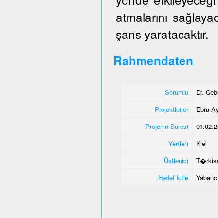
atmalarını sağlaya
şans yaratacaktır.
Rahmendaten
Sorumlu
Dr. Ce
Projektleiter
Ebru Ay
Projenin Süresi
01.02.2
Yer(ler)
Kiel
Üstlenici
T�rkisc
Hedef kitle
Yabancı 