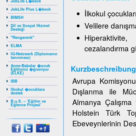
JobLife L�beck
JobLife Plus L�beck
İlkokul çocukla
BIMSH
Velilere danışm
Dil ve Sosyal Hizmet
Desteği
Hiperaktivite
"Rengarenk"
ELMA
cezalandırma g
IQ-Netzwerk (Diplomanın
tanınması)
Anne-Babalar �ocuk
Kurzbeschreibung
Eğitimini �ğreniyor
(ELKE)
Avrupa Komisyonun
IBB
Dışlanma ile Müc
Ilkokul �ocuklara
destek
Almanya Çalışma v
B.u.S. – ‘Eğitim ve
Eğlence Projesi’
Holstein Türk T
Ebeveynlerinin Dest