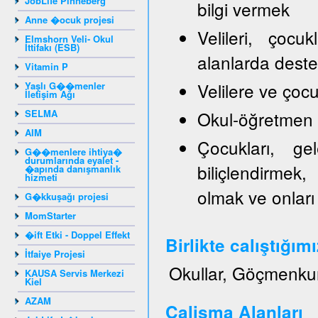
JobLife Pinneberg
bilgi vermek
Anne �ocuk projesi
Velileri, çocu
Elmshorn Veli- Okul
İttifakı (ESB)
alanlarda dest
Vitamin P
Velilere ve ço
Yaşlı G��menler
İletişim Ağı
SELMA
Okul-öğretmen ve
AIM
Çocukları, gel
G��menlere ihtiya�
durumlarında eyalet -
biliçlendirmek,
�apında danışmanlık
hizmeti
olmak ve onları
G�kkuşağı projesi
MomStarter
�ift Etki - Doppel Effekt
Birlikte calıştığım
İtfaiye Projesi
Okullar, Göçmenku
KAUSA Servis Merkezi
Kiel
AZAM
Calisma Alanları