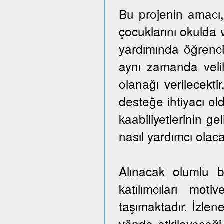
Bu projenin amacı,
çocuklarını okulda 
yardımında öğrencil
aynı zamanda veli
olanağı verilecekti
desteğe ihtiyacı ol
kaabiliyetlerinin ge
nasıl yardımcı olaca
Alınacak olumlu b
katılımcıları mo
taşımaktadır. İzlen
yönde etkileyeceği