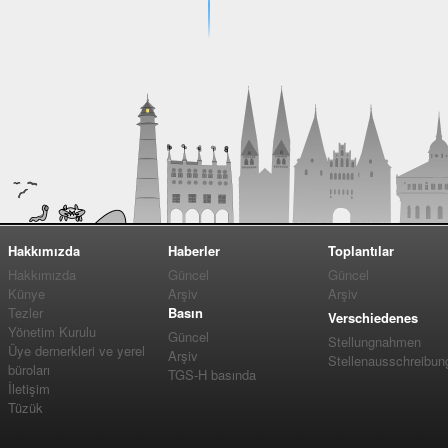
Hakkımızda
Haberler
Toplantılar
Hakkımızda
Güncel
Güncel
Künye
Arşiv
Arşiv
Tezler
Basın
Verschiedenes
Yönetim Kurulu
Güncel
Stellungnahmen
Üye dernerkleri ve yerel
Arşiv
Stellenausschreibun
büroları
TGS-H basında
İletişim
Tüzük