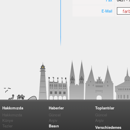
E-Mail
Hakkımızda
Haberler
Toplantılar
Hakkımızda
Güncel
Güncel
Künye
Arşiv
Arşiv
Tezler
Basın
Verschiedenes