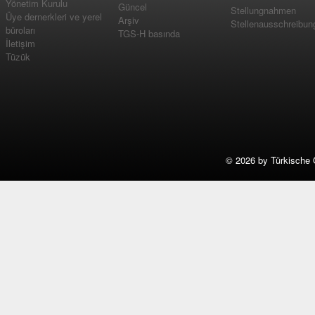
Yönetim Kurulu
Güncel
Stellungnahmen
Üye dernerkleri ve yerel
Arşiv
Stellenausschreibun
büroları
TGS-H basında
İletişim
Tüzük
©
2026 by Türkische 