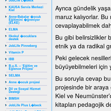
JobLife L�beck
Ayrıca gündelik yaşam
KAUSA Servis Merkezi
Kiel
maruz kalıyorlar. Bu
Anne-Babalar �ocuk
Eğitimini �ğreniyor
(ELKE)
cevaplayabilmek dah
ELMA
Bu gibi belirsizlikler
Ilkokul �ocuklara
destek
etnik ya da radikal g
JobLife Pinneberg
Vitamin P
Peki gelecek nesille
IBB
büyüyebilmeleri için 
B.u.S. – ‘Eğitim ve
Eğlence Projesi’
SELMA
Bu soruyla cevap bu
Anne �ocuk projesi
projesinde bir araya ge
Dil ve Sosyal Hizmet
Desteği
Kiel ve Neumünster’d
BIMSH
kitapları pedagojik de
JobLife Plus L�beck