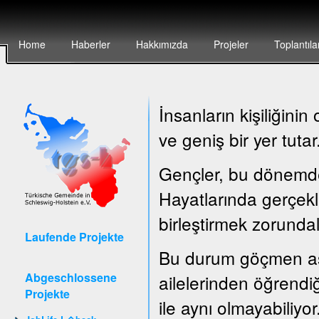
Home
Haberler
Hakkımızda
Projeler
Toplantıla
İnsanların kişiliğin
ve geniş bir yer tutar
Gençler, bu dönemde ç
Hayatlarında gerçekle
birleştirmek zorundal
Laufende Projekte
Bu durum göçmen asıl
Abgeschlossene
ailelerinden öğrendiğ
Projekte
ile aynı olmayabiliyor