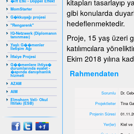
kitapları tasarlayıp y
�ift Etki - Doppel Effekt
MomStarter
gibi konularda duyarlı
G�kkuşağı projesi
hedeflenmektedir.
"Rengarenk"
IQ-Netzwerk (Diplomanın
Proje, 15 yaş üzeri 
tanınması)
Yaşlı G��menler
katılımcılara yönelik
İletişim Ağı
Ekim 2018 yılına kada
İtfaiye Projesi
G��menlere ihtiya�
durumlarında eyalet -
Rahmendaten
�apında danışmanlık
hizmeti
AZAM
AIM
Sorumlu
Dr. Ce
Elmshorn Veli- Okul
İttifakı (ESB)
Projektleiter
Tina G
Projenin Süresi
01.11.2
Yer(ler)
Kiel v