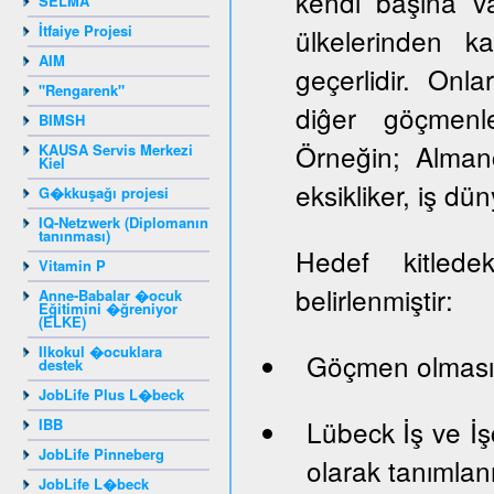
kendi başına va
SELMA
İtfaiye Projesi
ülkelerinden k
AIM
geçerlidir. Onlar
"Rengarenk"
diĝer göçmenle
BIMSH
Örneğin; Almanc
KAUSA Servis Merkezi
Kiel
eksikliker, iş dün
G�kkuşağı projesi
IQ-Netzwerk (Diplomanın
tanınması)
Hedef kitledek
Vitamin P
belirlenmiştir:
Anne-Babalar �ocuk
Eğitimini �ğreniyor
(ELKE)
Ilkokul �ocuklara
Göçmen olması
destek
JobLife Plus L�beck
Lübeck İş ve İş
IBB
JobLife Pinneberg
olarak tanımlan
JobLife L�beck