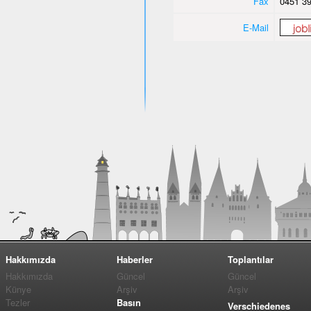
Fax
0451 39
E-Mail
Hakkımızda
Haberler
Toplantılar
Hakkımızda
Güncel
Güncel
Künye
Arşiv
Arşiv
Tezler
Basın
Verschiedenes