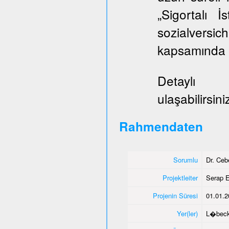
„Sigortalı 
sozialversi
kapsamında E
Deta
ulaşabilirsini
Rahmendaten
Sorumlu
Dr. Ce
Projektleiter
Serap E
Projenin Süresi
01.01.2
Yer(ler)
L�bec