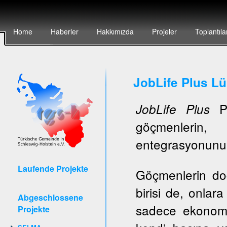
Home
Haberler
Hakkımızda
Projeler
Toplantıla
JobLife Plus L
Pr
JobLife Plus
göçmenlerin, 
entegrasyonunun 
Laufende Projekte
Göçmenlerin do
birisi de, onlar
Abgeschlossene
sadece ekonomi
Projekte