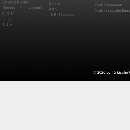
Yönetim Kurulu
Güncel
Stellungnahmen
Üye dernerkleri ve yerel
Arşiv
Stellenausschreibun
büroları
TGS-H basında
İletişim
Tüzük
©
2026 by Türkische 