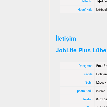
Üstlenici
T�rkisc
Hedef kitle
L�beck 
İletişim
JobLife Plus Lüb
Danışman
Frau Se
cadde
Holsten
Şehir
Lübeck
posta kodu
23552
Telefon
0451 39