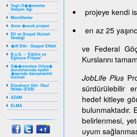
Yaşlı G��menler
İletişim Ağı
projeye kendi is
MomStarter
Anne �ocuk projesi
en az 25 yaşınd
Dil ve Sosyal Hizmet
Desteği
�ift Etki - Doppel Effekt
ve Federal Gö
B.u.S. – ‘Eğitim ve
Kurslarını tama
Eğlence Projesi’
G��menlere ihtiya�
durumlarında eyalet -
�apında danışmanlık
Pro
JobLife Plus
hizmeti
Elmshorn Veli- Okul
sürdürülebilir 
İttifakı (ESB)
hedef kitleye gör
AZAM
ELMA
bulunmaktadır. E
belirlenmesi, ye
uyum sağlanması