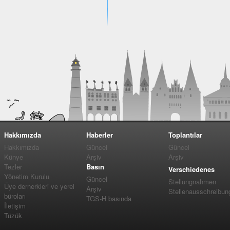
Hakkımızda
Haberler
Toplantılar
Hakkımızda
Güncel
Güncel
Künye
Arşiv
Arşiv
Tezler
Basın
Verschiedenes
Yönetim Kurulu
Güncel
Stellungnahmen
Üye dernerkleri ve yerel
Arşiv
Stellenausschreibun
büroları
TGS-H basında
İletişim
Tüzük