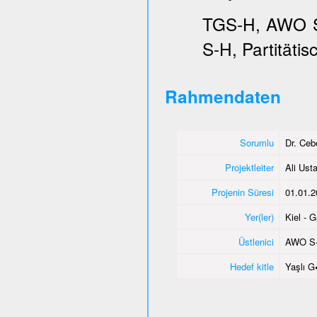
TGS-H, AWO SH
S-H, Partitätis
Rahmendaten
Sorumlu
Dr. Ce
Projektleiter
Ali Usta
Projenin Süresi
01.01.2
Yer(ler)
Kiel - 
Üstlenici
AWO S
Hedef kitle
Yaşlı 