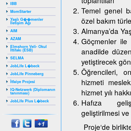
toplantıları
IBB
Temel genel ba
MomStarter
özel bakım türle
Yaşlı G��menler
İletişim Ağı
Almanya’da Yaş
AIM
AZAM
Göçmenler ile 
Elmshorn Veli- Okul
anadilde düzenl
İttifakı (ESB)
SELMA
yetiştirecek gön
JobLife L�beck
Öğrencileri, on
JobLife Pinneberg
hizmeti mesle
İtfaiye Projesi
IQ-Netzwerk (Diplomanın
hizmet yılı hakk
tanınması)
Hafıza gelişt
JobLife Plus L�beck
geliştirilmesi ve
Proje‘de birlik