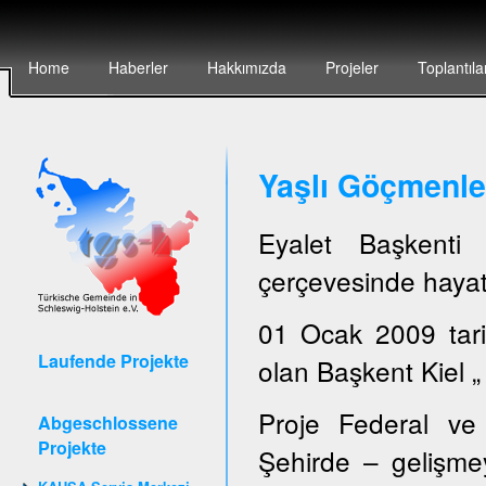
Home
Haberler
Hakkımızda
Projeler
Toplantıla
Yaşlı Göçmenler
Eyalet Başkent
çerçevesinde hayata
01 Ocak 2009 tari
Laufende Projekte
olan Başkent Kiel „ 
Proje Federal ve 
Abgeschlossene
Projekte
Şehirde – gelişmey