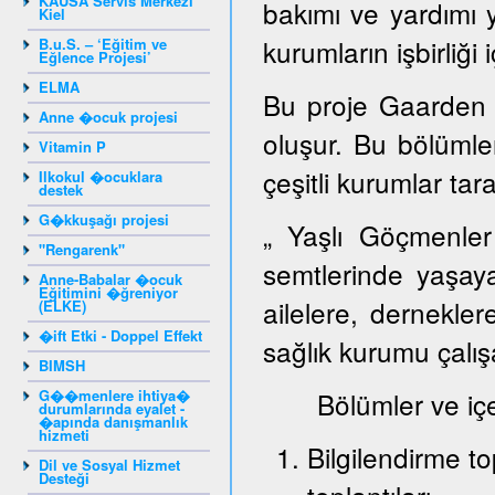
KAUSA Servis Merkezi
bakımı ve yardımı 
Kiel
kurumların işbirliği 
B.u.S. – ‘Eğitim ve
Eğlence Projesi’
ELMA
Bu proje Gaarden 
Anne �ocuk projesi
oluşur. Bu bölümlerd
Vitamin P
çeşitli kurumlar tar
Ilkokul �ocuklara
destek
G�kkuşağı projesi
„ Yaşlı Göçmenler
"Rengarenk"
semtlerinde yaşay
Anne-Babalar �ocuk
Eğitimini �ğreniyor
ailelere, dernekler
(ELKE)
�ift Etki - Doppel Effekt
sağlık kurumu çalışa
BIMSH
G��menlere ihtiya�
Bölümler ve içeri
durumlarında eyalet -
�apında danışmanlık
hizmeti
Bilgilendirme to
Dil ve Sosyal Hizmet
Desteği