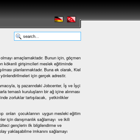
 olmayı amaçlamaktadır. Bunun için, göçmen
n kökenli girişimcileri meslek eğitiminde
şılması planlanmaktadır. Buna ek olarak, Kiel
nlendirilmeleri için gerçek adrestir.
cıyla, iş pazarındaki Jobcenter, İş ve İşçi
rla temaslı kuruluşların bir ağ içine alınması
de zorluklar tartışılacak, yetkinlikler
şıp onları çocuklarının uygun mesleki eğitim
ler için danışmanlık sağlamayı ve ikili
teci gençlerin ilk bilgilendirme ve
 kolay yaklaşabilme imkanını sağlamayı