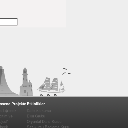
ssene Projekte
Etkinlikler
us L�beck
Darbuka kursu
ğitim ve
Elişi Grubu
jesi’
Oryantal Dans Kursu
�beck
Saz-kursu Baglama Kursu