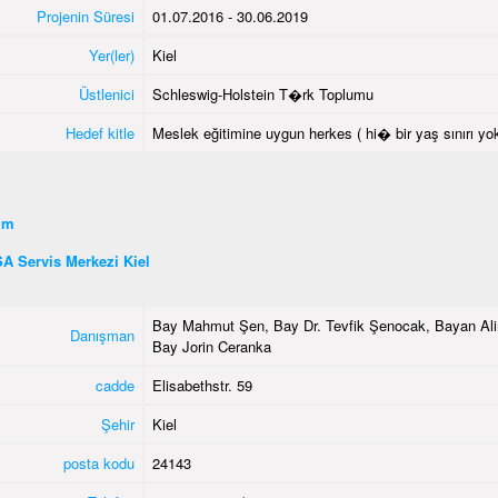
Projenin Süresi
01.07.2016 - 30.06.2019
Yer(ler)
Kiel
Üstlenici
Schleswig-Holstein T�rk Toplumu
Hedef kitle
Meslek eğitimine uygun herkes ( hi� bir yaş sınırı yok
şim
A Servis Merkezi Kiel
Bay Mahmut Şen, Bay Dr. Tevfik Şenocak, Bayan Ali
Danışman
Bay Jorin Ceranka
cadde
Elisabethstr. 59
Şehir
Kiel
posta kodu
24143