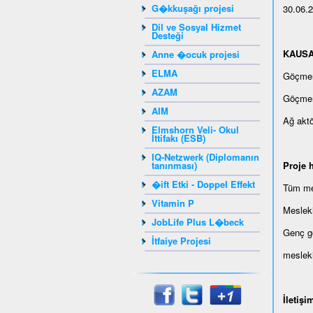
G�kkuşağı projesi
30.06.
Dil ve Sosyal Hizmet
Desteği
KAUSA s
Anne �ocuk projesi
ELMA
Göçmen 
AZAM
Göçmen 
AIM
Ağ aktö
Elmshorn Veli- Okul
İttifakı (ESB)
IQ-Netzwerk (Diplomanın
tanınması)
Proje h
�ift Etki - Doppel Effekt
Tüm mes
Vitamin P
Mesleki
JobLife Plus L�beck
Genç gö
İtfaiye Projesi
mesleki
İletişi