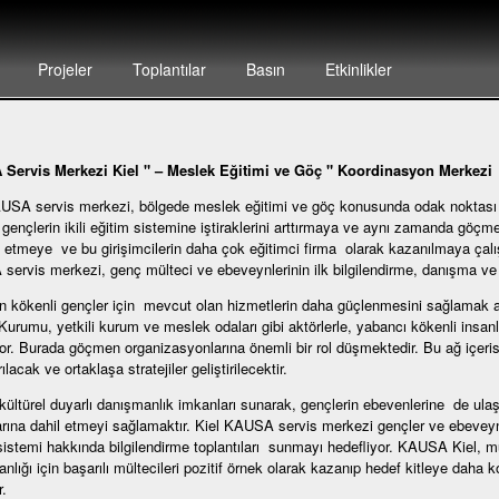
Projeler
Toplantılar
Basın
Etkinlikler
Servis Merkezi Kiel " – Meslek Eğitimi ve Göç " Koordinasyon Merkezi
USA servis merkezi, bölgede meslek eğitimi ve göç konusunda odak noktası
 gençlerin ikili eğitim sistemine iştiraklerini arttırmaya ve aynı zamanda göçme
 etmeye ve bu girişimcilerin daha çok eğitimci firma olarak kazanılmaya çalı
ervis merkezi, genç mülteci ve ebeveynlerinin ilk bilgilendirme, danışma ve yö
kökenli gençler için mevcut olan hizmetlerin daha güçlenmesini sağlamak ama
urumu, yetkili kurum ve meslek odaları gibi aktörlerle, yabancı kökenli insanla
or. Burada göçmen organizasyonlarına önemli bir rol düşmektedir. Bu ağ içerisin
rılacak ve ortaklaşa stratejiler geliştirilecektir.
ültürel duyarlı danışmanlık imkanları sunarak, gençlerin ebevenlerine de ula
arına dahil etmeyi sağlamaktır. Kiel KAUSA servis merkezi gençler ve ebeveyn
sistemi hakkında bilgilendirme toplantıları sunmayı hedefliyor. KAUSA Kiel, mül
nlığı için başarılı mültecileri pozitif örnek olarak kazanıp hedef kitleye daha
.