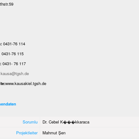
thstr.59
:
0431-76 114
-76 115
:
0431- 76 117
kausa@tgsh.de
te:
www.kausakiel.tgsh.de
endaten
Sorumlu
Dr. Cebel K���kkaraca
Projektleiter
Mahmut Şen