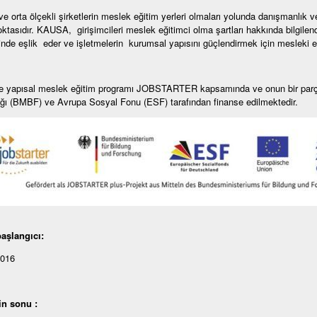
e orta ölçekli şirketlerin meslek eğitim yerleri olmaları yolunda danışmanlık v
ktasıdır. KAUSA, girişimcileri meslek eğitimci olma şartları hakkında bilgilend
rinde eşlik eder ve işletmelerin kurumsal yapısını güçlendirmek için mesleki eğit
e yapısal meslek eğitim programı JOBSTARTER kapsamında ve onun bir parça
ğı (BMBF) ve Avrupa Sosyal Fonu (ESF) tarafından finanse edilmektedir.
aşlangıcı:
2016
in sonu :