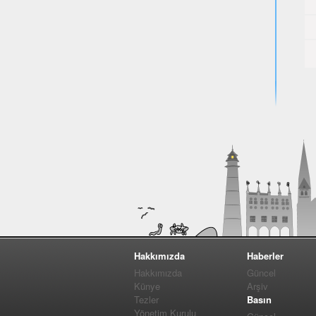
Hakkımızda
Haberler
Hakkımızda
Güncel
Künye
Arşiv
Tezler
Basın
Yönetim Kurulu