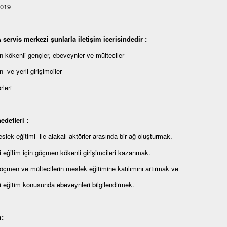
2019
ervis merkezi şunlarla iletişim icerisindedir :
kökenli gençler, ebeveynler ve mülteciler
ve yerli girişimciler
rleri
edefleri :
lek eğitimi ile alakalı aktörler arasında bir ağ oluşturmak.
 eğitim için göçmen kökenli girişimcileri kazanmak.
çmen ve mültecilerin meslek eğitimine katılımını artırmak ve
 eğitim konusunda ebeveynleri bilgilendirmek.
m: