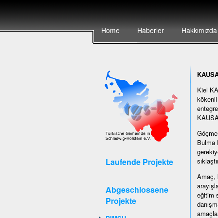
Home
Haberler
Hakkımızda
KAUSA 
Kiel KA
kökenli
entegre
KAUSA s
Göçmen 
Bulma K
gerekiy
Laufende Projekte
sıklaştı
Amaç, k
arayışl
Abgeschlossene
eğitim 
Projekte
danışma
amaçlar