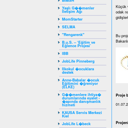
BIMSH
Küçük v
Yaşlı G��menler
İletişim Ağı
odak no
gidişle
MomStarter
SELMA
"Rengarenk"
Bu proj
Bakanlı
B.u.S. – ‘Eğitim ve
Eğlence Projesi’
IBB
JobLife Pinneberg
Ilkokul �ocuklara
destek
Anne-Babalar �ocuk
Eğitimini �ğreniyor
(ELKE)
G��menlere ihtiya�
Proje b
durumlarında eyalet -
�apında danışmanlık
01.07.
hizmeti
KAUSA Servis Merkezi
Kiel
Projen
JobLife L�beck