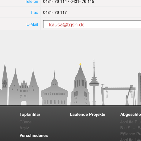
Telefon
0431- 76 114 / 0431- 76 115
Fax
0431- 76 117
E-Mail
Toplantılar
Laufende Projekte
Abgeschlo
Güncel
JobLife Pl
Arşiv
B.u.S. – ‘E
Eğlence Pro
Verschiedenes
JobLife L