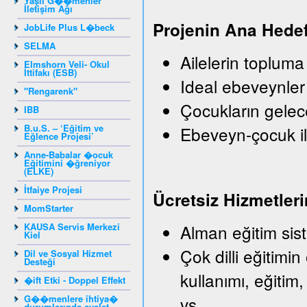
Yaşlı G��menler
İletişim Ağı
Projenin Ana Hedef
JobLife Plus L�beck
SELMA
Ailelerin topluma
Elmshorn Veli- Okul
İttifakı (ESB)
Ideal ebeveynler
"Rengarenk"
Çocukların gelec
IBB
B.u.S. – ‘Eğitim ve
Ebeveyn-çocuk il
Eğlence Projesi’
Anne-Babalar �ocuk
Eğitimini �ğreniyor
(ELKE)
İtfaiye Projesi
Ü
crets
iz
Hizmetleri
MomStarter
KAUSA Servis Merkezi
Alman eğitim sist
Kiel
Çok dilli eğitimin
Dil ve Sosyal Hizmet
Desteği
kullanımı, eğitim,
�ift Etki - Doppel Effekt
G��menlere ihtiya�
vs.
durumlarında eyalet -