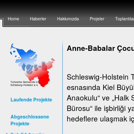
Home
Haberler
Hakkımızda
Projeler
Toplantıla
Anne-Babalar Çocu
Schleswig-Holstein T
esnasında Kiel Büyük
Anaokulu“ ve „Halk S
Laufende Projekte
Bürosu“ ile işbirliği
Abgeschlossene
hedeflere ulaşmak iç
Projekte