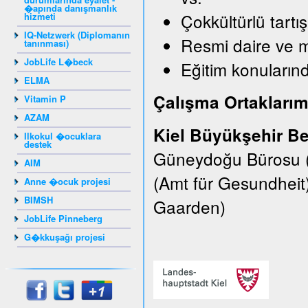
�apında danışmanlık
Çokkültürlü tartı
hizmeti
IQ-Netzwerk (Diplomanın
Resmi daire ve 
tanınması)
JobLife L�beck
Eğitim konularınd
ELMA
Çalışma Ortaklarım
Vitamin P
AZAM
Kiel Büyükşehir Be
Ilkokul �ocuklara
destek
Güneydoğu Bürosu (E
AIM
(Amt für Gesundheit
Anne �ocuk projesi
BIMSH
Gaarden)
JobLife Pinneberg
G�kkuşağı projesi