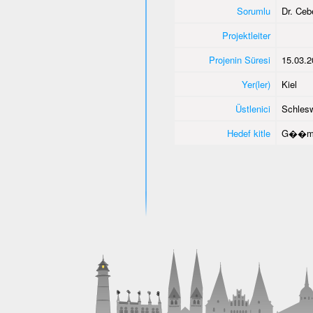
Sorumlu
Dr. Ce
Projektleiter
Projenin Süresi
15.03.2
Yer(ler)
Kiel
Üstlenici
Schlesw
Hedef kitle
G��men 