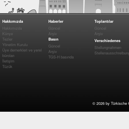
Hakkımızda
Haberler
Toplantılar
Hakkımızda
Güncel
Güncel
Künye
Arşiv
Arşiv
Tezler
Basın
Verschiedenes
Yönetim Kurulu
Güncel
Stellungnahmen
Üye dernerkleri ve yerel
Arşiv
Stellenausschreibun
büroları
TGS-H basında
İletişim
Tüzük
©
2026 by Türkische 