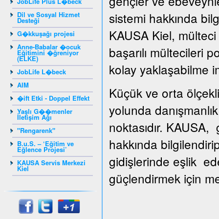
gençler ve ebeveynle
JobLife Plus L�beck
sistemi hakkında bilg
Dil ve Sosyal Hizmet
Desteği
KAUSA Kiel, mülteci g
G�kkuşağı projesi
Anne-Babalar �ocuk
başarılı mültecileri 
Eğitimini �ğreniyor
(ELKE)
kolay yaklaşabilme i
JobLife L�beck
AIM
Küçük ve orta ölçekli
�ift Etki - Doppel Effekt
yolunda danışmanlık 
Yaşlı G��menler
İletişim Ağı
noktasıdır. KAUSA, gi
"Rengarenk"
hakkında bilgilendiri
B.u.S. – ‘Eğitim ve
Eğlence Projesi’
gidişlerinde eşlik ed
KAUSA Servis Merkezi
Kiel
güçlendirmek için mesl