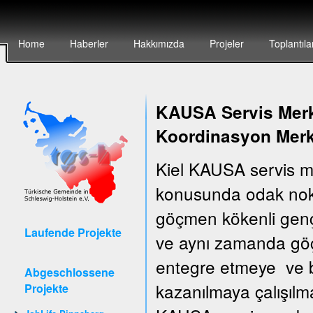
Home
Haberler
Hakkımızda
Projeler
Toplantıla
KAUSA Servis Merke
Koordinasyon Merk
Kiel KAUSA servis m
konusunda odak nokt
göçmen kökenli gençler
Laufende Projekte
ve aynı zamanda göçm
entegre etmeye ve bu
Abgeschlossene
kazanılmaya çalışılm
Projekte