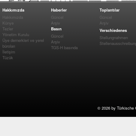
Hakkımızda
Haberler
Toplantılar
Hakkımızda
Güncel
Güncel
Künye
Arşiv
Arşiv
Tezler
Basın
Verschiedenes
Yönetim Kurulu
Güncel
Stellungnahmen
Üye dernerkleri ve yerel
Arşiv
Stellenausschreibun
büroları
TGS-H basında
İletişim
Tüzük
©
2026 by Türkische 