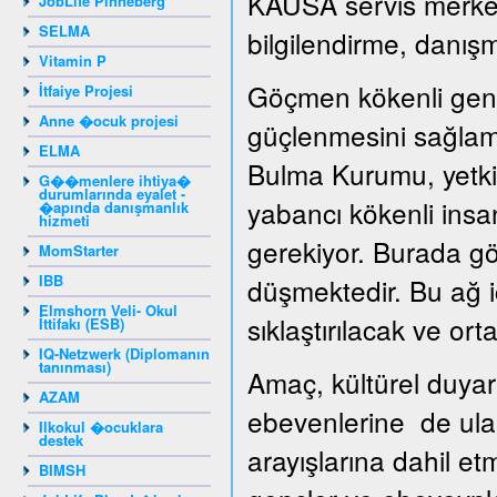
KAUSA servis merkezi
JobLife Pinneberg
SELMA
bilgilendirme, danışm
Vitamin P
Göçmen kökenli genç
İtfaiye Projesi
Anne �ocuk projesi
güçlenmesini sağlama
ELMA
Bulma Kurumu, yetkil
G��menlere ihtiya�
durumlarında eyalet -
yabancı kökenli insan
�apında danışmanlık
hizmeti
gerekiyor. Burada gö
MomStarter
IBB
düşmektedir. Bu ağ iç
Elmshorn Veli- Okul
sıklaştırılacak ve ortak
İttifakı (ESB)
IQ-Netzwerk (Diplomanın
tanınması)
Amaç, kültürel duyar
AZAM
ebevenlerine de ula
Ilkokul �ocuklara
destek
arayışlarına dahil e
BIMSH