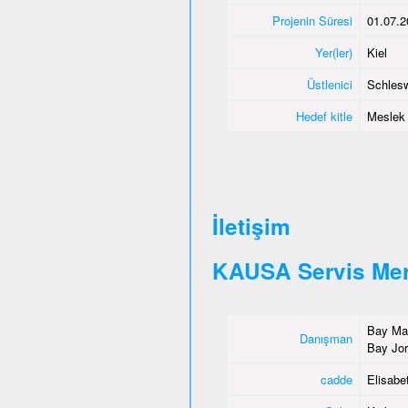
Projenin Süresi
01.07.2
Yer(ler)
Kiel
Üstlenici
Schlesw
Hedef kitle
Meslek e
İletişim
KAUSA Servis Mer
Bay Mah
Danışman
Bay Jor
cadde
Elisabet