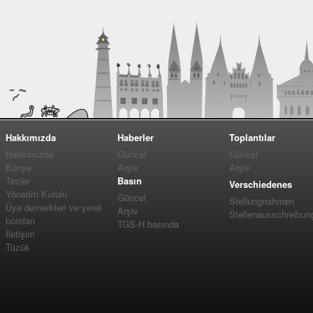
Hakkımızda
Haberler
Toplantılar
Hakkımızda
Güncel
Güncel
Künye
Arşiv
Arşiv
Tezler
Basın
Verschiedenes
Yönetim Kurulu
Güncel
Stellungnahmen
Üye dernerkleri ve yerel
Arşiv
Stellenausschreibun
büroları
TGS-H basında
İletişim
Tüzük