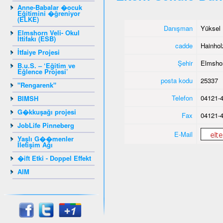
Anne-Babalar �ocuk
Eğitimini �ğreniyor
(ELKE)
Danışman
Yüksel 
Elmshorn Veli- Okul
İttifakı (ESB)
cadde
Hainho
İtfaiye Projesi
Şehir
Elmsho
B.u.S. – ‘Eğitim ve
Eğlence Projesi’
posta kodu
25337
"Rengarenk"
Telefon
04121-4
BIMSH
G�kkuşağı projesi
Fax
04121-4
JobLife Pinneberg
E-Mail
Yaşlı G��menler
İletişim Ağı
�ift Etki - Doppel Effekt
AIM