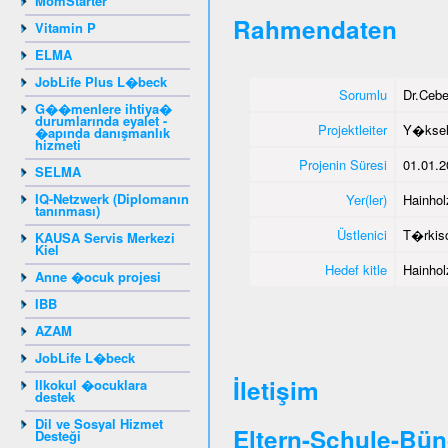
MomStarter
Rahmendaten
Vitamin P
ELMA
JobLife Plus L�beck
Sorumlu
Dr.Ceb
G��menlere ihtiya�
durumlarında eyalet -
Projektleiter
Y�ksel
�apında danışmanlık
hizmeti
Projenin Süresi
01.01.2
SELMA
IQ-Netzwerk (Diplomanın
Yer(ler)
Hainhol
tanınması)
Üstlenici
T�rkisc
KAUSA Servis Merkezi
Kiel
Hedef kitle
Hainhol
Anne �ocuk projesi
IBB
AZAM
JobLife L�beck
İletişim
Ilkokul �ocuklara
destek
Dil ve Sosyal Hizmet
Eltern-Schule-Bün
Desteği