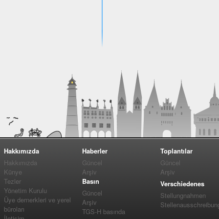
Hakkımızda
Haberler
Toplantılar
Hakkımızda
Güncel
Güncel
Künye
Arşiv
Arşiv
Tezler
Basın
Verschiedenes
Yönetim Kurulu
Güncel
Stellungnahmen
Üye dernerkleri ve yerel
Arşiv
Stellenausschreibun
büroları
TGS-H basında
İletişim