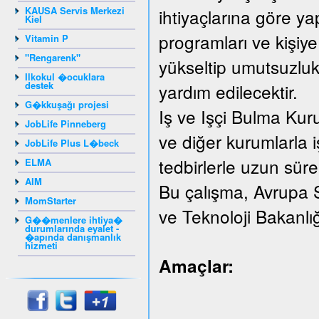
KAUSA Servis Merkezi
ihtiyaçlarına göre yap
Kiel
programları ve kişiye
Vitamin P
"Rengarenk"
yükseltip umutsuzluk
Ilkokul �ocuklara
destek
yardım edilecektir.
G�kkuşağı projesi
Iş ve Işçi Bulma Kur
JobLife Pinneberg
ve diğer kurumlarla iş
JobLife Plus L�beck
tedbirlerle uzun süreli
ELMA
AIM
Bu çalışma, Avrupa 
MomStarter
ve Teknoloji Bakanlı
G��menlere ihtiya�
durumlarında eyalet -
�apında danışmanlık
hizmeti
Amaçlar: