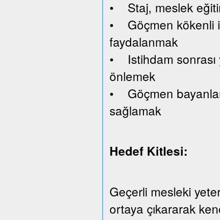
• Staj, meslek eğiti
• Göçmen kökenli işv
faydalanmak
• Istihdam sonrası y
önlemek
• Göçmen bayanlara 
sağlamak
Hedef Kitlesi:
Geçerli mesleki yeterl
ortaya çıkararak kend