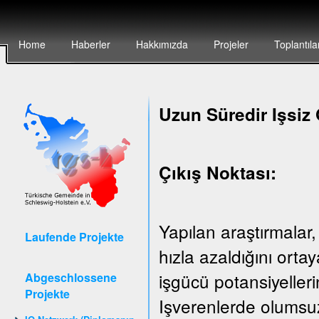
Home
Haberler
Hakkımızda
Projeler
Toplantıla
Uzun Süredir Işsiz 
Çıkış Noktası:
Yapılan araştırmalar,
Laufende Projekte
hızla azaldığını ort
işgücü potansiyeller
Abgeschlossene
Projekte
Işverenlerde olumsuz