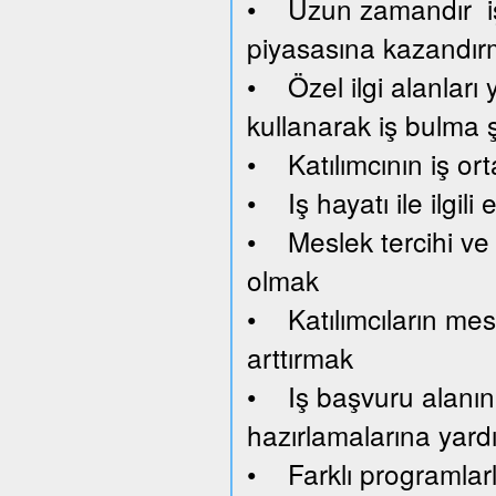
• Uzun zamandır işsi
piyasasına kazandı
• Özel ilgi alanları y
kullanarak iş bulma 
• Katılımcının iş or
• Iş hayatı ile ilgil
• Meslek tercihi ve 
olmak
• Katılımcıların mesl
arttırmak
• Iş başvuru alanını
hazırlamalarına yard
• Farklı programlar