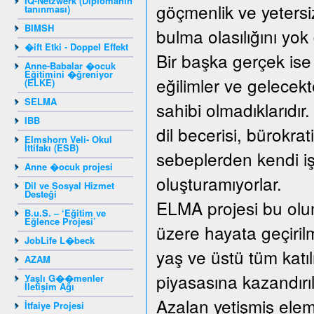
IQ-Netzwerk (Diplomanın
göçmenlik ve yetersiz
tanınması)
BIMSH
bulma olasılığını yo
�ift Etki - Doppel Effekt
Bir başka gerçek ise
Anne-Babalar �ocuk
Eğitimini �ğreniyor
eğilimler ve gelecek
(ELKE)
SELMA
sahibi olmadıklarıdır
IBB
dil becerisi, bürokrat
Elmshorn Veli- Okul
İttifakı (ESB)
sebeplerden kendi işy
Anne �ocuk projesi
oluşturamıyorlar.
Dil ve Sosyal Hizmet
Desteği
ELMA projesi bu olum
B.u.S. – ‘Eğitim ve
Eğlence Projesi’
üzere hayata geçirilm
JobLife L�beck
yaş ve üstü tüm katıl
AZAM
piyasasına kazandırıl
Yaşlı G��menler
İletişim Ağı
Azalan yetişmiş elema
İtfaiye Projesi