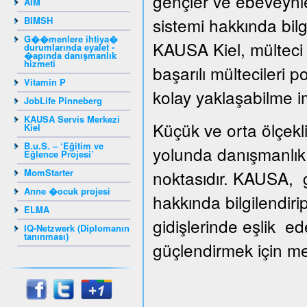
gençler ve ebeveynle
AIM
sistemi hakkında bilg
BIMSH
G��menlere ihtiya�
KAUSA Kiel, mülteci g
durumlarında eyalet -
�apında danışmanlık
hizmeti
başarılı mültecileri 
Vitamin P
kolay yaklaşabilme i
JobLife Pinneberg
KAUSA Servis Merkezi
Küçük ve orta ölçekli
Kiel
B.u.S. – ‘Eğitim ve
yolunda danışmanlık 
Eğlence Projesi’
MomStarter
noktasıdır. KAUSA, gi
Anne �ocuk projesi
hakkında bilgilendiri
ELMA
gidişlerinde eşlik ed
IQ-Netzwerk (Diplomanın
tanınması)
güçlendirmek için mesl