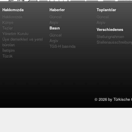
Hakkımızda
Haberler
Toplantılar
Hakkımızda
Güncel
Güncel
Künye
Arşiv
Arşiv
Tezler
Basın
Verschiedenes
Yönetim Kurulu
Güncel
Stellungnahmen
Üye dernerkleri ve yerel
Arşiv
Stellenausschreibun
büroları
TGS-H basında
İletişim
Tüzük
©
2026 by Türkische 