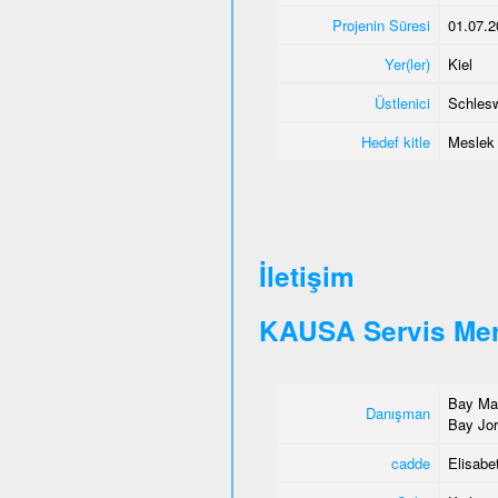
Projenin Süresi
01.07.2
Yer(ler)
Kiel
Üstlenici
Schlesw
Hedef kitle
Meslek e
İletişim
KAUSA Servis Mer
Bay Mah
Danışman
Bay Jor
cadde
Elisabet