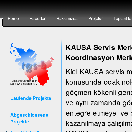
Home
Haberler
Hakkımızda
Projeler
Toplantıla
KAUSA Servis Merke
Koordinasyon Merk
Kiel KAUSA servis m
konusunda odak nokt
göçmen kökenli gençler
Laufende Projekte
ve aynı zamanda göçm
entegre etmeye ve bu
Abgeschlossene
kazanılmaya çalışılm
Projekte