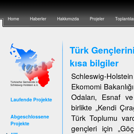
Home
Haberler
Hakkımızda
Projeler
Toplantıla
Türk Gençlerin
kısa bilgiler
Schleswig-Holstei
Ekomomi Bakanlığı,
Odaları, Esnaf ve
Laufende Projekte
birlikte „Kendi Çıra
Türk Toplumu var
Abgeschlossene
Projekte
gençleri için „G