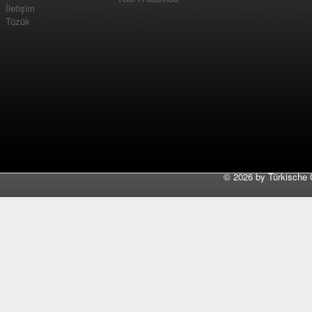
İletişim
Tüzük
©
2026 by Türkische 