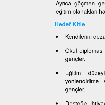
Ayrıca göçmen genç
eğitim olanakları h
Hedef Kitle
Kendilerini dez
Okul diploması
gençler.
Eğitim düze
yönlendirilme 
gençler.
Desteğe ihtiya