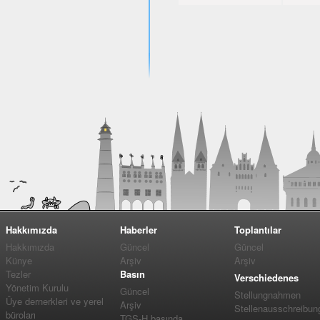
Hakkımızda
Haberler
Toplantılar
Hakkımızda
Güncel
Güncel
Künye
Arşiv
Arşiv
Tezler
Basın
Verschiedenes
Yönetim Kurulu
Güncel
Stellungnahmen
Üye dernerkleri ve yerel
Arşiv
Stellenausschreibun
büroları
TGS-H basında