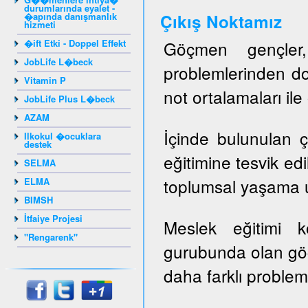
durumlarında eyalet -
�apında danışmanlık
Ç
ıkış Noktamız
hizmeti
�ift Etki - Doppel Effekt
Göçmen gençler, 
JobLife L�beck
problemlerinden do
Vitamin P
not ortalamaları il
JobLife Plus L�beck
AZAM
İçinde bulunulan ç
Ilkokul �ocuklara
destek
eğitimine tesvik ed
SELMA
toplumsal yaşama u
ELMA
BIMSH
İtfaiye Projesi
Meslek eğitimi 
"Rengarenk"
gurubunda olan gö
daha farklı probleml