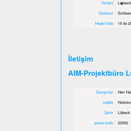
Yer(ler)
L�beck,
Üstlenici
Schlesw
Hedef kitle
15 ile 
İletişim
AIM-Projektbüro 
Danışman
Herr Ha
cadde
Holstens
Şehir
Lübeck
posta kodu
23552