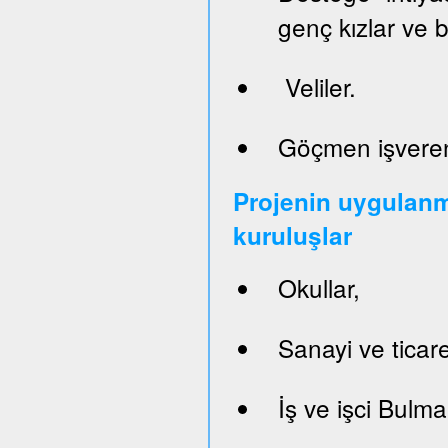
genç kızlar ve 
Veliler.
Göçmen işveren
Projenin uygulanm
kuruluşlar
Okullar,
Sanayi ve ticare
İş ve işci Bulm