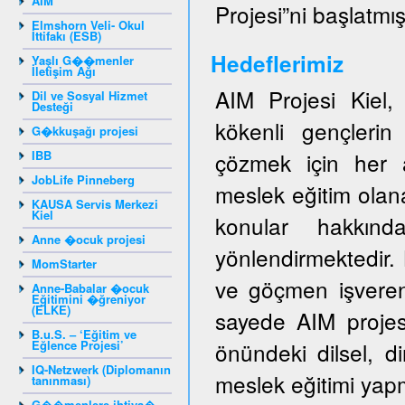
AIM
Projesi”ni başlatmışt
Elmshorn Veli- Okul
İttifakı (ESB)
Hedeflerimiz
Yaşlı G��menler
İletişim Ağı
AIM Projesi Kiel
Dil ve Sosyal Hizmet
Desteği
kökenli gençlerin 
G�kkuşağı projesi
IBB
çözmek için her a
JobLife Pinneberg
meslek eğitim olan
KAUSA Servis Merkezi
Kiel
konular hakkında
Anne �ocuk projesi
yönlendirmektedir.
MomStarter
ve göçmen işveren
Anne-Babalar �ocuk
Eğitimini �ğreniyor
(ELKE)
sayede AIM projes
B.u.S. – ‘Eğitim ve
Eğlence Projesi’
önündeki dilsel, di
IQ-Netzwerk (Diplomanın
meslek eğitimi yapm
tanınması)
G��menlere ihtiya�