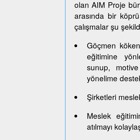
olan AIM Proje büro
arasında bir köprü 
çalışmalar şu şekil
Göçmen kökenl
eğitimine yön
sunup, motive 
yönelime deste
Şirketleri mesle
Meslek eğitim
atılmayı kolayla