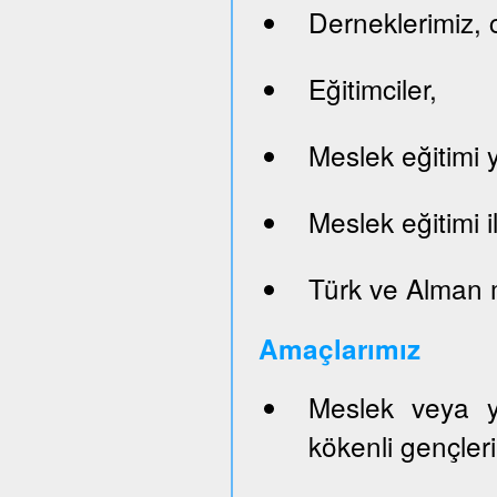
Derneklerimiz, c
Eğitimciler,
Meslek eğitimi y
Meslek eğitimi il
Türk ve Alman 
Ama
ç
lar
ım
ı
z
Meslek veya y
kökenli gençleri