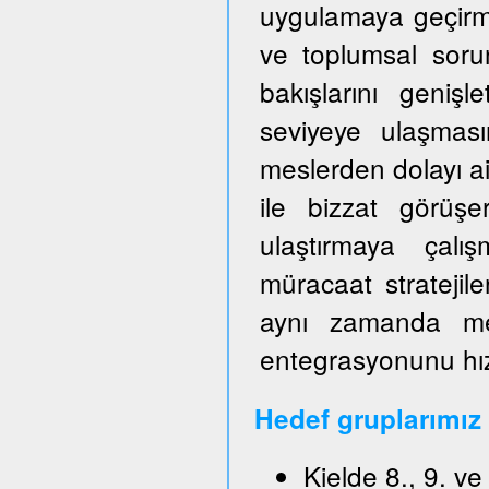
uygulamaya geçirm
ve toplumsal sorun
bakışlarını genişl
seviyeye ulaşmas
meslerden dolayı ai
ile bizzat görüşe
ulaştırmaya çalışm
müracaat stratejile
aynı zamanda mes
entegrasyonunu hızl
Hedef gruplarımız
Kielde 8., 9. v