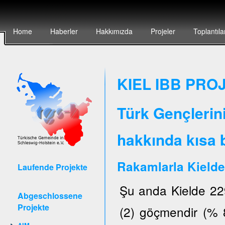
Home
Haberler
Hakkımızda
Projeler
Toplantıla
KIEL IBB PROJ
Türk Gençlerin
hakkında kısa b
Rakamlarla Kielde
Laufende Projekte
Şu anda Kielde 22
Abgeschlossene
Projekte
(2) göçmendir (% 8