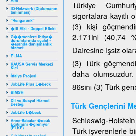
AIM
Türkiye Cumhuriy
IQ-Netzwerk (Diplomanın
tanınması)
sigortalara kayıtlı
"Rengarenk"
(3) kişi göçmendi
�ift Etki - Doppel Effekt
2.171ini (40,74 
G��menlere ihtiya�
durumlarında eyalet -
�apında danışmanlık
hizmeti
Dairesine işsiz ola
ELMA
(3) Türk göçmendir
KAUSA Servis Merkezi
Kiel
daha olumsuzdur. K
İtfaiye Projesi
JobLife Plus L�beck
86sını (3) Türk gen
BIMSH
Dil ve Sosyal Hizmet
Türk Gençlerini Me
Desteği
JobLife L�beck
Schleswig-Holstein 
Anne-Babalar �ocuk
Eğitimini �ğreniyor
(ELKE)
Türk işverenlerle b
G�kkuşağı projesi