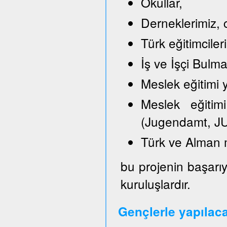
Okullar,
Derneklerimiz, c
Türk eğitimciler
İş ve İşçi Bulm
Meslek eğitimi y
Meslek eğitimi
(Jugendamt, JU
Türk ve Alman 
bu projenin başarıy
kuruluşlardır.
Gençlerle yapılac