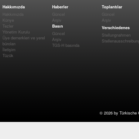
Hakkımızda
Haberler
Toplantılar
Hakkımızda
Güncel
Güncel
Künye
Arşiv
Arşiv
Tezler
Basın
Verschiedenes
Yönetim Kurulu
Güncel
Stellungnahmen
Üye dernerkleri ve yerel
Arşiv
Stellenausschreibun
büroları
TGS-H basında
İletişim
Tüzük
©
2026 by Türkische 