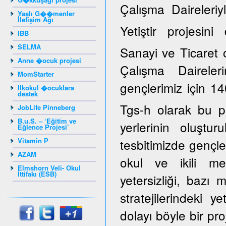
Çalışma Daireleriy
Yaşlı G��menler
İletişim Ağı
Yetiştir projesi
IBB
SELMA
Sanayi ve Ticaret 
Anne �ocuk projesi
Çalışma Daireler
MomStarter
gençlerimiz için 14
Ilkokul �ocuklara
destek
Tgs-h olarak bu p
JobLife Pinneberg
B.u.S. – ‘Eğitim ve
yerlerinin oluştur
Eğlence Projesi’
Vitamin P
tesbitimizde gençle
AZAM
okul ve ikili mes
Elmshorn Veli- Okul
İttifakı (ESB)
yetersizliği, bazı
stratejilerindeki y
dolayı böyle bir pro