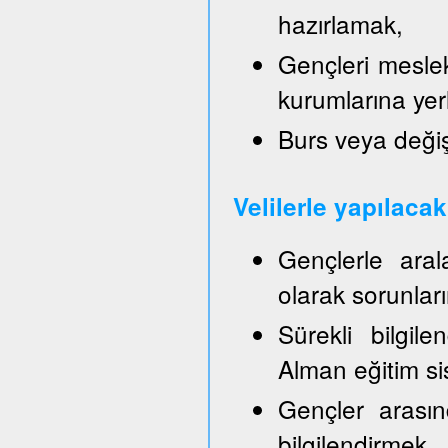
hazırlamak,
Gençleri mesle
kurumlarına yer
Burs veya değiş
Velilerle yapılaca
Gençlerle aral
olarak sorunla
Sürekli bilgil
Alman eğitim sis
Gençler arasın
bilgilendirmek,